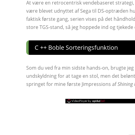
At være en retrocentrisk vendebaseret strategi,
være blevet udnyttet af Sega til DS-optræden
faktisk første gang, serien vises på det håndhold
store TGS-stand, så jeg hoppede ind og tjekede
C ++ Boble Sorteringsfunktion
Som du ved fra min sidste hands-on, brugte jeg
undskyldning for at tage en stol, men det beløn
springet for mine første Jimpressions af
Shining 