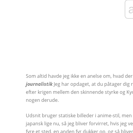
Som altid havde jeg ikke en anelse om, hvad de
journalistik
Jeg har opdaget, at du påtager dig r
efter krigen mellem den skinnende styrke og Kyo
nogen derude.
Udsnit bruger statiske billeder i anime-stil, men 
japansk lige nu, så jeg bliver forvirret, hvis jeg
fyre et sted, en anden fyr dukker op, og så bliver