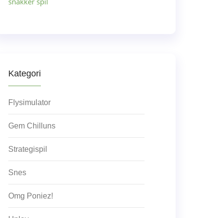
snakker spil
Kategori
Flysimulator
Gem Chilluns
Strategispil
Snes
Omg Poniez!