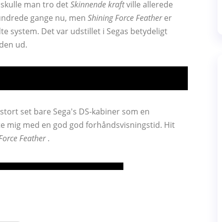
 skulle man tro det
Skinnende kraft
ville allerede
 hundrede gange nu, men
Shining Force Feather
er
te system. Det var udstillet i Segas betydeligt
 den ud.
 stort set bare Sega's DS-kabiner som en
te mig med en god god forhåndsvisningstid. Hit
Force Feather
.