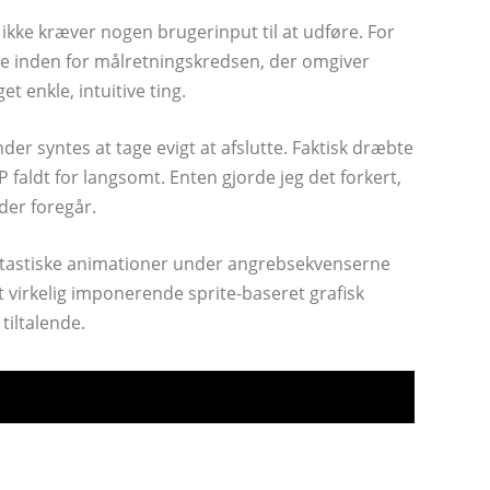
ikke kræver nogen brugerinput til at udføre. For
re inden for målretningskredsen, der omgiver
t enkle, intuitive ting.
ender syntes at tage evigt at afslutte. Faktisk dræbte
P faldt for langsomt. Enten gjorde jeg det forkert,
der foregår.
ntastiske animationer under angrebsekvenserne
t virkelig imponerende sprite-baseret grafisk
 tiltalende.