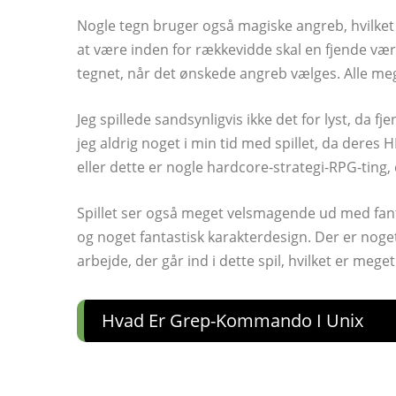
Nogle tegn bruger også magiske angreb, hvilket 
at være inden for rækkevidde skal en fjende væ
tegnet, når det ønskede angreb vælges. Alle mege
Jeg spillede sandsynligvis ikke det for lyst, da fj
jeg aldrig noget i min tid med spillet, da deres H
eller dette er nogle hardcore-strategi-RPG-ting, 
Spillet ser også meget velsmagende ud med fa
og noget fantastisk karakterdesign. Der er noge
arbejde, der går ind i dette spil, hvilket er meget
Hvad Er Grep-Kommando I Unix