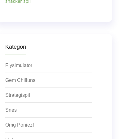
snakker spil
Kategori
Flysimulator
Gem Chilluns
Strategispil
Snes
Omg Poniez!