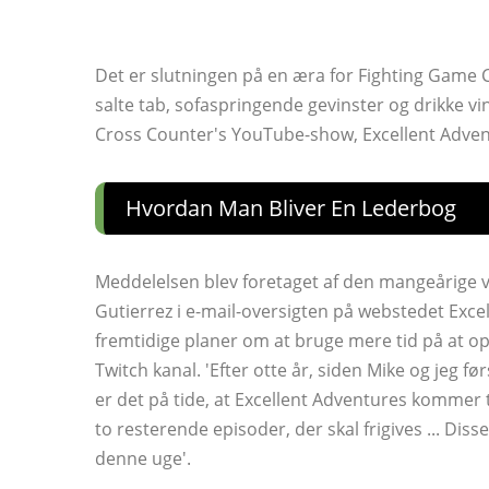
Det er slutningen på en æra for Fighting Game 
salte tab, sofaspringende gevinster og drikke 
Cross Counter's YouTube-show, Excellent Advent
Hvordan Man Bliver En Lederbog
Meddelelsen blev foretaget af den mangeårige 
Gutierrez i e-mail-oversigten på webstedet Exce
fremtidige planer om at bruge mere tid på at opt
Twitch kanal. 'Efter otte år, siden Mike og jeg 
er det på tide, at Excellent Adventures kommer til
to resterende episoder, der skal frigives ... Disse
denne uge'.