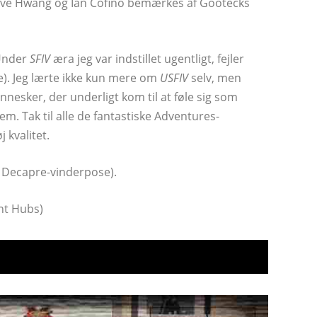
eve Hwang og Ian Cofino bemærkes af Gootecks ​​
 Under
SFIV
æra jeg var indstillet ugentligt, fejler
ge). Jeg lærte ikke kun mere om
USFIV
selv, men
esker, der underligt kom til at føle sig som
em. Tak til alle de fantastiske Adventures-
 kvalitet.
r Decapre-vinderpose).
nt Hubs)