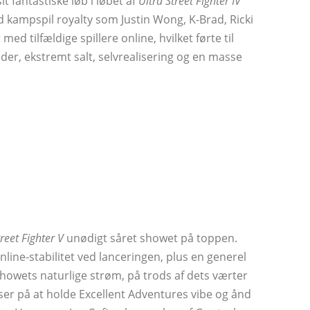
 fantastiske løb i løbet af
Ultra Street Fighter IV
 kampspil royalty som Justin Wong, K-Brad, Ricki
d tilfældige spillere online, hvilket førte til
eder, ekstremt salt, selvrealisering og en masse
treet Fighter V
unødigt såret showet på toppen.
line-stabilitet ved lanceringen, plus en generel
owets naturlige strøm, på trods af dets værter
ser på at holde Excellent Adventures vibe og ånd