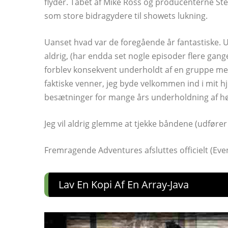
flyder. Tabet af Mike Ross og producenterne St
som store bidragydere til showets lukning.
Uanset hvad var de foregående år fantastiske.
aldrig, (har endda set nogle episoder flere gan
forblev konsekvent underholdt af en gruppe menn
faktiske venner, jeg byde velkommen ind i mit hj
besætninger for mange års underholdning af høj
Jeg vil aldrig glemme at tjekke båndene (udføre
Fremragende Adventures afsluttes officielt (Eve
Lav En Kopi Af En Array-Java