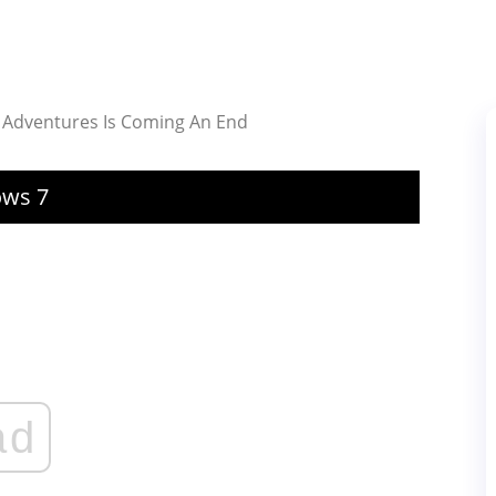
nt Adventures Is Coming An End
ows 7
ad