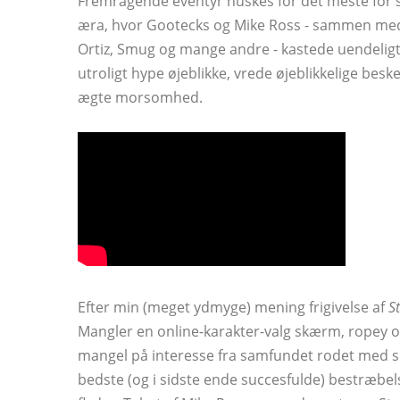
Fremragende eventyr huskes for det meste for sit
æra, hvor Gootecks ​​og Mike Ross - sammen med
Ortiz, Smug og mange andre - kastede uendeligt me
utroligt hype øjeblikke, vrede øjeblikkelige besk
ægte morsomhed.
Efter min (meget ydmyge) mening frigivelse af
S
Mangler en online-karakter-valg skærm, ropey on
mangel på interesse fra samfundet rodet med sh
bedste (og i sidste ende succesfulde) bestræbel