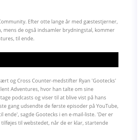
Community. Efter otte lange år med gæstestjerner,
vin, mens de også indsamler brydningstal, kommer
ures, til ende.
vært og Cross Counter-medstifter Ryan 'Gootecks'
llent Adventures, hvor han talte om sine
age podcasts og viser til at blive vist på hans
første gang udsendte de første episoder på YouTube,
 ende', sagde Gootecks ​​i en e-mail-liste. 'Der er
 tilføjes til webstedet, når de er klar, startende