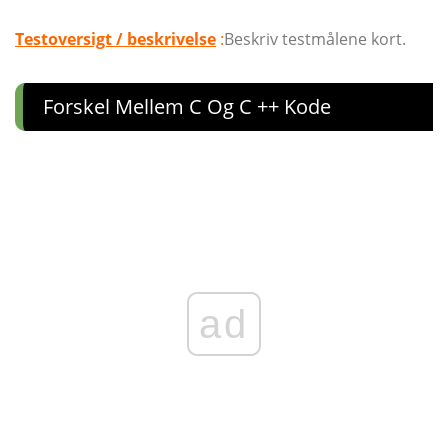
Testoversigt / beskrivelse
:
Beskriv testmålene kort.
Forskel Mellem C Og C ++ Kode
ad