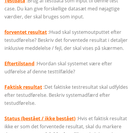
Testdata
:
Brug af testdata som input til denne test
case. Du kan give forskellige datasæt med nøjagtige
værdier, der skal bruges som input.
forventet resultat
:
Hvad skal systemoutputtet efter
testudførelse? Beskriv det forventede resultat i detaljer
inklusive meddelelse / fejl, der skal vises på skærmen.
Eftertilstand
:
Hvordan skal systemet være efter
udførelse af denne testtilfælde?
Faktisk resultat
:
Det faktiske testresultat skal udfyldes
efter testudførelse. Beskriv systemadfærd efter
testudførelse.
Status (bestået / ikke bestået)
:
Hvis et faktisk resultat
ikke er som det forventede resultat, skal du markere