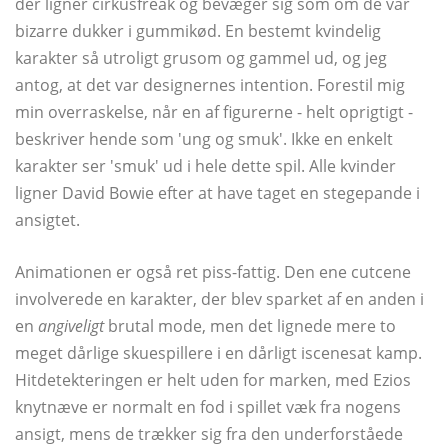
der ligner cirkusfreak og bevæger sig som om de var
bizarre dukker i gummikød. En bestemt kvindelig
karakter så utroligt grusom og gammel ud, og jeg
antog, at det var designernes intention. Forestil mig
min overraskelse, når en af ​​figurerne - helt oprigtigt -
beskriver hende som 'ung og smuk'. Ikke en enkelt
karakter ser 'smuk' ud i hele dette spil. Alle kvinder
ligner David Bowie efter at have taget en stegepande i
ansigtet.
Animationen er også ret piss-fattig. Den ene cutcene
involverede en karakter, der blev sparket af en anden i
en
angiveligt
brutal mode, men det lignede mere to
meget dårlige skuespillere i en dårligt iscenesat kamp.
Hitdetekteringen er helt uden for marken, med Ezios
knytnæve er normalt en fod i spillet væk fra nogens
ansigt, mens de trækker sig fra den underforståede