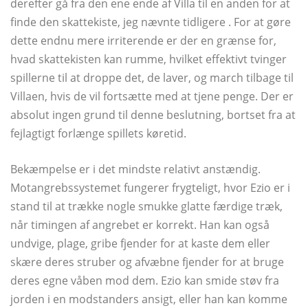
derefter gå fra den ene ende af Villa til en anden for at
finde den skattekiste, jeg nævnte tidligere . For at gøre
dette endnu mere irriterende er der en grænse for,
hvad skattekisten kan rumme, hvilket effektivt tvinger
spillerne til at droppe det, de laver, og march tilbage til
Villaen, hvis de vil fortsætte med at tjene penge. Der er
absolut ingen grund til denne beslutning, bortset fra at
fejlagtigt forlænge spillets køretid.
Bekæmpelse er i det mindste relativt anstændig.
Motangrebssystemet fungerer frygteligt, hvor Ezio er i
stand til at trække nogle smukke glatte færdige træk,
når timingen af ​​angrebet er korrekt. Han kan også
undvige, plage, gribe fjender for at kaste dem eller
skære deres struber og afvæbne fjender for at bruge
deres egne våben mod dem. Ezio kan smide støv fra
jorden i en modstanders ansigt, eller han kan komme