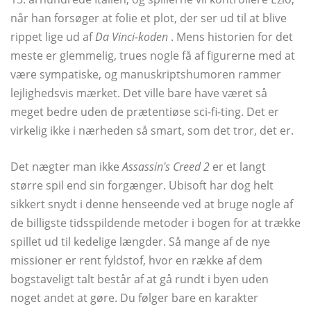
når han forsøger at folie et plot, der ser ud til at blive
rippet lige ud af
Da Vinci-koden
. Mens historien for det
meste er glemmelig, trues nogle få af figurerne med at
være sympatiske, og manuskriptshumoren rammer
lejlighedsvis mærket. Det ville bare have været så
meget bedre uden de prætentiøse sci-fi-ting. Det er
virkelig ikke i nærheden så smart, som det tror, ​​det er.
Det nægter man ikke
Assassin's Creed 2
er et langt
større spil end sin forgænger. Ubisoft har dog helt
sikkert snydt i denne henseende ved at bruge nogle af
de billigste tidsspildende metoder i bogen for at trække
spillet ud til kedelige længder. Så mange af de nye
missioner er rent fyldstof, hvor en række af dem
bogstaveligt talt består af at gå rundt i byen uden
noget andet at gøre. Du følger bare en karakter