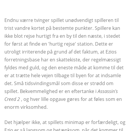
Endnu værre tvinger spillet unødvendigt spilleren til
trist vandre kortet på bestemte punkter. Spillere kan
ikke blot rejse hurtigt fra en by til den næste, i stedet
for først at finde en 'hurtig rejse' station. Dette er
utroligt irriterende på grund af det faktum, at Ezios
forretningsbase har en skattekiste, der regelmæssigt
fyldes med guld, og den eneste måde at komme til det
er at trætte hele vejen tilbage til byen for at indsamle
det. Små tidsvindingsmål som disse er strødd om
spillet. Bekvemmelighed er en eftertanke i
Assassin's
Creed 2
, og hver lille opgave gøres for at føles som en
enorm virksomhed.
Det hjælper ikke, at spillets minimap er forfærdeligt, og
Ezio er så langsom og betænksom, når det kommer til