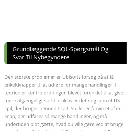
Grundlæggende SQL-Spørgsmål Og
Svar Til Nybegyndere
Den største problemer er Ubisofts forsøg på at få
enkeltknapper til at udføre for mange handlinger. I
teorien er kontrolordningen blevet forenklet til at give
mere tilgængeligt spil. I praksis er det dog som et DS-
spil, der bruger pennen til alt. Spillet er forvirret af en
knap, der udfører så mange handlinger, og må
undertiden blot gætte, hvad du ville gøre ved at bruge