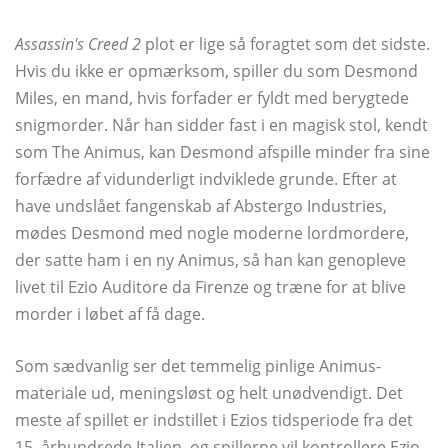
Assassin's Creed 2
plot er lige så foragtet som det sidste.
Hvis du ikke er opmærksom, spiller du som Desmond
Miles, en mand, hvis forfader er fyldt med berygtede
snigmorder. Når han sidder fast i en magisk stol, kendt
som The Animus, kan Desmond afspille minder fra sine
forfædre af vidunderligt indviklede grunde. Efter at
have undslået fangenskab af Abstergo Industries,
mødes Desmond med nogle moderne lordmordere,
der satte ham i en ny Animus, så han kan genopleve
livet til Ezio Auditore da Firenze og træne for at blive
morder i løbet af få dage.
Som sædvanlig ser det temmelig pinlige Animus-
materiale ud, meningsløst og helt unødvendigt. Det
meste af spillet er indstillet i Ezios tidsperiode fra det
15. århundrede Italien, og spillerne vil kontrollere Ezio,