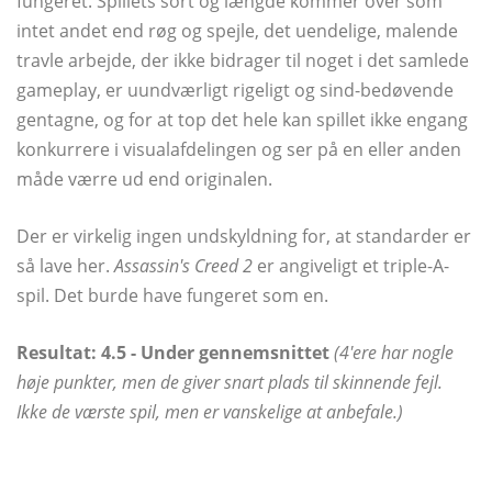
fungeret. Spillets sort og længde kommer over som
intet andet end røg og spejle, det uendelige, malende
travle arbejde, der ikke bidrager til noget i det samlede
gameplay, er uundværligt rigeligt og sind-bedøvende
gentagne, og for at top det hele kan spillet ikke engang
konkurrere i visualafdelingen og ser på en eller anden
måde værre ud end originalen.
Der er virkelig ingen undskyldning for, at standarder er
så lave her.
Assassin's Creed 2
er angiveligt et triple-A-
spil. Det burde have fungeret som en.
Resultat: 4.5 - Under gennemsnittet
(4'ere har nogle
høje punkter, men de giver snart plads til skinnende fejl.
Ikke de værste spil, men er vanskelige at anbefale.)