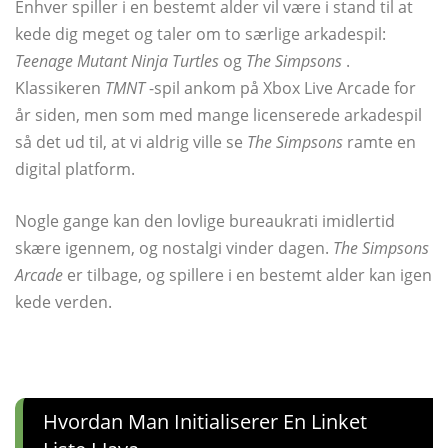
Enhver spiller i en bestemt alder vil være i stand til at
kede dig meget og taler om to særlige arkadespil:
Teenage Mutant Ninja Turtles
og
The Simpsons
.
Klassikeren
TMNT
-spil ankom på Xbox Live Arcade for
år siden, men som med mange licenserede arkadespil
så det ud til, at vi aldrig ville se
The Simpsons
ramte en
digital platform.
Nogle gange kan den lovlige bureaukrati imidlertid
skære igennem, og nostalgi vinder dagen.
The Simpsons
Arcade
er tilbage, og spillere i en bestemt alder kan igen
kede verden.
Hvordan Man Initialiserer En Linket