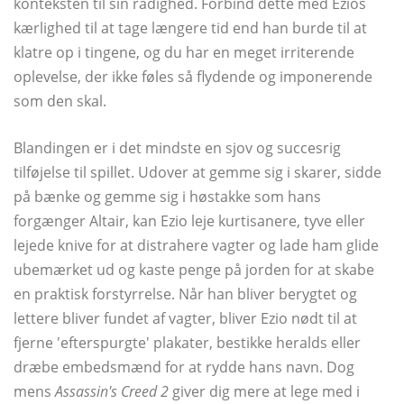
konteksten til sin rådighed. Forbind dette med Ezios
kærlighed til at tage længere tid end han burde til at
klatre op i tingene, og du har en meget irriterende
oplevelse, der ikke føles så flydende og imponerende
som den skal.
Blandingen er i det mindste en sjov og succesrig
tilføjelse til spillet. Udover at gemme sig i skarer, sidde
på bænke og gemme sig i høstakke som hans
forgænger Altair, kan Ezio leje kurtisanere, tyve eller
lejede knive for at distrahere vagter og lade ham glide
ubemærket ud og kaste penge på jorden for at skabe
en praktisk forstyrrelse. Når han bliver berygtet og
lettere bliver fundet af vagter, bliver Ezio nødt til at
fjerne 'efterspurgte' plakater, bestikke heralds eller
dræbe embedsmænd for at rydde hans navn. Dog
mens
Assassin's Creed 2
giver dig mere at lege med i