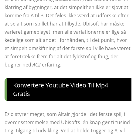
klatring af bygninger, at det simpelthen ikke er sjovt at
komme fra A til B. Det føles ikke værd at udforske efter
at se alt som spillet har at tilbyde. Ubisoft har måske
varieret gameplayet, men alle variationerne er lige så
kedelige som alt andet i forhånden, til det punkt, hvor
et simpelt omskiftning af det første spil ville have været
at foretrække frem for alt det fyldstof og fnug, der
bugner ned
AC2
erfaring.
Konvertere Youtube Video Til Mp4
Gratis
Ezio styrer meget, som Altair gjorde i det første spil, i
overensstemmelse med Ubisofts 'én knap gør ti tusind
ting' tilgang til udvikling. Ved at holde trigger og A, vil