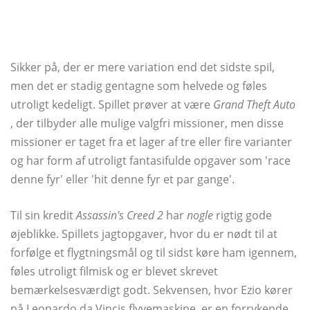
Sikker på, der er mere variation end det sidste spil,
men det er stadig gentagne som helvede og føles
utroligt kedeligt. Spillet prøver at være
Grand Theft Auto
, der tilbyder alle mulige valgfri missioner, men disse
missioner er taget fra et lager af tre eller fire varianter
og har form af utroligt fantasifulde opgaver som 'race
denne fyr' eller 'hit denne fyr et par gange'.
Til sin kredit
Assassin's Creed 2
har
nogle
rigtig gode
øjeblikke. Spillets jagtopgaver, hvor du er nødt til at
forfølge et flygtningsmål og til sidst køre ham igennem,
føles utroligt filmisk og er blevet skrevet
bemærkelsesværdigt godt. Sekvensen, hvor Ezio kører
på Leonardo da Vincis flyvemaskine, er en forrykende