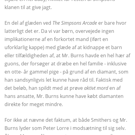
klanen til at give jagt.
En del af glæden ved
The Simpsons Arcade
er bare hvor
latterligt det er. Da vi var børn, overvejede ingen
implikationerne af en forkortet mand (iført en
uforklarlig kappe) med glæde af at kidnappe et barn
eller tilfældigheden af, at Mr. Burns havde en hel hær af
guons, der forsøger at dræbe en hel familie - inklusive
en otte- år gammel pige - på grund af en diamant, som
han sandsynligvis let kunne have råd til. Faktisk med
det beløb, han spildt med at prøve
aktivt mord
en af ​​
hans ansatte, Mr. Burns kunne have købt diamanten
direkte for meget mindre.
For ikke at nævne det faktum, at både Smithers og Mr.
Burns lyder som Peter Lorre i modsætning til sig selv.