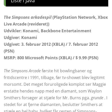
Liste I Java
The Simpsons arkadespil
(PlayStation Network, Xbox
Live Arcade (revideret))
Udvikler: Konami, Backbone Entertainment
Udgiver: Konami
Udgivet: 3. februar 2012 (XBLA) / 7. februar 2012
(PSN)
MSRP: 800 Microsoft Points (XBLA) / $ 9.99 (PSN)
The Simpsons Arcade
første hit bowlingbaner og
fritidscentre i 1991, tilbage, før tv-showet blev legitimt
morsomt. Det meget foruroligede komplot ser Maggie
erstatte hendes napp med en diamant, som Waylon
Smithers forsøger at stjæle for Mr. Burns pga.
grunde
. I
stedet for at fjerne diamanten, beslutter Smithers at
stjæle en hel baby, hvilket får resten af ​​Simpsons-