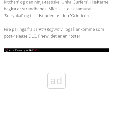
Kitchen' og den ninja-tastiske 'Unkai Surfers'. Hæfterne
bagfra er strandbabes 'MKHU', stoisk samurai
'Suiryukai' og til sidst uden tøj duo 'Grindcore'.
Fire parings fra
Senran Kagura
vil også ankomme som
post-release DLC. Phew, det er en roster.
ad