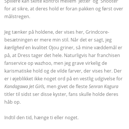
Spillere kan skifte kontrol mellem 'Jetter' og 'Shooter'
for at sikre, at deres hold er foran pakken og først over
målstregen.
Jeg tænker på holdene, der vises her, Grindcore-
besætningen er mere min stil. Når det er sagt, jeg
kærlighed
en kvalitet Ojou griner, så mine væddemål er
på, at Dress tager det hele. Naturligvis har franchisen
fanservice op wazhoo, men jeg grave virkelig de
karismatiske hold og de vilde farver, der vises her. Der
er i øjeblikket ikke noget ord på en vestlig udgivelse for
Kandagawa Jet Girls,
men givet de fleste
Senran Kagura
titler til sidst ser disse kyster, fans skulle holde deres
håb op.
Indtil den tid, hænge ti eller noget.