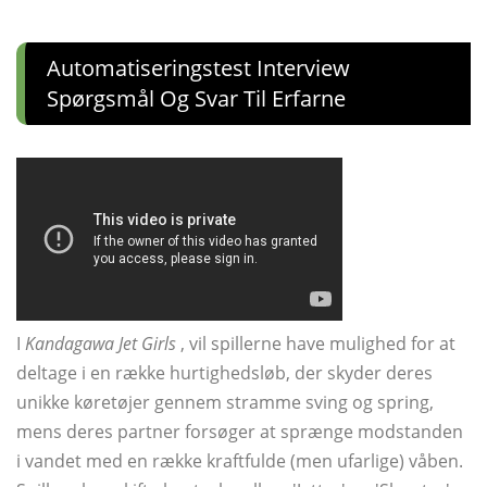
Automatiseringstest Interview
Spørgsmål Og Svar Til Erfarne
I
Kandagawa Jet Girls
, vil spillerne have mulighed for at
deltage i en række hurtighedsløb, der skyder deres
unikke køretøjer gennem stramme sving og spring,
mens deres partner forsøger at sprænge modstanden
i vandet med en række kraftfulde (men ufarlige) våben.