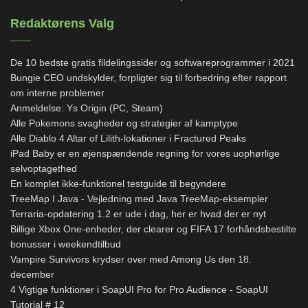
Redaktørens Valg
De 10 bedste gratis fildelingssider og softwareprogrammer i 2021
Bungie CEO undskylder, forpligter sig til forbedring efter rapport
om interne problemer
Anmeldelse: Ys Origin (PC, Steam)
Alle Pokemons svagheder og strategier af kamptype
Alle Diablo 4 Altar of Lilith-lokationer i Fractured Peaks
iPad Baby er en øjenspændende regning for vores uophørlige
selvoptagethed
En komplet ikke-funktionel testguide til begyndere
TreeMap I Java - Vejledning med Java TreeMap-eksempler
Terraria-opdatering 1.2 er ude i dag, her er hvad der er nyt
Billige Xbox One-enheder, der clearer og FIFA 17 forhåndsbestilte
bonusser i weekendtilbud
Vampire Survivors krydser over med Among Us den 18.
december
4 Vigtige funktioner i SoapUI Pro for Pro Audience - SoapUI
Tutorial # 12