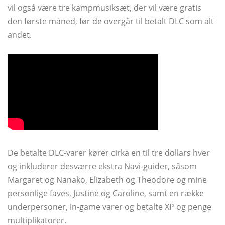
vil også være tre kampmusiksæt, der vil være gratis
den første måned, før de overgår til betalt DLC som alt
andet.
De betalte DLC-varer kører cirka en til tre dollars hver
og inkluderer desværre ekstra Navi-guider, såsom
Margaret og Nanako, Elizabeth og Theodore og mine
personlige faves, Justine og Caroline, samt en række
underpersoner, in-game varer og betalte XP og penge
multiplikatorer.