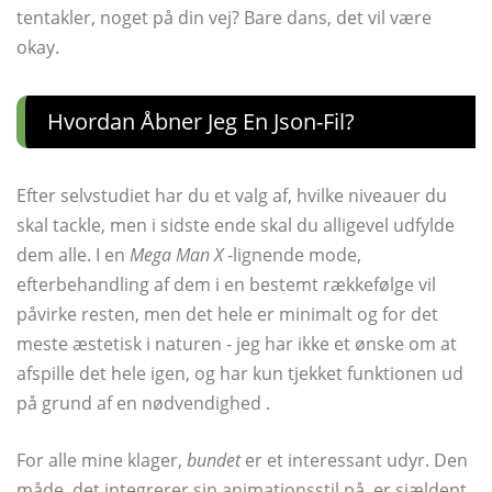
tentakler, noget på din vej? Bare dans, det vil være
okay.
Hvordan Åbner Jeg En Json-Fil?
Efter selvstudiet har du et valg af, hvilke niveauer du
skal tackle, men i sidste ende skal du alligevel udfylde
dem alle. I en
Mega Man X
-lignende mode,
efterbehandling af dem i en bestemt rækkefølge vil
påvirke resten, men det hele er minimalt og for det
meste æstetisk i naturen - jeg har ikke et ønske om at
afspille det hele igen, og har kun tjekket funktionen ud
på grund af en nødvendighed .
For alle mine klager,
bundet
er et interessant udyr. Den
måde, det integrerer sin animationsstil på, er sjældent,