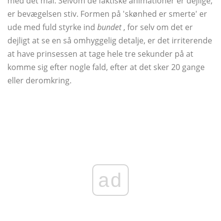
med det mål. Selvom de faktiske animationer er dejlige,
er bevægelsen stiv. Formen på 'skønhed er smerte' er
ude med fuld styrke ind
bundet
, for selv om det er
dejligt at se en så omhyggelig detalje, er det irriterende
at have prinsessen at tage hele tre sekunder på at
komme sig efter nogle fald, efter at det sker 20 gange
eller deromkring.
ad