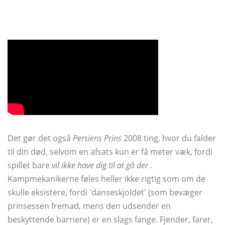
Det gør det også
Persiens Prins
2008 ting, hvor du falder
til din død, selvom en afsats kun er få meter væk, fordi
spillet bare
vil ikke have dig til at gå der
.
Kampmekanikerne føles heller ikke rigtig som om de
skulle eksistere, fordi 'danseskjoldet' (som bevæger
prinsessen fremad, mens den udsender en
beskyttende barriere) er en slags fange. Fjender, farer,