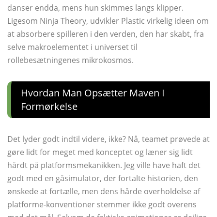
danser endda, mens hun skimmes langs klipper.
Ligesom Ninja Theory, udvikler Plastic virkelig ideen om
at absorbere spilleren i den verden, den har skabt, fra
selve makroelementet i universet til
rollebesætningenes mikrokosmos.
Hvordan Man Opsætter Maven I
Formørkelse
Det lyder godt indtil videre, ikke? Nå, teamet prøvede at
gøre lidt for meget med konceptet og læner sig lidt
hårdt på platformsmekanikken. Jeg ville have haft det
godt med en gåsimulator, der fortalte historien, den
ønskede at fortælle, men dens hårde overholdelse af
platforme-konventioner stemmer ikke godt overens