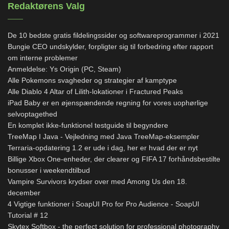
Redaktørens Valg
De 10 bedste gratis fildelingssider og softwareprogrammer i 2021
Bungie CEO undskylder, forpligter sig til forbedring efter rapport
om interne problemer
Anmeldelse: Ys Origin (PC, Steam)
Alle Pokemons svagheder og strategier af kamptype
Alle Diablo 4 Altar of Lilith-lokationer i Fractured Peaks
iPad Baby er en øjenspændende regning for vores uophørlige
selvoptagethed
En komplet ikke-funktionel testguide til begyndere
TreeMap I Java - Vejledning med Java TreeMap-eksempler
Terraria-opdatering 1.2 er ude i dag, her er hvad der er nyt
Billige Xbox One-enheder, der clearer og FIFA 17 forhåndsbestilte
bonusser i weekendtilbud
Vampire Survivors krydser over med Among Us den 18.
december
4 Vigtige funktioner i SoapUI Pro for Pro Audience - SoapUI
Tutorial # 12
Skytex Softbox - the perfect solution for professional photography