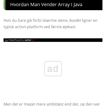
Hvordan Man Vender Array I Java
Hvis du bare gik forbi skærme alene,
bundet
ligner en
typisk action-platform ved første øjekast.
ad
Men det er meget mere ambitiøst end det, og den iver