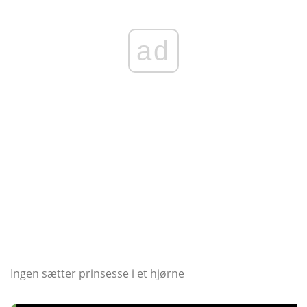
ad
Ingen sætter prinsesse i et hjørne