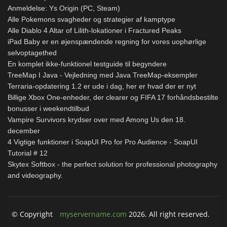
Anmeldelse: Ys Origin (PC, Steam)
Alle Pokemons svagheder og strategier af kamptype
Alle Diablo 4 Altar of Lilith-lokationer i Fractured Peaks
iPad Baby er en øjenspændende regning for vores uophørlige
selvoptagethed
En komplet ikke-funktionel testguide til begyndere
TreeMap I Java - Vejledning med Java TreeMap-eksempler
Terraria-opdatering 1.2 er ude i dag, her er hvad der er nyt
Billige Xbox One-enheder, der clearer og FIFA 17 forhåndsbestilte
bonusser i weekendtilbud
Vampire Survivors krydser over med Among Us den 18.
december
4 Vigtige funktioner i SoapUI Pro for Pro Audience - SoapUI
Tutorial # 12
Skytex Softbox - the perfect solution for professional photography
and videography.
© Copyright
myservername.com
2026. All right reserved.