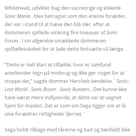
Whitehead, udvikler bag den succesrige og elskede
Sonic Mania
, blev betragtet som den eneste forælder,
der var i stand til at hæve den blå slør, efter at
dommeren spillede omkring fire niveauer af
Sonic
Forces
. I sin afgørelse smækkede dommeren
spilfællesskabet for at lade dette fortsætte så længe.
”Dette er helt klart et tilfælde, hvor et samfund
anerkender tegn på misbrug og ikke gør noget for at
stoppe det,” sagde dommer Hershels kendelse. '
Sonic:
Lost World
.
Sonic Boom
.
Sonic Runners
. Det kunne ikke
have været mere indlysende, at dette var et uegnet
hjem for maskot. Det er som om Sega tigger om at få
sine forældres rettigheder fjernet. '
Sega holdt tilbage med tårerne og bad og bønfaldt ikke