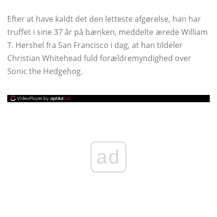
Efter at have kaldt det den letteste afgørelse, han har
truffet i sine 37 år på bænken, meddelte ærede William
T. Hershel fra San Francisco i dag, at han tildeler
Christian Whitehead fuld forældremyndighed over
Sonic the Hedgehog.
ad