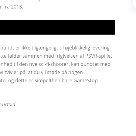
 fra 2013.
undt er ikke tilgængeligt til øjeblikkelig levering
te falder sammen med frigivelsen af ​​PSVR-spillet
nhed til den nye sci-fi-shooter, kan bundtet med
i tvivler på, at du vil støde på nogen
to, og dette er simpelthen bare GameStop-
ructoid.