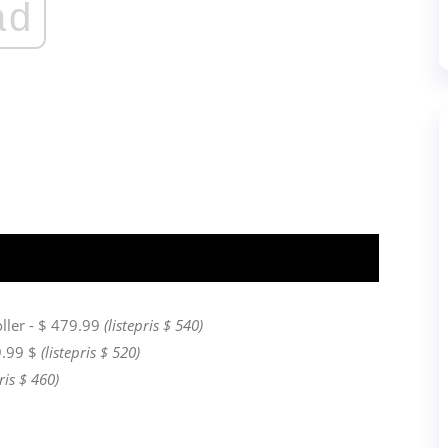
ad
ller - $ 479.99
(listepris $ 540)
9.99 $
(listepris $ 520)
pris $ 460)