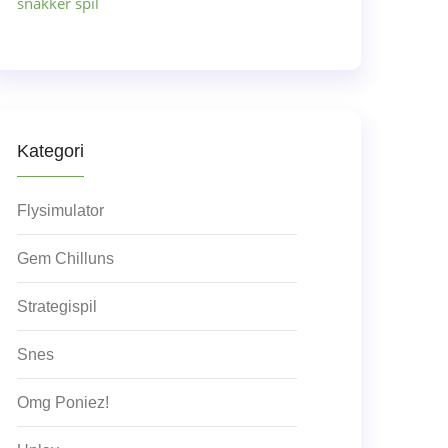
snakker spil
Kategori
Flysimulator
Gem Chilluns
Strategispil
Snes
Omg Poniez!