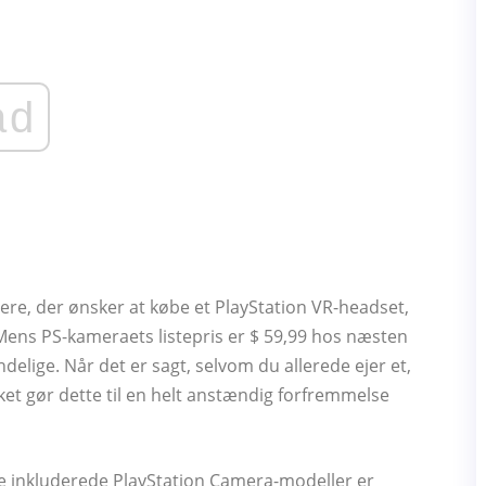
ad
jere, der ønsker at købe et PlayStation VR-headset,
. Mens PS-kameraets listepris er $ 59,99 hos næsten
indelige. Når det er sagt, selvom du allerede ejer et,
ket gør dette til en helt anstændig forfremmelse
e inkluderede PlayStation Camera-modeller er