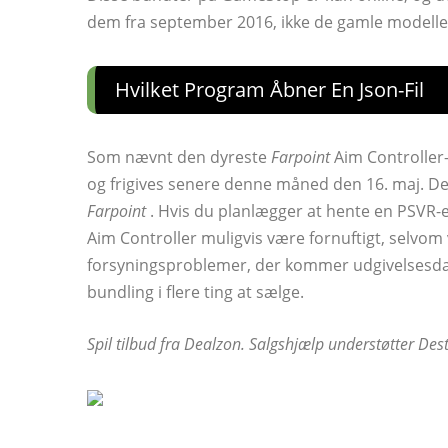
dem fra september 2016, ikke de gamle modeller
Hvilket Program Åbner En Json-Fil
Som nævnt den dyreste
Farpoint
Aim Controller-b
og frigives senere denne måned den 16. maj. Det
Farpoint
. Hvis du planlægger at hente en PSVR-e
Aim Controller muligvis være fornuftigt, selvom v
forsyningsproblemer, der kommer udgivelsesda
bundling i flere ting at sælge.
Spil tilbud fra Dealzon. Salgshjælp understøtter Dest