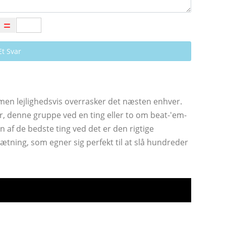
Et Svar
 men lejlighedsvis overrasker det næsten enhver.
, denne gruppe ved en ting eller to om beat-'em-
En af de bedste ting ved det er den rigtige
sætning, som egner sig perfekt til at slå hundreder