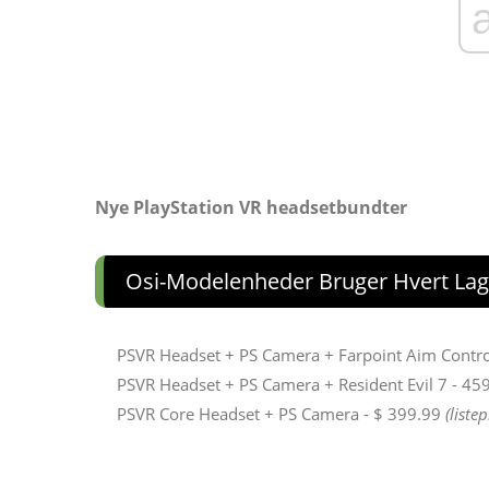
Nye PlayStation VR headsetbundter
Osi-Modelenheder Bruger Hvert Lag
PSVR Headset + PS Camera + Farpoint Aim Contro
PSVR Headset + PS Camera + Resident Evil 7 - 45
PSVR Core Headset + PS Camera - $ 399.99
(liste