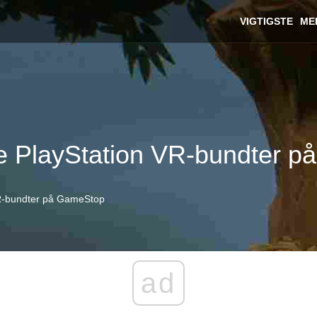
VIGTIGSTE
ME
ye PlayStation VR-bundter 
VR-bundter på GameStop
ad