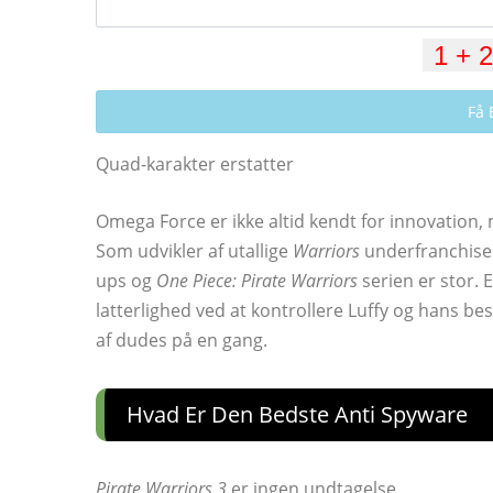
Få 
Quad-karakter erstatter
Omega Force er ikke altid kendt for innovation,
Som udvikler af utallige
Warriors
underfranchiser
ups og
One Piece: Pirate Warriors
serien er stor. 
latterlighed ved at kontrollere Luffy og hans be
af dudes på en gang.
Hvad Er Den Bedste Anti Spyware
Pirate Warriors 3
er ingen undtagelse.