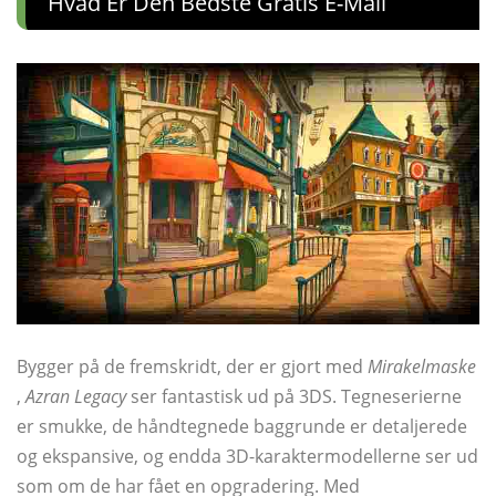
Hvad Er Den Bedste Gratis E-Mail
Bygger på de fremskridt, der er gjort med
Mirakelmaske
,
Azran Legacy
ser fantastisk ud på 3DS. Tegneserierne
er smukke, de håndtegnede baggrunde er detaljerede
og ekspansive, og endda 3D-karaktermodellerne ser ud
som om de har fået en opgradering. Med