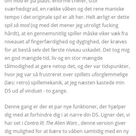
om
mod
er på plads: enorme chefer, stor
sværhedsgrad, en række våben og det rene maniske
tempo i det originale spil er alt her. Helt ærligt er dette
spil
så
mod
(og med det mener jeg utroligt fucking
hårdt), at en gennemsnitlig spiller måske viker væk fra
niveauet af fingerfærdighed og dygtighed, der kræves
for at bestå selv det første niveau uskadet. Det tog mig
en god mængde tid, liv og en stor mængde
tålmodighed at gøre netop det, og der var tidspunkter,
hvor jeg var så frustreret over spillets uforglemmelige
(læs: retro) spillemekanik, at jeg næsten kastede min
DS ud af vinduet - to gange.
Denne gang er der et par nye funktioner, der hjælper
dig med at forhindre dig i at narre din DS. Ligner det, vi
har set i
Contra III: The Alien Wars
, denne version giver
dig mulighed for at bære to våben samtidig med en ny