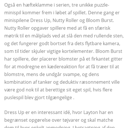
Også en hæfteklamme i serien, tre unikke puzzle-
minispil kommer frem i løbet af spillet. Denne gang er
minispilene Dress Up, Nutty Roller og Bloom Burst.
Nutty Roller opgaver spillere med at få en sfærisk
møtrik til en målplads ved at slå den med rullende sten,
og det fungerer godt bortset fra dets flytbare kamera,
som til tider skjuler vigtige kortelementer. Bloom Burst
har spillere, der placerer blomster på et firkantet gitter
for at modregne en kædereaktion for at få træer til at
blomstre, mens de undgår svampe, og dens
kombination af tanker og deduktiv ræsonnement ville
være god nok til at berettige sit eget spil, hvis flere
puslespil blev gjort tilgængelige .
Dress Up er en interessant idé, hvor Layton har en
begrænset opgørelse over tøjvarer og skal matche
dem til hver enkelt anmodning. I betragtning af den