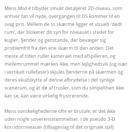
Mens
Mod 4
tilbyder smukt detaljeret 2D-niveau, som
enhver fan vil nyde, overgangen til DS kommer til en
svag pris. Mellem de to skærme ligger et visuelt 'dødt
rum', der blokerer dit syn for niveauet i stedet for
kugler, fjender og genstande, der bevæger sig
problemfrit fra den ene skærm til den anden. Det
meste af tiden ruller kameraet med afspilleren, og
mellemrummet mærkes ikke, men lejlighedsvis (og især
i vertikalt rullefaser) skjules fjenderne på skærmen og
deres skudskytte af denne afbrydelse i det synlige
scenerum, og at dø af trusler, som du simpelthen ikke
kan se, kan være virkelig frustrerende.
Mens vanskelighederne ofte er brutale, er det ikke
uden nogle uoverensstemmelser. I de pseudo 3-D
korridorniveauer (tilbageslag til det originale spil)