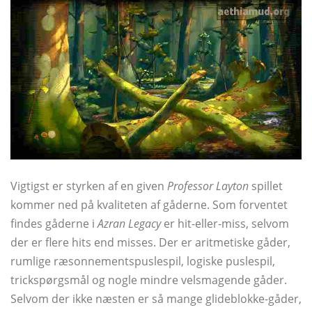
Vigtigst er styrken af ​​en given
Professor Layton
spillet
kommer ned på kvaliteten af ​​gåderne. Som forventet
findes gåderne i
Azran Legacy
er hit-eller-miss, selvom
der er flere hits end misses. Der er aritmetiske gåder,
rumlige ræsonnementspuslespil, logiske puslespil,
trickspørgsmål og nogle mindre velsmagende gåder.
Selvom der ikke næsten er så mange glideblokke-gåder,