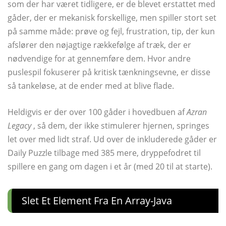
som der har været tidligere, er de blevet erstattet med
gåder, der er mekanisk forskellige, men spiller stort set
på samme måde: prøve og fejl, frustration, tip, der kun
afslører den nøjagtige rækkefølge af træk, der er
nødvendige for at gennemføre dem. Hvor andre
puslespil fokuserer på kritisk tænkningsevne, er disse
så tankeløse, at de ender med at blive flade.
Heldigvis er der over 100 gåder i hovedbuen af
Azran
Legacy
, så dem, der ikke stimulerer hjernen, springes
let over med lidt straf. Ud over de inkluderede gåder er
Daily Puzzle tilbage med 385 mere, dryppefodret til
spillere en gang om dagen i et år (med 20 til at starte).
Slet Et Element Fra En Array-Java