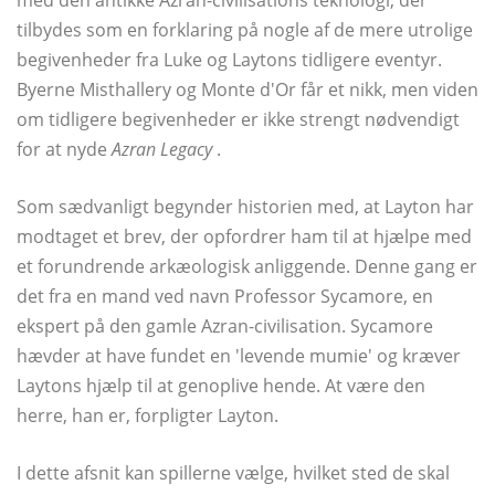
med den antikke Azran-civilisations teknologi, der
tilbydes som en forklaring på nogle af de mere utrolige
begivenheder fra Luke og Laytons tidligere eventyr.
Byerne Misthallery og Monte d'Or får et nikk, men viden
om tidligere begivenheder er ikke strengt nødvendigt
for at nyde
Azran Legacy
.
Som sædvanligt begynder historien med, at Layton har
modtaget et brev, der opfordrer ham til at hjælpe med
et forundrende arkæologisk anliggende. Denne gang er
det fra en mand ved navn Professor Sycamore, en
ekspert på den gamle Azran-civilisation. Sycamore
hævder at have fundet en 'levende mumie' og kræver
Laytons hjælp til at genoplive hende. At være den
herre, han er, forpligter Layton.
I dette afsnit kan spillerne vælge, hvilket sted de skal