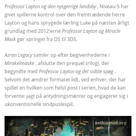
Professor Layton og den nysgerrige landsby
, Niveau-5 har
givet spillerne kontrol over den fremtrædende herre
Layton og hans sprygede lærling Luke på næsten årligt
grundlag med 2012'erne
Professor Layton og Miracle
Mask
gør springet fra DS til 3DS.
Azran Legacy
samler op efter begivenhederne i
Mirakelmaske
, afslutte den prequel trilogi, der
begyndte med
Professor Layton og det sidste spøg
.
Selvom det ændrer formatet lidt, ved enhver, der har
spillet en hvilken som helst post i serien, hvad de kan
forvente: jagt på antydningsmønter og engagerer sig i
ukonventionelle sindpuslespil.