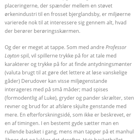
placeringerne, der spænder mellem en støvet
ørkenindustri til en frosset bjerglandsby, er miljøerne
varierede nok til at interessere sig gennem alt, hvad
der berører berøringsskærmen.
Og der er meget at tappe. Som med andre
Professor
Layton
spil, vil spillerne trykke på for at tale med
karakterer og trykke på for at finde antydningsmønter
(valuta brugt til at gøre det lettere at løse vanskelige
gåder) Derudover kan visse miljøgenstande
interageres med på små måder; mad spises
(formodentlig af Luke), gryder og pander skrælter, sten
revner og brud for at afsløre skjulte genstande med
mere. En efterforskningsidé, som ikke er beskrevet, er
en af ​​timingen. I en bestemt gyde sætter man en
rullende basket i gang, mens man tapper på et manhul
åbner det og lukker det derefter. Hvis basketballet