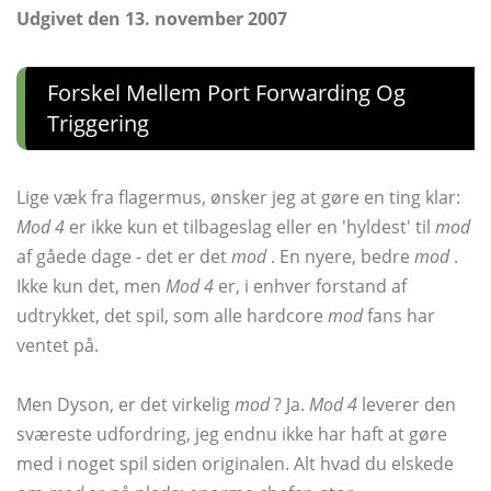
Udgivet den 13. november 2007
Forskel Mellem Port Forwarding Og
Triggering
Lige væk fra flagermus, ønsker jeg at gøre en ting klar:
Mod 4
er ikke kun et tilbageslag eller en 'hyldest' til
mod
af gåede dage - det er det
mod
. En nyere, bedre
mod
.
Ikke kun det, men
Mod 4
er, i enhver forstand af
udtrykket, det spil, som alle hardcore
mod
fans har
ventet på.
Men Dyson, er det virkelig
mod
? Ja.
Mod 4
leverer den
sværeste udfordring, jeg endnu ikke har haft at gøre
med i noget spil siden originalen. Alt hvad du elskede