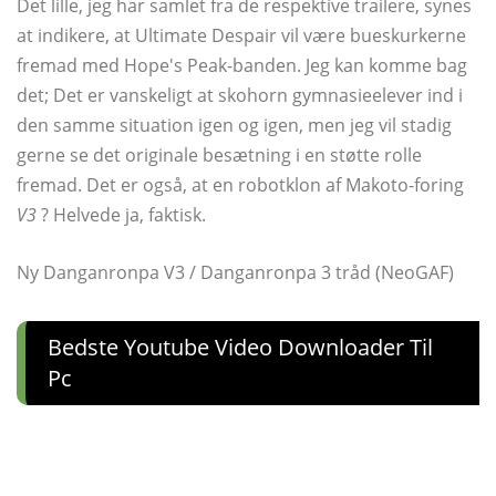
Det lille, jeg har samlet fra de respektive trailere, synes
at indikere, at Ultimate Despair vil være bueskurkerne
fremad med Hope's Peak-banden. Jeg kan komme bag
det; Det er vanskeligt at skohorn gymnasieelever ind i
den samme situation igen og igen, men jeg vil stadig
gerne se det originale besætning i en støtte rolle
fremad. Det er også, at en robotklon af Makoto-foring
V3
? Helvede ja, faktisk.
Ny Danganronpa V3 / Danganronpa 3 tråd (NeoGAF)
Bedste Youtube Video Downloader Til
Pc