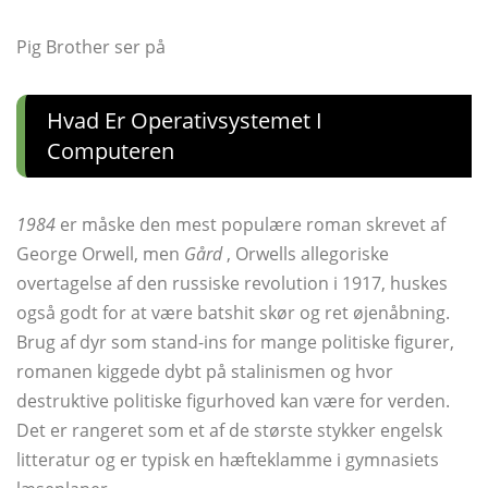
Pig Brother ser på
Hvad Er Operativsystemet I
Computeren
1984
er måske den mest populære roman skrevet af
George Orwell, men
Gård
, Orwells allegoriske
overtagelse af den russiske revolution i 1917, huskes
også godt for at være batshit skør og ret øjenåbning.
Brug af dyr som stand-ins for mange politiske figurer,
romanen kiggede dybt på stalinismen og hvor
destruktive politiske figurhoved kan være for verden.
Det er rangeret som et af de største stykker engelsk
litteratur og er typisk en hæfteklamme i gymnasiets