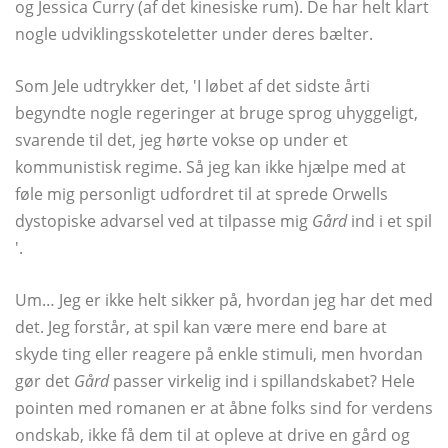
og Jessica Curry (af det kinesiske rum). De har helt klart
nogle udviklingsskoteletter under deres bælter.
Som Jele udtrykker det, 'I løbet af det sidste årti
begyndte nogle regeringer at bruge sprog uhyggeligt,
svarende til det, jeg hørte vokse op under et
kommunistisk regime. Så jeg kan ikke hjælpe med at
føle mig personligt udfordret til at sprede Orwells
dystopiske advarsel ved at tilpasse mig
Gård
ind i et spil
'.
Um… Jeg er ikke helt sikker på, hvordan jeg har det med
det. Jeg forstår, at spil kan være mere end bare at
skyde ting eller reagere på enkle stimuli, men hvordan
gør det
Gård
passer virkelig ind i spillandskabet? Hele
pointen med romanen er at åbne folks sind for verdens
ondskab, ikke få dem til at opleve at drive en gård og