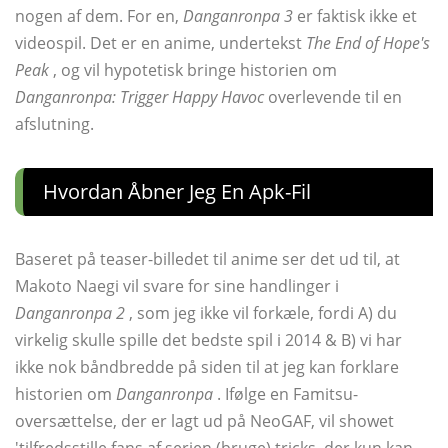
nogen af ​​dem. For en,
Danganronpa 3
er faktisk ikke et
videospil. Det er en anime, undertekst
The End of Hope's
Peak
, og vil hypotetisk bringe historien om
Danganronpa: Trigger Happy Havoc
overlevende til en
afslutning.
Hvordan Åbner Jeg En Apk-Fil
Baseret på teaser-billedet til anime ser det ud til, at
Makoto Naegi vil svare for sine handlinger i
Danganronpa 2
, som jeg ikke vil forkæle, fordi A) du
virkelig skulle spille det bedste spil i 2014 & B) vi har
ikke nok båndbredde på siden til at jeg kan forklare
historien om
Danganronpa
. Ifølge en Famitsu-
oversættelse, der er lagt ud på NeoGAF, vil showet