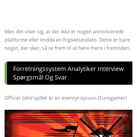
Men det viser sig, at der ikke er nogen annoncerede
platforme eller endda en frigivelsesdato. Dette er bare
noget, der sker, så se frem til at høre mere i fremtiden.
Forretningssystem Analytiker Interview
Spørgsmål Og Svar
Officiel
Gård
spillet er en eventyr-tycoon (Eurogamer)