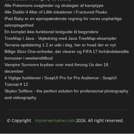
Alle Pokemons svagheder og strategier af kamptype
Alle Diablo 4 Altar of Lilith-lokationer i Fractured Peaks
iPad Baby er en øjenspændende regning for vores uophørlige
selvoptagethed
En komplet ikke-funktionel testguide til begyndere
TreeMap I Java - Vejledning med Java TreeMap-eksempler
Terraria-opdatering 1.2 er ude i dag, her er hvad der er nyt
Billige Xbox One-enheder, der clearer og FIFA 17 forhåndsbestilte
bonusser i weekendtilbud
Vampire Survivors krydser over med Among Us den 18.
december
4 Vigtige funktioner i SoapUI Pro for Pro Audience - SoapUI
Tutorial # 12
Skytex Softbox - the perfect solution for professional photography
and videography.
© Copyright
myservername.com
2026. All right reserved.