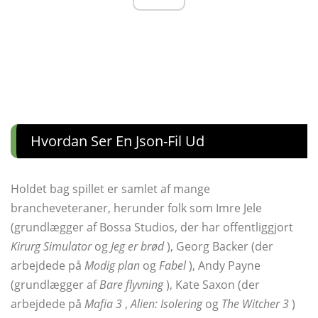
Hvordan Ser En Json-Fil Ud
Holdet bag spillet er samlet af mange
brancheveteraner, herunder folk som Imre Jele
(grundlægger af Bossa Studios, der har offentliggjort
Kirurg Simulator
og
Jeg er brød
), Georg Backer (der
arbejdede på
Modig plan
og
Fabel
), Andy Payne
(grundlægger af
Bare flyvning
), Kate Saxon (der
arbejdede på
Mafia 3
,
Alien: Isolering
og
The Witcher 3
)