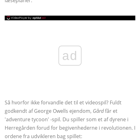
læseplaner.
ad
Så hvorfor ikke forvandle det til et videospil? Fuldt
godkendt af George Owells ejendom,
Gård
får et
'adventure tycoon' -spil. Du spiller som et af dyrene i
Herregården forud for begivenhederne i revolutionen. I
ordene fra udvikleren bag spillet: