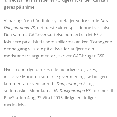
'tilfredsstille fans af serien (bruge) tricks, der kun kan
gøres på anime'.
Vi har også en håndfuld nye detaljer vedrørende
New
Danganronpa V3,
det næste videospil i denne franchise.
Den samme GAF-oversættelse bemærker det
V3
vil
fokusere på at bluffe som spillermekaniker. 'Forsøgene
denne gang vil stole på at lyve for at fjerne din
modstanders argumenter', skriver GAF-bruger GSR.
Hvert robotdyr, der ses i de hidtidige spil, vises,
inklusive Monomi (som ikke giver mening, se tidligere
kommentarer vedrørende
Danganronpa 2
) og
seriemaskot Monokuma.
Ny Danganronpa V3
kommer til
PlayStation 4 og PS Vita i 2016, ifølge en tidligere
meddelelse.