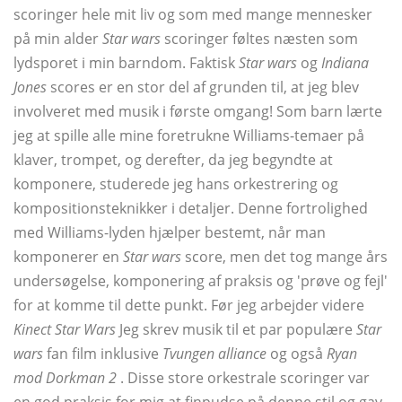
scoringer hele mit liv og som med mange mennesker
på min alder
Star wars
scoringer føltes næsten som
lydsporet i min barndom. Faktisk
Star wars
og
Indiana
Jones
scores er en stor del af grunden til, at jeg blev
involveret med musik i første omgang! Som barn lærte
jeg at spille alle mine foretrukne Williams-temaer på
klaver, trompet, og derefter, da jeg begyndte at
komponere, studerede jeg hans orkestrering og
kompositionsteknikker i detaljer. Denne fortrolighed
med Williams-lyden hjælper bestemt, når man
komponerer en
Star wars
score, men det tog mange års
undersøgelse, komponering af praksis og 'prøve og fejl'
for at komme til dette punkt. Før jeg arbejder videre
Kinect Star Wars
Jeg skrev musik til et par populære
Star
wars
fan film inklusive
Tvungen alliance
og også
Ryan
mod Dorkman 2
. Disse store orkestrale scoringer var