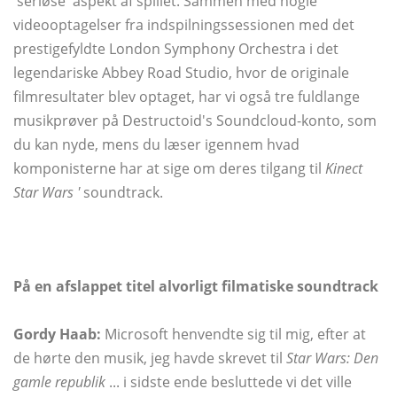
'seriøse' aspekt af spillet. Sammen med nogle
videooptagelser fra indspilningssessionen med det
prestigefyldte London Symphony Orchestra i det
legendariske Abbey Road Studio, hvor de originale
filmresultater blev optaget, har vi også tre fuldlange
musikprøver på Destructoid's Soundcloud-konto, som
du kan nyde, mens du læser igennem hvad
komponisterne har at sige om deres tilgang til
Kinect
Star Wars '
soundtrack.
På en afslappet titel alvorligt filmatiske soundtrack
Gordy Haab:
Microsoft henvendte sig til mig, efter at
de hørte den musik, jeg havde skrevet til
Star Wars: Den
gamle republik
... i sidste ende besluttede vi det ville