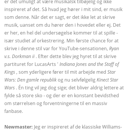
er det umuligt at være musikalsk tilbøjelig og ikke
inspireret af det. Så hvad jeg hører i mit sind, er musik
som denne. Når det er sagt, er det ikke let at skrive
musik, uanset om du hører den i hovedet eller ej. Det
er her, en hel del undersøgelse kommer til at spille -
især studiet af orkestrering. Min første chance for at
skrive i denne stil var for YouTube-sensationen,
Ryan
v.s. Dorkman ii
. Efter dette blev jeg hyret til at skrive
partituret for LucasArts '
Indiana Jones and the Staff of
Kings
, som yderligere fører til mit arbejde med
Star
Wars: Den gamle republik
og nu selvfølgelig
Kinect Star
Wars
. Én ting vil jeg dog sige; det bliver aldrig lettere at
fylde så store sko - og der er en konstant bevidsthed
om størrelsen og forventningerne til en massiv
fanbase.
Newmaster:
Jeg er inspireret af de klassiske Williams-