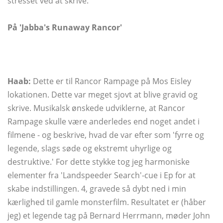
stresset ved at skrive.
På 'Jabba's Runaway Rancor'
Haab:
Dette er til Rancor Rampage på Mos Eisley
lokationen. Dette var meget sjovt at blive gravid og
skrive. Musikalsk ønskede udviklerne, at Rancor
Rampage skulle være anderledes end noget andet i
filmene - og beskrive, hvad de var efter som 'fyrre og
legende, slags søde og ekstremt uhyrlige og
destruktive.' For dette stykke tog jeg harmoniske
elementer fra 'Landspeeder Search'-cue i Ep for at
skabe indstillingen. 4, gravede så dybt ned i min
kærlighed til gamle monsterfilm. Resultatet er (håber
jeg) et legende tag på Bernard Herrmann, møder John