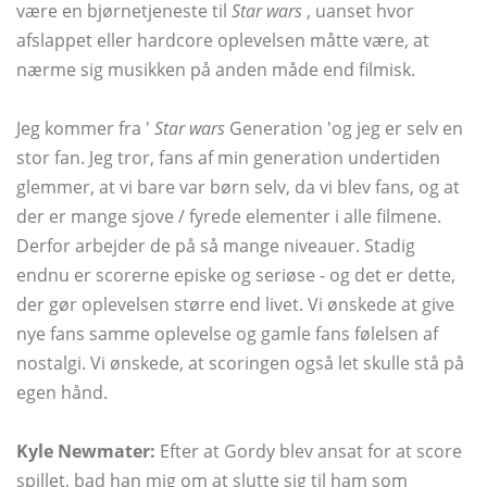
være en bjørnetjeneste til
Star wars
, uanset hvor
afslappet eller hardcore oplevelsen måtte være, at
nærme sig musikken på anden måde end filmisk.
Jeg kommer fra '
Star wars
Generation 'og jeg er selv en
stor fan. Jeg tror, ​​fans af min generation undertiden
glemmer, at vi bare var børn selv, da vi blev fans, og at
der er mange sjove / fyrede elementer i alle filmene.
Derfor arbejder de på så mange niveauer. Stadig
endnu er scorerne episke og seriøse - og det er dette,
der gør oplevelsen større end livet. Vi ønskede at give
nye fans samme oplevelse og gamle fans følelsen af ​​
nostalgi. Vi ønskede, at scoringen også let skulle stå på
egen hånd.
Kyle Newmater:
Efter at Gordy blev ansat for at score
spillet, bad han mig om at slutte sig til ham som