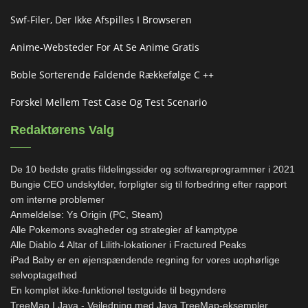
Swf-Filer, Der Ikke Afspilles I Browseren
Anime-Websteder For At Se Anime Gratis
Boble Sorterende Faldende Rækkefølge C ++
Forskel Mellem Test Case Og Test Scenario
Redaktørens Valg
De 10 bedste gratis fildelingssider og softwareprogrammer i 2021
Bungie CEO undskylder, forpligter sig til forbedring efter rapport
om interne problemer
Anmeldelse: Ys Origin (PC, Steam)
Alle Pokemons svagheder og strategier af kamptype
Alle Diablo 4 Altar of Lilith-lokationer i Fractured Peaks
iPad Baby er en øjenspændende regning for vores uophørlige
selvoptagethed
En komplet ikke-funktionel testguide til begyndere
TreeMap I Java - Vejledning med Java TreeMap-eksempler