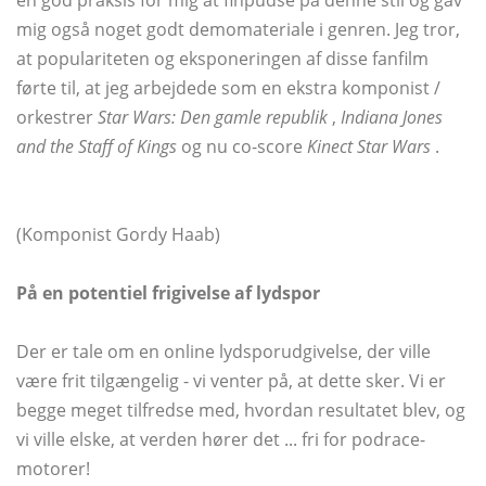
en god praksis for mig at finpudse på denne stil og gav
mig også noget godt demomateriale i genren. Jeg tror, ​​
at populariteten og eksponeringen af ​​disse fanfilm
førte til, at jeg arbejdede som en ekstra komponist /
orkestrer
Star Wars: Den gamle republik
,
Indiana Jones
and the Staff of Kings
og nu co-score
Kinect Star Wars
.
(Komponist Gordy Haab)
På en potentiel frigivelse af lydspor
Der er tale om en online lydsporudgivelse, der ville
være frit tilgængelig - vi venter på, at dette sker. Vi er
begge meget tilfredse med, hvordan resultatet blev, og
vi ville elske, at verden hører det ... fri for podrace-
motorer!