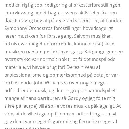
med en rigtig cool redigering af orkesterforestillingen,
interviews og andet bag kulissens aktiviteter fra den
dag. En vigtig ting at påpege ved videoen er, at London
Symphony Orchestras forestillinger hovedsageligt
læser musikken for første gang. Selvom musikken
teknisk var meget udfordrende, kunne de (se) læse
musikken næsten perfekt hver gang. 3-4 gange gennem
hvert stykke var normalt nok til at få det indspillede
materiale, vi havde brug for! Deres niveau af
professionalisme og opmærksomhed på detaljer var
forbløffende. John Williams skriver nogle meget
udfordrende musik, og denne gruppe har indspillet
mange af hans partiturer, så Gordy og jeg følte mig
sikre på, at (de) ville spille vores musik upåklageligt. At
vide, at de ville tage op til enhver udfordring, som vi
gav dem, var meget frigørende og fjernede meget af