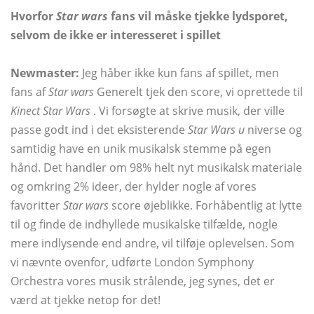
Hvorfor
Star wars
fans vil måske tjekke lydsporet,
selvom de ikke er interesseret i spillet
Newmaster:
Jeg håber ikke kun fans af spillet, men
fans af
Star wars
Generelt tjek den score, vi oprettede til
Kinect Star Wars
. Vi forsøgte at skrive musik, der ville
passe godt ind i det eksisterende
Star Wars u
niverse og
samtidig have en unik musikalsk stemme på egen
hånd. Det handler om 98% helt nyt musikalsk materiale
og omkring 2% ideer, der hylder nogle af vores
favoritter
Star wars
score øjeblikke. Forhåbentlig at lytte
til og finde de indhyllede musikalske tilfælde, nogle
mere indlysende end andre, vil tilføje oplevelsen. Som
vi nævnte ovenfor, udførte London Symphony
Orchestra vores musik strålende, jeg synes, det er
værd at tjekke netop for det!