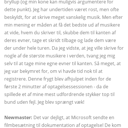
bryllup (og min kone kan muligvis argumentere for
dette punkt). Jeg har undertiden været rost, men ofte
beskyldt, for at skrive meget vanskelig musik. Men efter
min mening er måden at få det bedste ud af musikere
at vide, hvem du skriver til, skubbe dem til kanten af ​​
deres evner, tage et skridt tilbage og lade dem være
der under hele turen. Da jeg vidste, at jeg ville skrive for
nogle af de største musikere i verden, tvang jeg mig
selv til at tage mine egne evner til kanten. Så meget, at
jeg var bekymret for, om vi havde tid nok til at
registrere. Denne frygt blev afhjulpet inden for de
første 2 minutter af optagelsessessionen - da de
spillede et af mine mest udfordrende stykker top til
bund uden fejl. Jeg blev sprængt væk!
Newmaster:
Det var dejligt, at Microsoft sendte en
filmbesætning til dokumentation af optagelse! De kom