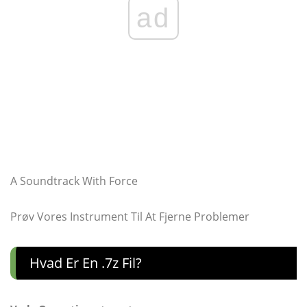
ad
A Soundtrack With Force
Prøv Vores Instrument Til At Fjerne Problemer
Hvad Er En .7z Fil?