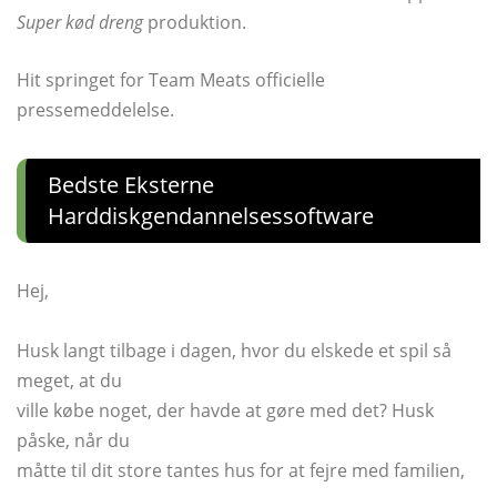
Super kød dreng
produktion.
Hit springet for Team Meats officielle
pressemeddelelse.
Bedste Eksterne
Harddiskgendannelsessoftware
Hej,
Husk langt tilbage i dagen, hvor du elskede et spil så
meget, at du
ville købe noget, der havde at gøre med det? Husk
påske, når du
måtte til dit store tantes hus for at fejre med familien,