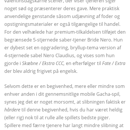
valentinsdagskårne scener, der viser tjeneren siger
noget sød og præsenterer deres gave. Mere praktisk
anvendelige genstande såsom udjævning af foder og
opstigningsmaterialer er også tilgængelige til handel.
For den velhælede har premium-tilkaldelsen tilføjet den
begrænsede 5-stjernede saber-tjener Bride Nero. Hun
er dybest set en opgradering, bryllup-tema version af
4-stjernede sabel Nero Claudius, og vises som hun
gjorde i
Skæbne / Ekstra CCC,
en efterfølger til
Fate / Extra
der blev aldrig frigivet på engelsk.
Selvom dette er en begivenhed, mere eller mindre som
enhver anden i dit gennemsnitlige mobile Gacha-spil,
synes jeg det er noget morsomt, at slibningen faktisk er
hårdere
til denne begivenhed, hvis du har været heldig
(eller rig) nok til at rulle alle spillets bedste piger.
Spillere med færre tjenere har langt mindre slibning at