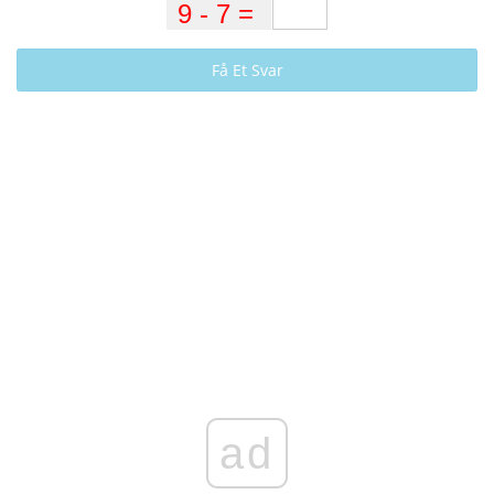
Få Et Svar
ad