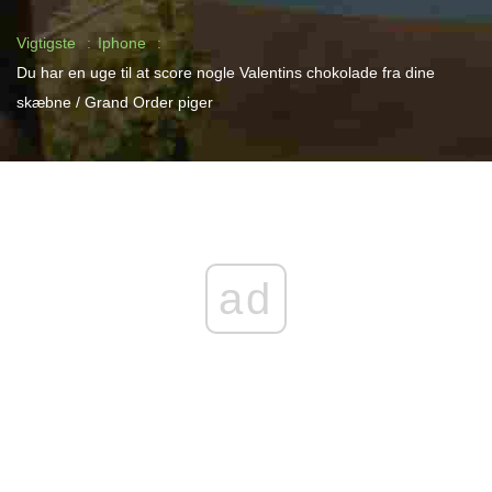
Vigtigste
Iphone
Du har en uge til at score nogle Valentins chokolade fra dine
skæbne / Grand Order piger
ad