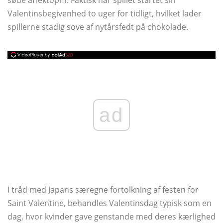
søde affektopm. Faktisk har spillet startet sin
Valentinsbegivenhed to uger for tidligt, hvilket lader
spillerne stadig sove af nytårsfedt på chokolade.
ad
I tråd med Japans særegne fortolkning af festen for
Saint Valentine, behandles Valentinsdag typisk som en
dag, hvor kvinder gave genstande med deres kærlighed