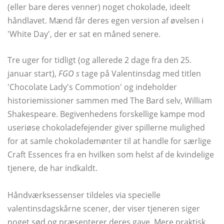
(eller bare deres venner) noget chokolade, ideelt
håndlavet. Mænd får deres egen version af øvelsen i
'White Day', der er sat en måned senere.
Tre uger for tidligt (og allerede 2 dage fra den 25.
januar start),
FGO s
tage på Valentinsdag med titlen
'Chocolate Lady's Commotion' og indeholder
historiemissioner sammen med The Bard selv, William
Shakespeare. Begivenhedens forskellige kampe mod
useriøse chokoladefejender giver spillerne mulighed
for at samle chokolademønter til at handle for særlige
Craft Essences fra en hvilken som helst af de kvindelige
tjenere, de har indkaldt.
Håndværksessenser tildeles via specielle
valentinsdagskårne scener, der viser tjeneren siger
noget sød og præsenterer deres gave. Mere praktisk