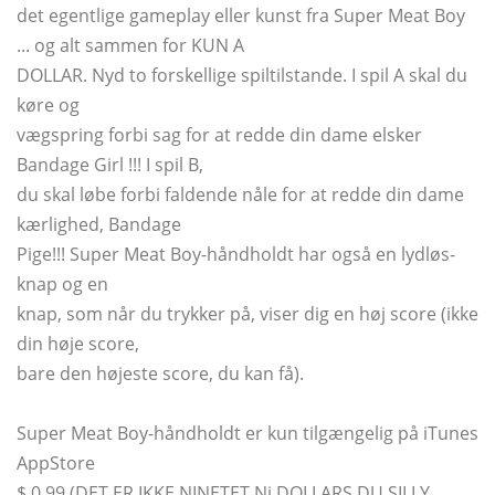
det egentlige gameplay eller kunst fra Super Meat Boy
... og alt sammen for KUN A
DOLLAR. Nyd to forskellige spiltilstande. I spil A skal du
køre og
vægspring forbi sag for at redde din dame elsker
Bandage Girl !!! I spil B,
du skal løbe forbi faldende nåle for at redde din dame
kærlighed, Bandage
Pige!!! Super Meat Boy-håndholdt har også en lydløs-
knap og en
knap, som når du trykker på, viser dig en høj score (ikke
din høje score,
bare den højeste score, du kan få).
Super Meat Boy-håndholdt er kun tilgængelig på iTunes
AppStore
$ 0,99 (DET ER IKKE NINETET Ni DOLLARS DU SILLY