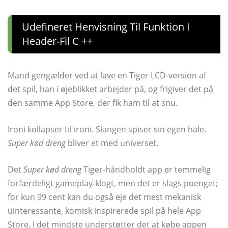
Udefineret Henvisning Til Funktion I
Header-Fil C ++
Mand gengælder ved at lave en Tiger LCD-version af
det spil, han i øjeblikket arbejder på, og frigiver det på
den samme App Store, der fik ham til at snu.
Ironi kollapser til ironi. Slangen spiser sin egen hale.
Super kød dreng
bliver et med universet.
Det
Super kød dreng
Tiger-håndholdt app er temmelig
forfærdeligt gameplay-klogt, men det er slags poenget;
for kun 99 cent kan du også eje det mest mekanisk
uinteressante, komisk inspirerede spil på hele App
Store. I det mindste understøtter det at købe appen