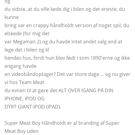
og
du vidste, at du ville kede dig i bilen og det eneste, du
kunne
bring var en crappy håndholdt version af noget spil, du
elskede (for mig det
var Megaman 2) og du havde intet andet valg end at
lege det i bilen og kl
hendes hus, fordi hun blev født i som 1890'erne og ikke
engang havde
en videobåndoptager? Det var store dage ... og nu giver
vi hos Team Meat
du evnen til at gøre det ALT OVER IGANG PÅ DIN
IPHONE, IPOD OG
DYRT GIANT-IPOD (IPAD).
Super Meat Boy Håndholdt er al branding af Super
Meat Boy uden