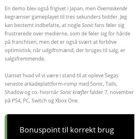
En demo blev også frigivet i Japan, men
Overraskende
begrænser gameplayet til tres sekunders bidder. Jeg
kan bestemt indbefatte, at nogle
Sonic
fans føler sig
frustrerede over medierne, som de føler sig for hårde
på franchisen, men det er også svært at forblive
optimistisk, når udgiftsmænd, der bruges til salg, er
salgsfremmende.
Uanset hvad vil vi være i stand til at opleve Segas
seneste arkadeplattform-romp med Sonic, Tails,
Shadow og co. hvornår
Sonic kræfter
falder 7. november
på PS4, PC, Switch og Xbox One.
Bonuspoint til korrekt brug