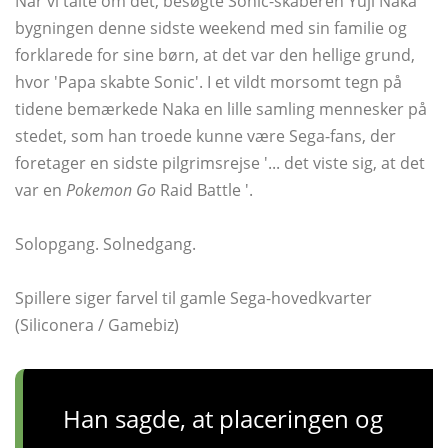
Når vi talte om det, besøgte Sonic-skaberen Yuji Naka
bygningen denne sidste weekend med sin familie og
forklarede for sine børn, at det var den hellige grund,
hvor 'Papa skabte Sonic'. I et vildt morsomt tegn på
tidene bemærkede Naka en lille samling mennesker på
stedet, som han troede kunne være Sega-fans, der
foretager en sidste pilgrimsrejse '... det viste sig, at det
var en
Pokemon Go
Raid Battle '.
Solopgang. Solnedgang.
Spillere siger farvel til gamle Sega-hovedkvarter
(Siliconera / Gamebiz)
Han sagde, at placeringen og