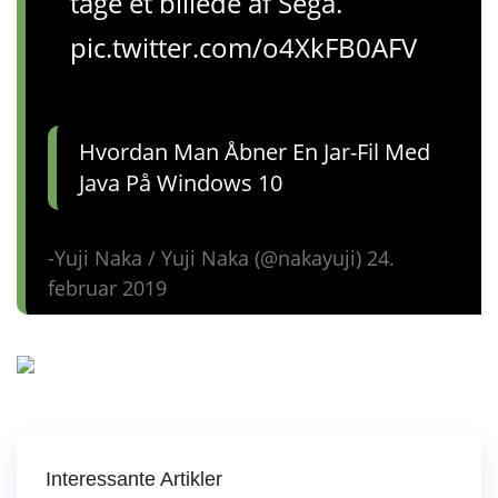
tage et billede af Sega.
pic.twitter.com/o4XkFB0AFV
Hvordan Man Åbner En Jar-Fil Med
Java På Windows 10
-Yuji Naka / Yuji Naka (@nakayuji) 24.
februar 2019
Interessante Artikler