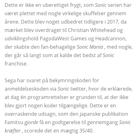
Dette er ikke en uberettiget frygt, som
Sonic
serien har
været plettet med nogle virkelige skuffelser gennem
årene. Dette blev noget udbedret tidligere i 2017, da
mærket blev overdraget til Christian Whitehead og
udviklingshold PagodaWest Games og Headcannon,
der skabte den fan-behagelige
Sonic Mania
, med nogle,
der går så langt som at kalde det bedst af
Sonic
franchise.
Sega har svaret på bekymringskoden for
anmeldelseskoden via
Sonic
twitter, hvor de erklærede,
at dag én programrettelser er grunden til, at der ikke
blev gjort nogen koder tilgængelige. Dette er en
overraskende udsagn, som den japanske publikation
Famitsu
gjorde
få en godtgørelse til gennemgang
Sonic
kræfter
, scorede det en mægtig 35/40.