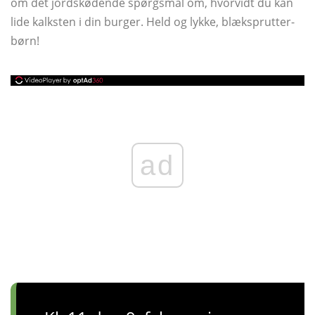
om det jordskødende spørgsmål om, hvorvidt du kan
lide kalksten i din burger. Held og lykke, blæksprutter-
børn!
ad