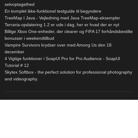
selvoptagethed
En komplet ikke-funktionel testguide til begyndere
TreeMap I Java - Vejledning med Java TreeMap-eksempler
Terraria-opdatering 1.2 er ude i dag, her er hvad der er nyt
Billige Xbox One-enheder, der clearer og FIFA 17 forhåndsbestilte
bonusser i weekendtilbud
Vampire Survivors krydser over med Among Us den 18.
december
4 Vigtige funktioner i SoapUI Pro for Pro Audience - SoapUI
Tutorial # 12
Skytex Softbox - the perfect solution for professional photography
and videography.
© Copyright
myservername.com
2026. All right reserved.