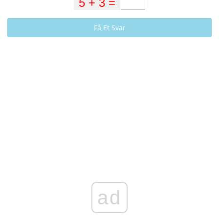
Få Et Svar
ad