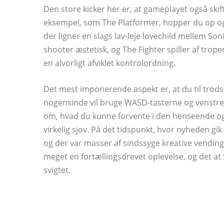
Den store kicker her er, at gameplayet også skif
eksempel, som The Platformer, hopper du op og
der ligner en slags lav-leje lovechild mellem So
shooter æstetisk, og The Fighter spiller af tro
en alvorligt afviklet kontrolordning.
Det mest imponerende aspekt er, at du til trods
nogensinde vil bruge WASD-tasterne og venstre m
om, hvad du kunne forvente i den henseende og 
virkelig sjov. På det tidspunkt, hvor nyheden gik
og der var masser af sindssyge kreative vendinger
meget en fortællingsdrevet oplevelse, og det at 
svigtet.