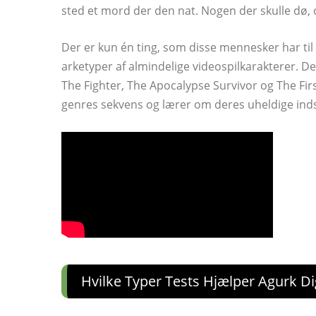
sted et mord der den nat. Nogen der skulle dø,
Der er kun én ting, som disse mennesker har til f
arketyper af almindelige videospilkarakterer. D
The Fighter, The Apocalypse Survivor og The Fir
genres sekvens og lærer om deres uheldige ind
Hvilke Typer Tests Hjælper Agurk 