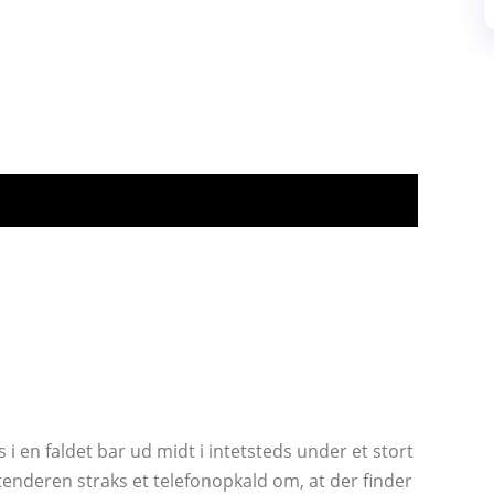
en faldet bar ud midt i intetsteds under et stort
tenderen straks et telefonopkald om, at der finder