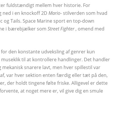
ter fuldstændigt mellem hver historie. For
 ned i en knockoff 2D
Mario-
stilverden som hvad
nic og Tails. Space Marine sport en top-down
pene i bærebjælker som
Street Fighter
, omend med
 for den konstante udveksling af genrer kun
useklik til at kontrollere handlinger. Det handler
mekanisk snarere lavt, men hver spillestil var
 af, var hver sektion enten færdig eller tæt på den,
, der holdt tingene følte friske. Alligevel er dette
forvente, at noget mere er, vil give dig en smule