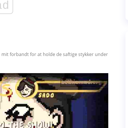
ad
 mit forbandt for at holde de saftige stykker under