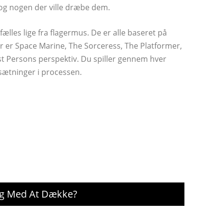
 og nogen der ville dræbe dem.
ælles lige fra flagermus. De er alle baseret på
er er Space Marine, The Sorceress, The Platformer,
st Persons perspektiv. Du spiller gennem hver
sætninger i processen.
Dig Med At Dække?