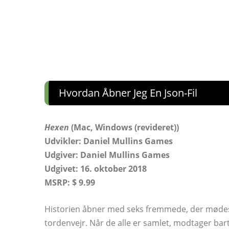
Hvordan Åbner Jeg En Json-Fil
Hexen
(Mac, Windows (revideret))
Udvikler: Daniel Mullins Games
Udgiver: Daniel Mullins Games
Udgivet: 16. oktober 2018
MSRP: $ 9.99
Historien åbner med seks fremmede, der mødes i 
tordenvejr. Når de alle er samlet, modtager bar