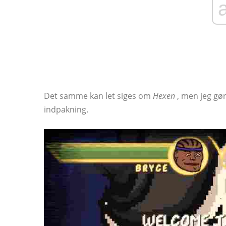
Det samme kan let siges om
Hexen
, men jeg gør
indpakning.