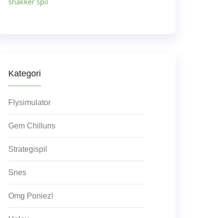
snakker spil
Kategori
Flysimulator
Gem Chilluns
Strategispil
Snes
Omg Poniez!