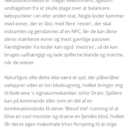
fleksibilitetsniveau er meget velkomment, ligesom
undtagelsen fra at skulle plage over at balancere
købspunkter i en eller anden stat. Nogle koder kommer
med evner, der er låst, med flere 'rester', der skal
indsamles og gendannes af en NPC, før de kan åbne
deres stærkeste evner og mest gavnlige passiver.
Færdigheder fra koder kan også 'mestres', så de kan
bruges uafhængigt og lade spillerne blande og matche,
når de vokser.
Naturligvis ville dette ikke være et spil, der påberåber
vampyrer uden et ton blodsugning, hvilket bringer mig
til
Kode vene
's signaturmekaniker: Ichor Drain. Spillere
kan på kommando eller som en del af en
kombinationsboks få deres 'Blood Veil' rustning til at
blive en cool monster og dræne en fjendes blod, hvilket
får deres egen maksimale Ichor-forsyning til at stige.