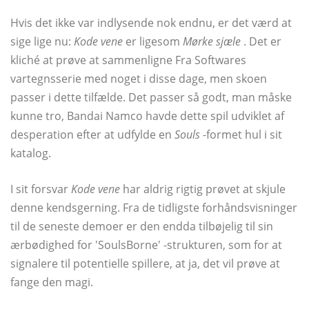
Hvis det ikke var indlysende nok endnu, er det værd at
sige lige nu:
Kode vene
er ligesom
Mørke sjæle
. Det er
kliché at prøve at sammenligne Fra Softwares
vartegnsserie med noget i disse dage, men skoen
passer i dette tilfælde. Det passer så godt, man måske
kunne tro, Bandai Namco havde dette spil udviklet af
desperation efter at udfylde en
Souls
-formet hul i sit
katalog.
I sit forsvar
Kode vene
har aldrig rigtig prøvet at skjule
denne kendsgerning. Fra de tidligste forhåndsvisninger
til de seneste demoer er den endda tilbøjelig til sin
ærbødighed for 'SoulsBorne' -strukturen, som for at
signalere til potentielle spillere, at ja, det vil prøve at
fange den magi.