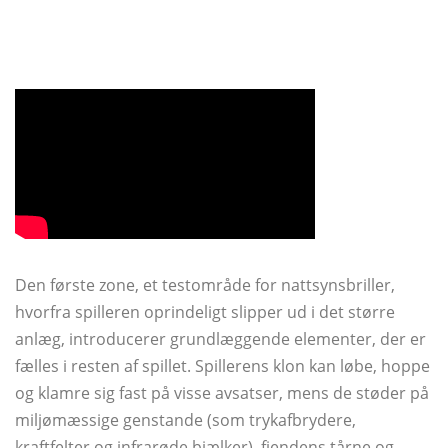
Den første zone, et testområde for nattsynsbriller,
hvorfra spilleren oprindeligt slipper ud i det større
anlæg, introducerer grundlæggende elementer, der er
fælles i resten af ​​spillet. Spillerens klon kan løbe, hoppe
og klamre sig fast på visse avsatser, mens de støder på
miljømæssige genstande (som trykafbrydere,
kraftfelter og infrarøde bjælker), fjendens tårne ​​og