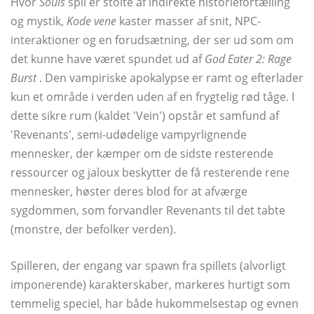
Hvor
Souls
spil er stolte af indirekte historiefortælling
og mystik,
Kode vene
kaster masser af snit, NPC-
interaktioner og en forudsætning, der ser ud som om
det kunne have været spundet ud af
God Eater 2: Rage
Burst
. Den vampiriske apokalypse er ramt og efterlader
kun et område i verden uden af ​​en frygtelig rød tåge. I
dette sikre rum (kaldet 'Vein') opstår et samfund af
'Revenants', semi-udødelige vampyrlignende
mennesker, der kæmper om de sidste resterende
ressourcer og jaloux beskytter de få resterende rene
mennesker, høster deres blod for at afværge
sygdommen, som forvandler Revenants til det tabte
(monstre, der befolker verden).
Spilleren, der engang var spawn fra spillets (alvorligt
imponerende) karakterskaber, markeres hurtigt som
temmelig speciel, har både hukommelsestap og evnen