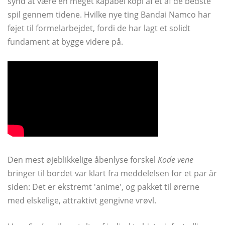
synd at være en meget kapabel kopi af et af de bedste
spil gennem tidene. Hvilke nye ting Bandai Namco har
føjet til formelarbejdet, fordi de har lagt et solidt
fundament at bygge videre på.
Den mest øjeblikkelige åbenlyse forskel
Kode vene
bringer til bordet var klart fra meddelelsen for et par år
siden: Det er ekstremt 'anime', og pakket til ørerne
med elskelige, attraktivt gengivne vrøvl.