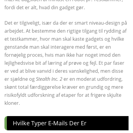
fordi det er alt, hvad din gadget gør.
Det er tilgiveligt, især da der er smart niveau-design på
arbejdet. At bestemme den rigtige tilgang til rydding af
et testkammer, hvor man skal kaste gadgets og hvilke
genstande man skal interagere med først, er en
fornøjelig proces, hvis man ikke har noget imod den
lejlighedsvise bit af læring af prøve og fejl. Et par faser
er ved at blive vanvid i deres vanskelighed, men disse
er sjældne og
Stealth Inc. 2
er en moderat udfordring,
skønt total færdiggørelse kræver en grundig og mere
risikofyldt udforskning af etaper for at frigøre skjulte
kloner.
Hvilke Typer E-Mails Der Er