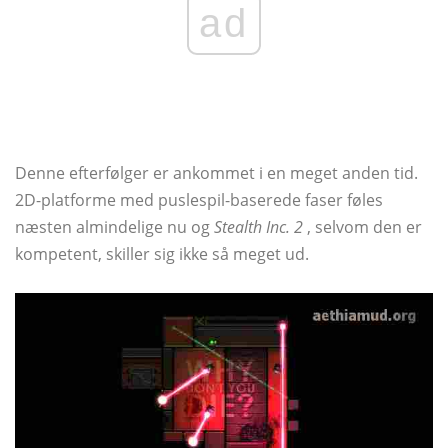
ad
Denne efterfølger er ankommet i en meget anden tid.
2D-platforme med puslespil-baserede faser føles
næsten almindelige nu og
Stealth Inc. 2
, selvom den er
kompetent, skiller sig ikke så meget ud.