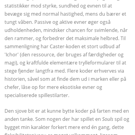
statistikker mod styrke, sundhed og evnen til at
bevæge sig med normal hastighed, mens du bærer et
tungt våben. Passive og aktive evner øger også
udholdenheden, mindsker chancen for svimlende, når
den rammer, og forbedrer det maksimale helbred. Til
sammenligning har Caster-koden et stort udbud af
'Ichor' (den ressource, der bruges af færdigheder og
magi), og kraftfulde elementære trylleformularer til at
stege fjender langtfra med. Flere koder erhverves via
historien, såvel som at finde dem ud i marken eller på
chefer, låse op for mere eksotiske evner og
specialiserede spillestilarter.
Den sjove bit er at kunne bytte koder på farten med en
anden tanke. Som nogen der har spillet en
Souls
spil og
bygget min karakter forkert mere end én gang, dette