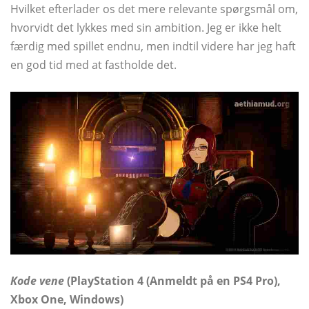
Hvilket efterlader os det mere relevante spørgsmål om,
hvorvidt det lykkes med sin ambition. Jeg er ikke helt
færdig med spillet endnu, men indtil videre har jeg haft
en god tid med at fastholde det.
Kode vene
(PlayStation 4 (Anmeldt på en PS4 Pro),
Xbox One, Windows)