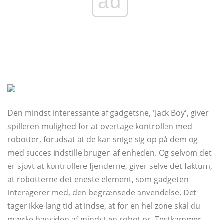
ad
Den mindst interessante af gadgetsne, 'Jack Boy', giver
spilleren mulighed for at overtage kontrollen med
robotter, forudsat at de kan snige sig op på dem og
med succes indstille brugen af ​​enheden. Og selvom det
er sjovt at kontrollere fjenderne, giver selve det faktum,
at robotterne det eneste element, som gadgeten
interagerer med, den begrænsede anvendelse. Det
tager ikke lang tid at indse, at for en hel zone skal du
mærke bagsiden af ​​mindst en robot pr. Testkammer,