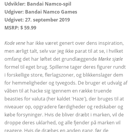
Udvikler:
Bandai Namco-spil
Udgiver: Bandai Namco Games
Udgivet: 27. september 2019
MSRP: $ 59.99
Kode vene
har ikke været genert over dens inspiration,
men ærligt talt, selv var jeg ikke parat til at se, i hvilket
omfang det har løftet det grundlæggende
Mørke sjæle
formel til eget brug. Spillerne tager deres figurer rundt
i forskellige store, flerlagszoner, og blikkenslager dem
for hemmeligheder og tyvegods. De bruger et udvalg af
våben til at hacke sig igennem en række truende
beasties for valuta (her kaldet 'Haze'), der bruges til at
niveauer op, opgradere færdigheder og redskaber og
købe forsyninger. Hvis de bliver dræbt i marken, vil de
droppe deres uklarhed, og alle fjender på marken vil
reagere. Hvis de dræbes en anden gang, før de