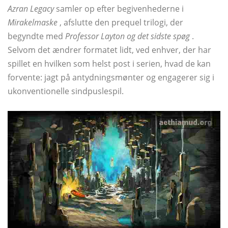
Azran Legacy
samler op efter begivenhederne i
Mirakelmaske
, afslutte den prequel trilogi, der
begyndte med
Professor Layton og det sidste spøg
.
Selvom det ændrer formatet lidt, ved enhver, der har
spillet en hvilken som helst post i serien, hvad de kan
forvente: jagt på antydningsmønter og engagerer sig i
ukonventionelle sindpuslespil.