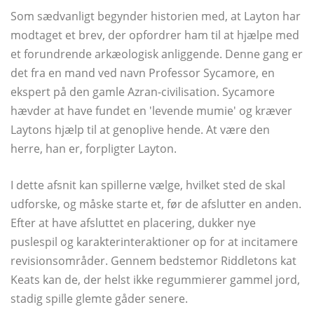
Som sædvanligt begynder historien med, at Layton har
modtaget et brev, der opfordrer ham til at hjælpe med
et forundrende arkæologisk anliggende. Denne gang er
det fra en mand ved navn Professor Sycamore, en
ekspert på den gamle Azran-civilisation. Sycamore
hævder at have fundet en 'levende mumie' og kræver
Laytons hjælp til at genoplive hende. At være den
herre, han er, forpligter Layton.
I dette afsnit kan spillerne vælge, hvilket sted de skal
udforske, og måske starte et, før de afslutter en anden.
Efter at have afsluttet en placering, dukker nye
puslespil og karakterinteraktioner op for at incitamere
revisionsområder. Gennem bedstemor Riddletons kat
Keats kan de, der helst ikke regummierer gammel jord,
stadig spille glemte gåder senere.