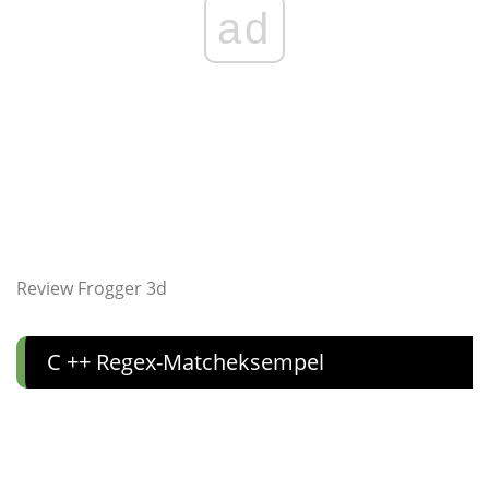
ad
Review Frogger 3d
C ++ Regex-Matcheksempel