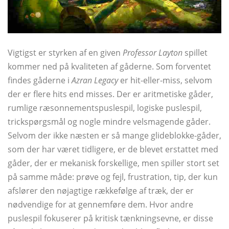
Vigtigst er styrken af ​​en given
Professor Layton
spillet
kommer ned på kvaliteten af ​​gåderne. Som forventet
findes gåderne i
Azran Legacy
er hit-eller-miss, selvom
der er flere hits end misses. Der er aritmetiske gåder,
rumlige ræsonnementspuslespil, logiske puslespil,
trickspørgsmål og nogle mindre velsmagende gåder.
Selvom der ikke næsten er så mange glideblokke-gåder,
som der har været tidligere, er de blevet erstattet med
gåder, der er mekanisk forskellige, men spiller stort set
på samme måde: prøve og fejl, frustration, tip, der kun
afslører den nøjagtige rækkefølge af træk, der er
nødvendige for at gennemføre dem. Hvor andre
puslespil fokuserer på kritisk tænkningsevne, er disse