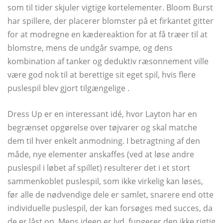
som til tider skjuler vigtige kortelementer. Bloom Burst
har spillere, der placerer blomster på et firkantet gitter
for at modregne en kædereaktion for at få træer til at
blomstre, mens de undgår svampe, og dens
kombination af tanker og deduktiv ræsonnement ville
være god nok til at berettige sit eget spil, hvis flere
puslespil blev gjort tilgængelige .
Dress Up er en interessant idé, hvor Layton har en
begrænset opgørelse over tøjvarer og skal matche
dem til hver enkelt anmodning. I betragtning af den
måde, nye elementer anskaffes (ved at løse andre
puslespil i løbet af spillet) resulterer det i et stort
sammenkoblet puslespil, som ikke virkelig kan løses,
før alle de nødvendige dele er samlet, snarere end otte
individuelle puslespil, der kan forsøges med succes, da
de er låst op. Mens ideen er lyd, fungerer den ikke rigtig