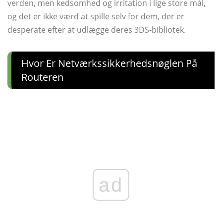
verden, men kedsomhed og irritation i lige store mål,
og det er ikke værd at spille selv for dem, der er
desperate efter at udlægge deres 3DS-bibliotek.
Hvor Er Netværkssikkerhedsnøglen På
Routeren
ad