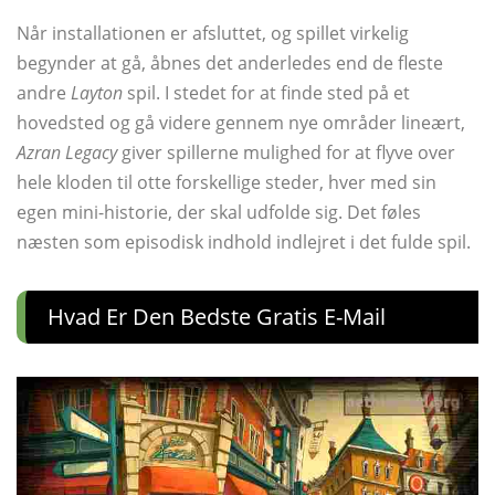
Når installationen er afsluttet, og spillet virkelig
begynder at gå, åbnes det anderledes end de fleste
andre
Layton
spil. I stedet for at finde sted på et
hovedsted og gå videre gennem nye områder lineært,
Azran Legacy
giver spillerne mulighed for at flyve over
hele kloden til otte forskellige steder, hver med sin
egen mini-historie, der skal udfolde sig. Det føles
næsten som episodisk indhold indlejret i det fulde spil.
Hvad Er Den Bedste Gratis E-Mail