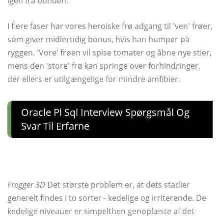
igen fra bunden.
I flere faser har vores heroiske frø adgang til 'ven' frøer,
som giver midlertidig bonus, hvis han humper på
ryggen. 'Vore' frøen vil spise tomater og åbne nye stier,
mens den 'store' frø kan springe over forhindringer,
der ellers er utilgængelige for mindre amfibier.
Oracle Pl Sql Interview Spørgsmål Og
Svar Til Erfarne
Frogger 3D
Det største problem er, at dets stadier
generelt findes i to sorter - kedelige og irriterende. De
kedelige niveauer er simpelthen genoplæste af det