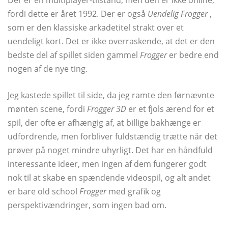
Der er en multiplayer-tilstand, men den er ikke online,
fordi dette er året 1992. Der er også
Uendelig Frogger
,
som er den klassiske arkadetitel strakt over et
uendeligt kort. Det er ikke overraskende, at det er den
bedste del af spillet siden gammel
Frogger
er bedre end
nogen af ​​de nye ting.
Jeg kastede spillet til side, da jeg ramte den førnævnte
mønten scene, fordi
Frogger 3D
er et fjols ærend for et
spil, der ofte er afhængig af, at billige bakhænge er
udfordrende, men forbliver fuldstændig trætte når det
prøver på noget mindre uhyrligt. Det har en håndfuld
interessante ideer, men ingen af ​​dem fungerer godt
nok til at skabe en spændende videospil, og alt andet
er bare old school
Frogger
med grafik og
perspektivændringer, som ingen bad om.