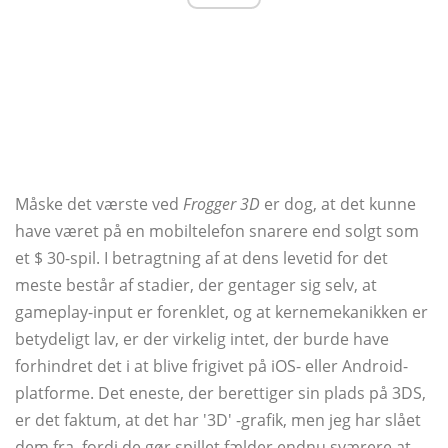
Måske det værste ved
Frogger 3D
er dog, at det kunne
have været på en mobiltelefon snarere end solgt som
et $ 30-spil. I betragtning af at dens levetid for det
meste består af stadier, der gentager sig selv, at
gameplay-input er forenklet, og at kernemekanikken er
betydeligt lav, er der virkelig intet, der burde have
forhindret det i at blive frigivet på iOS- eller Android-
platforme. Det eneste, der berettiger sin plads på 3DS,
er det faktum, at det har '3D' -grafik, men jeg har slået
dem fra, fordi de gør spillet fælder endnu sværere at