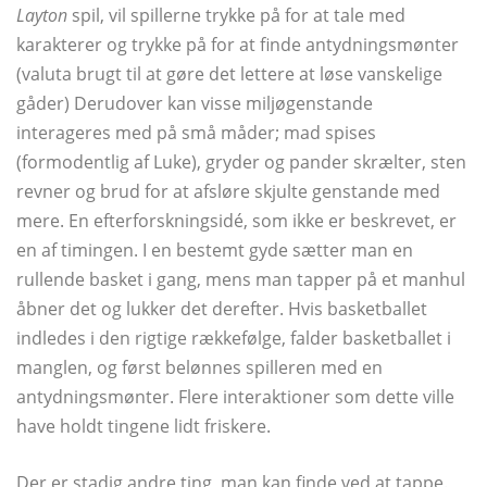
Layton
spil, vil spillerne trykke på for at tale med
karakterer og trykke på for at finde antydningsmønter
(valuta brugt til at gøre det lettere at løse vanskelige
gåder) Derudover kan visse miljøgenstande
interageres med på små måder; mad spises
(formodentlig af Luke), gryder og pander skrælter, sten
revner og brud for at afsløre skjulte genstande med
mere. En efterforskningsidé, som ikke er beskrevet, er
en af ​​timingen. I en bestemt gyde sætter man en
rullende basket i gang, mens man tapper på et manhul
åbner det og lukker det derefter. Hvis basketballet
indledes i den rigtige rækkefølge, falder basketballet i
manglen, og først belønnes spilleren med en
antydningsmønter. Flere interaktioner som dette ville
have holdt tingene lidt friskere.
Der er stadig andre ting, man kan finde ved at tappe.