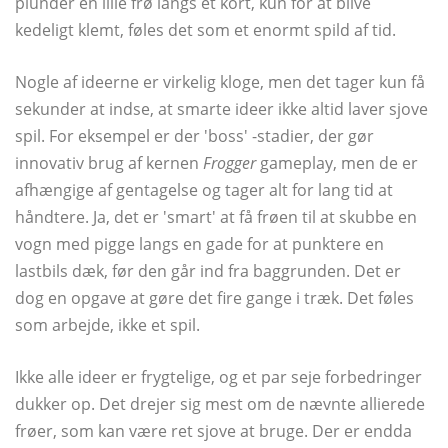
plunder en lille frø langs et kort, kun for at blive
kedeligt klemt, føles det som et enormt spild af tid.
Nogle af ideerne er virkelig kloge, men det tager kun få
sekunder at indse, at smarte ideer ikke altid laver sjove
spil. For eksempel er der 'boss' -stadier, der gør
innovativ brug af kernen
Frogger
gameplay, men de er
afhængige af gentagelse og tager alt for lang tid at
håndtere. Ja, det er 'smart' at få frøen til at skubbe en
vogn med pigge langs en gade for at punktere en
lastbils dæk, før den går ind fra baggrunden. Det er
dog en opgave at gøre det fire gange i træk. Det føles
som arbejde, ikke et spil.
Ikke alle ideer er frygtelige, og et par seje forbedringer
dukker op. Det drejer sig mest om de nævnte allierede
frøer, som kan være ret sjove at bruge. Der er endda