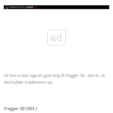
ad
Så hvis vi kan sige en god ting til
Frogger 3D
, det er, at
det holder traditionen op.
Frogger 3D
(3DS
)