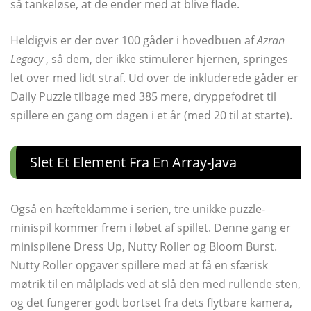
så tankeløse, at de ender med at blive flade.
Heldigvis er der over 100 gåder i hovedbuen af
Azran
Legacy
, så dem, der ikke stimulerer hjernen, springes
let over med lidt straf. Ud over de inkluderede gåder er
Daily Puzzle tilbage med 385 mere, dryppefodret til
spillere en gang om dagen i et år (med 20 til at starte).
Slet Et Element Fra En Array-Java
Også en hæfteklamme i serien, tre unikke puzzle-
minispil kommer frem i løbet af spillet. Denne gang er
minispilene Dress Up, Nutty Roller og Bloom Burst.
Nutty Roller opgaver spillere med at få en sfærisk
møtrik til en målplads ved at slå den med rullende sten,
og det fungerer godt bortset fra dets flytbare kamera,