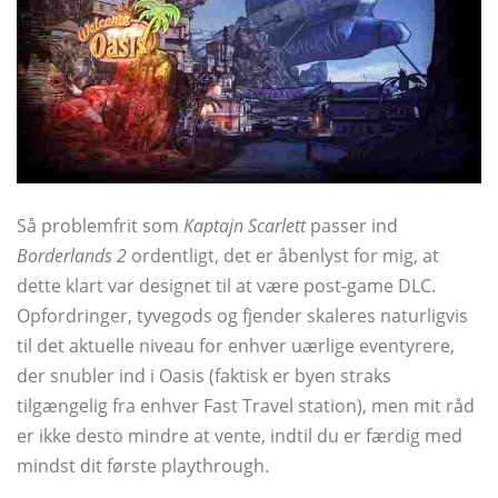
Så problemfrit som
Kaptajn Scarlett
passer ind
Borderlands 2
ordentligt, det er åbenlyst for mig, at
dette klart var designet til at være post-game DLC.
Opfordringer, tyvegods og fjender skaleres naturligvis
til det aktuelle niveau for enhver uærlige eventyrere,
der snubler ind i Oasis (faktisk er byen straks
tilgængelig fra enhver Fast Travel station), men mit råd
er ikke desto mindre at vente, indtil du er færdig med
mindst dit første playthrough.