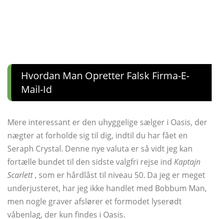
Hvordan Man Opretter Falsk Firma-E-
Mail-Id
Mere interessant er den uhyggelige sælger i Oasis, der
nægter at forholde sig til dig, indtil du har fået en
Seraph Crystal. Denne nye valuta er så vidt jeg kan
fortælle bundet til den sidste valgfri rejse ind
Kaptajn
Scarlett
, som er hårdlåst til niveau 50. Da jeg er meget
underjusteret, har jeg ikke handlet med Bobbum Man,
men nogle graver afslører et formodet lyserødt
våbenlag, der kun findes i Oasis.