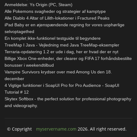
Anmeldelse: Ys Origin (PC, Steam)
Alle Pokemons svagheder og strategier af kamptype
Alle Diablo 4 Altar of Lilith-lokationer i Fractured Peaks
iPad Baby er en øjenspændende regning for vores uophørlige
selvoptagethed
En komplet ikke-funktionel testguide til begyndere
TreeMap I Java - Vejledning med Java TreeMap-eksempler
Terraria-opdatering 1.2 er ude i dag, her er hvad der er nyt
Billige Xbox One-enheder, der clearer og FIFA 17 forhåndsbestilte
bonusser i weekendtilbud
Vampire Survivors krydser over med Among Us den 18.
december
4 Vigtige funktioner i SoapUI Pro for Pro Audience - SoapUI
Tutorial # 12
Skytex Softbox - the perfect solution for professional photography
and videography.
© Copyright
myservername.com
2026. All right reserved.