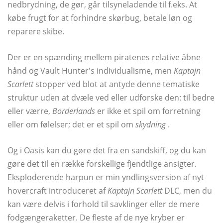
nedbrydning, de gør, går tilsyneladende til f.eks. At
købe frugt for at forhindre skørbug, betale løn og
reparere skibe.
Der er en spænding mellem piratenes relative åbne
hånd og Vault Hunter's individualisme, men
Kaptajn
Scarlett
stopper ved blot at antyde denne tematiske
struktur uden at dvæle ved eller udforske den: til bedre
eller værre,
Borderlands
er ikke et spil om forretning
eller om følelser; det er et spil om
skydning
.
Og i Oasis kan du gøre det fra en sandskiff, og du kan
gøre det til en række forskellige fjendtlige ansigter.
Eksploderende harpun er min yndlingsversion af nyt
hovercraft introduceret af
Kaptajn Scarlett
DLC, men du
kan være delvis i forhold til savklinger eller de mere
fodgængeraketter. De fleste af de nye kryber er