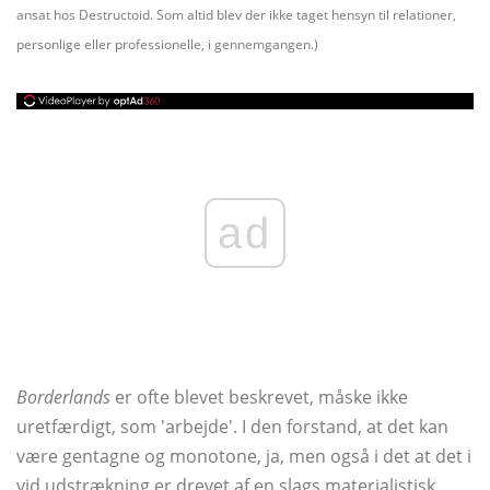
ansat hos Destructoid. Som altid blev der ikke taget hensyn til relationer,
personlige eller professionelle, i gennemgangen.)
ad
Borderlands
er ofte blevet beskrevet, måske ikke
uretfærdigt, som 'arbejde'. I den forstand, at det kan
være gentagne og monotone, ja, men også i det at det i
vid udstrækning er drevet af en slags materialistisk