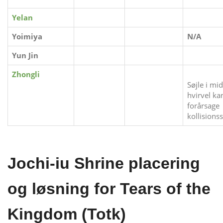
Yelan
Yoimiya
N/A
Yun Jin
Zhongli
Søjle i mid
​​hvirvel ka
forårsage
kollisions
Jochi-iu Shrine placering
og løsning for Tears of the
Kingdom (Totk)