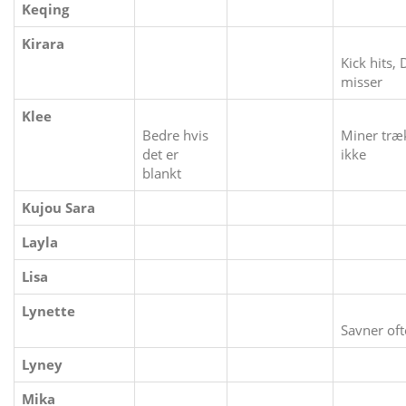
Keqing
Kirara
Kick hits,
misser
Klee
Bedre hvis
Miner træ
det er
ikke
blankt
Kujou Sara
Layla
Lisa
Lynette
Savner oft
Lyney
Mika