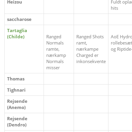
Heizou
Fuldt opla
hits
saccharose
Tartaglia
(Childe)
Ranged
Ranged Shots
AoE Hydro
Normals
ramt,
rollebesæ
ramte,
nærkampe
og Riptide
nærkamp
Charged er
Normals
inkonsekvente
misser
Thomas
Tighnari
Rejsende
(Anemo)
Rejsende
(Dendro)