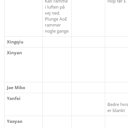
Kan ramme
Hop før E
i luften på
vej ned.
Plunge AoE
rammer
nogle gange
Xingqiu
Xinyan
Jae Miko
Yanfei
Bedre hvis
er blankt
Yaoyao