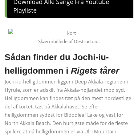
Download Alle Sange Fra Youtube
Playliste
Skærmbillede af Destructoid.
Sådan finder du Jochi-iu-
helligdommen i
Rigets tårer
Jochi-iu-helligdommen ligger i Deep Akkala-regionen i
Hyrule, som er adskilt fra Akkala-højlandet mod syd.
Helligdommen kan findes tæt på den mest nordøstlige
del af kortet, tæt på Akkalahavet. Se efter
helligdommen sydøst for Bloodleaf Lake og vest for
North Akkala Beach. Den hurtigste måde for de fleste
spillere at nå helligdommen er via Ulri Mountain