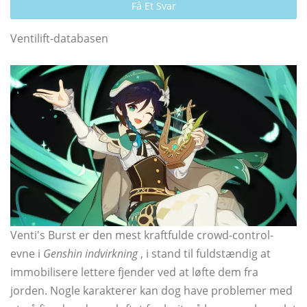
Få Et Svar
Ventilift-databasen
Venti's Burst er den mest kraftfulde crowd-control-
evne i
Genshin indvirkning
, i stand til fuldstændig at
immobilisere lettere fjender ved at løfte dem fra
jorden. Nogle karakterer kan dog have problemer med