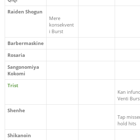
Raiden Shogun
Mere
konsekvent
i Burst
Barbermaskine
Rosaria
Sangonomiya
Kokomi
Trist
Kan infun
Venti Burs
Shenhe
Tap misser
hold hits
Shikanoin