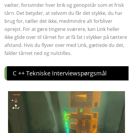
vælter, forsvinder hver brik og genopstår som et frisk
tårn. Det betyder, at selvom du får det stykke, du har
brug for, tæller det ikke, medmindre alt forbliver
oprejst. For at gøre tingene sværere, kan Link heller
ikke glide over til tårnet for at få fat i stykker på tættere
afstand. Hvis du flyver over med Link, gættede du det,
falder tårnet ned og nulstilles.
C ++ Tekniske Interviewspørgsmål