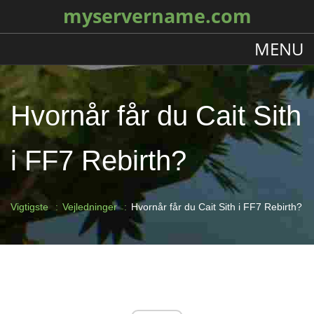
myservername.com
MENU
Hvornår får du Cait Sith
i FF7 Rebirth?
Vigtigste
Vejledninger
Hvornår får du Cait Sith i FF7 Rebirth?