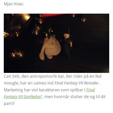
Mjav miav.
Cait Sith, den antropomorfe kat, der rider på en fed
moogle, har en cameo ind
Final Fantasy VII Remake
.
Marketing har vist karakteren som spilbar i
Final
Fantasy VII Genfødsel
, men hvornår slutter de sig til dit
parti?