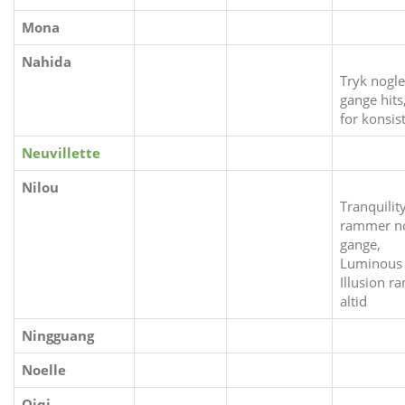
Mona
Nahida
Tryk nogle
gange hits
for konsis
Neuvillette
Nilou
Tranquilit
rammer n
gange,
Luminous
Illusion 
altid
Ningguang
Noelle
Qiqi