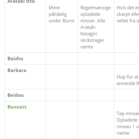
Arataki Itto
Mere
Regelmæssige
Hvis det e
pålidelig
opladede
skarpt elle
under Burst
misser. Alle
rettet fra 
Arataki
Kesagiri
skråstreger
ramte
Baizhu
Barbara
Hop for at
anvende 
Beidou
Bennett
Tap misser
Opladede
niveau 1 o
ramte