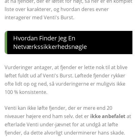
at nå fjender, der er løftet for højt, så her er en komplet
liste over karakterer, og hvordan deres evner
interagerer med Venti's Burst.
Hvordan Finder Jeg En
Netværkssikkerhedsnøgle
Vurderinger antager, at fjender er lette nok til at blive
løftet fuldt ud af Venti's Burst. Løftede fjender rykker
ofte lidt op og ned, så vurderingerne er muligvis ikke
100 % konsistente.
Venti kan ikke løfte fjender, der er mere end 20
niveauer højere end ham selv. det er
ikke anbefalet
at
efterlade Venti under-jævnet for at undgå at løfte
fjender, da dette alvorligt underminerer hans skade.