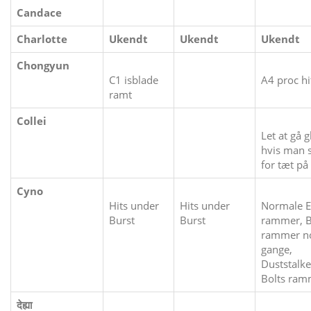
Candace
Charlotte
Ukendt
Ukendt
Ukendt
Chongyun
C1 isblade
A4 proc hi
ramt
Collei
Let at gå gl
hvis man s
for tæt på
Cyno
Hits under
Hits under
Normale E
Burst
Burst
rammer, B
rammer n
gange,
Duststalke
Bolts ram
देह्या