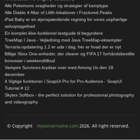
Alle Pokemons svagheder og strategier af kamptype
Alle Diablo 4 Altar of Lilith-lokationer i Fractured Peaks
iPad Baby er en øjenspændende regning for vores uophørlige
selvoptagethed
En komplet ikke-funktionel testguide til begyndere
TreeMap I Java - Vejledning med Java TreeMap-eksempler
Terraria-opdatering 1.2 er ude i dag, her er hvad der er nyt
Billige Xbox One-enheder, der clearer og FIFA 17 forhåndsbestilte
bonusser i weekendtilbud
Vampire Survivors krydser over med Among Us den 18.
december
4 Vigtige funktioner i SoapUI Pro for Pro Audience - SoapUI
Tutorial # 12
Skytex Softbox - the perfect solution for professional photography
and videography.
© Copyright
myservername.com
2026. All right reserved.