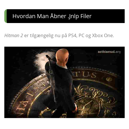
Hvordan Man Åbner .jnlp Filer
Hitman 2
er tilgængelig nu på PS4, PC og Xbox One.