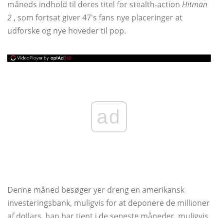
måneds indhold til deres titel for stealth-action
Hitman
2
, som fortsat giver 47's fans nye placeringer at
udforske og nye hoveder til pop.
ad
Denne måned besøger yer dreng en amerikansk
investeringsbank, muligvis for at deponere de millioner
af dollars, han har tjent i de seneste måneder, muligvis