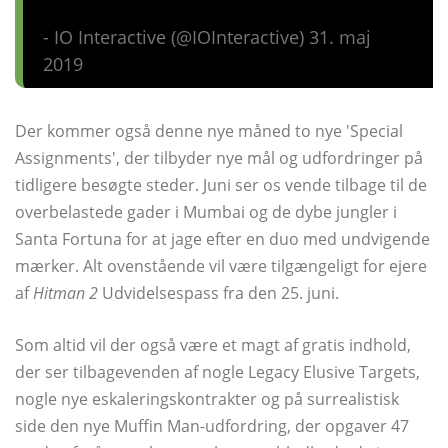
- IO Interactive (@IOInteractive) 31. maj
2019
Der kommer også denne nye måned to nye 'Special
Assignments', der tilbyder nye mål og udfordringer på
tidligere besøgte steder. Juni ser os vende tilbage til de
overbelastede gader i Mumbai og de dybe jungler i
Santa Fortuna for at jage efter en duo med undvigende
mærker. Alt ovenstående vil være tilgængeligt for ejere
af
Hitman 2
Udvidelsespass fra den 25. juni.
Som altid vil der også være et magt af gratis indhold,
der ser tilbagevenden af ​​nogle Legacy Elusive Targets,
nogle nye eskaleringskontrakter og på surrealistisk
side den nye Muffin Man-udfordring, der opgaver 47