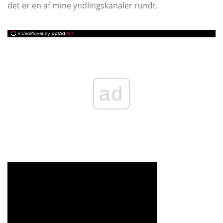
det er en af ​​mine yndlingskanaler rundt.
ad