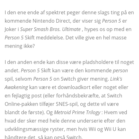
I den ene ende af spektret peger denne slags ting på en
kommende Nintendo Direct, der viser sig
Person 5
er
Joker i
Super Smash Bros. Ultimate
, hypes os op med en
Person 5
Skift meddelelse. Det ville give en hel masse
mening ikke?
I den anden ende kan disse være pladsholdere til noget
andet.
Person 5
Skift kan være den kommende
person
spil, selvom
Person 5
on Switch giver mening.
Link's
Awakening
kan være et downloadkort eller noget eller
en fejlagtig post (eller forhåndsbekræfte, at Switch
Online-pakken tilføjer SNES-spil, og dette vil være
blandt de første). Og
Metroid Prime Trilogy
: Hvem ved
hvad der sker med hele denne underserie efter den
udviklingsmæssige ryster, men hvis Wii og Wii U kan
håndtere det, så kan også Switch.