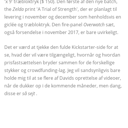
'x 9' træbloktryk ($ 150). Den første af den nye batch,
the
Zelda
print 'A Trial of Strength', der er planlagt til
levering i november og december som henholdsvis en
giclée og træbloktryk. Den fire-panel
Overwatch
sæt,
også forsendelse i november 2017, er bare uvirkeligt.
Det er værd at tjekke den fulde Kickstarter-side for at
se, hvad der vil være tilgængeligt, hvornår og hvordan
prisfastsættelsen bryder sammen for de forskellige
stykker og crowdfunding-lag. Jeg vil sandsynligvis bare
holde mig til at se flere af Davids oprettelse af videoer,
når de dukker op i de kommende måneder, men dang,
disse er
så sejt
.