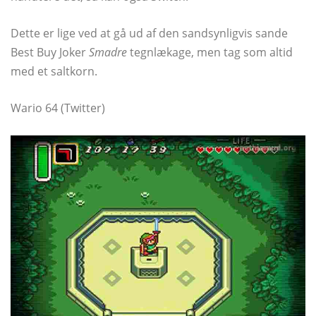
Dette er lige ved at gå ud af den sandsynligvis sande
Best Buy Joker
Smadre
tegnlækage, men tag som altid
med et saltkorn.
Wario 64 (Twitter)