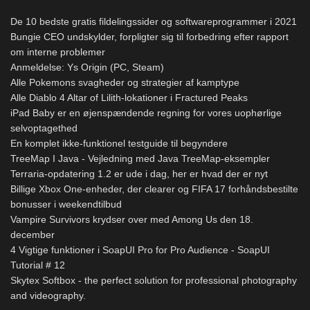
De 10 bedste gratis fildelingssider og softwareprogrammer i 2021
Bungie CEO undskylder, forpligter sig til forbedring efter rapport
om interne problemer
Anmeldelse: Ys Origin (PC, Steam)
Alle Pokemons svagheder og strategier af kamptype
Alle Diablo 4 Altar of Lilith-lokationer i Fractured Peaks
iPad Baby er en øjenspændende regning for vores uophørlige
selvoptagethed
En komplet ikke-funktionel testguide til begyndere
TreeMap I Java - Vejledning med Java TreeMap-eksempler
Terraria-opdatering 1.2 er ude i dag, her er hvad der er nyt
Billige Xbox One-enheder, der clearer og FIFA 17 forhåndsbestilte
bonusser i weekendtilbud
Vampire Survivors krydser over med Among Us den 18.
december
4 Vigtige funktioner i SoapUI Pro for Pro Audience - SoapUI
Tutorial # 12
Skytex Softbox - the perfect solution for professional photography
and videography.