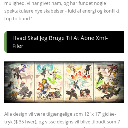
mulighed, vi har givet ham, og har fundet nogle
spektakulære nye skabelser - fuld af energi og konflikt,
top to bund '.
Hvad Skal Jeg Bruge Til At Åbne Xml-
Filer
Alle design vil være tilgængelige som 12 'x 17' giclée-
tryk ($ 35 hver), og visse designs vil blive tilbudt som 7