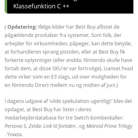
Klassefunktion C ++
(
Opdatering:
Ifølge kilder har Best Buy aflistet de
pågældende produkter fra systemet. Som folk, der
arbejder for virksomheden, påpeger, kan dette betyde,
at forhandleren sprang pistolen, eller at Best Buy fik
forkerte oplysninger (eller endda: Nintendo skulle have
fortalt dem, at disse SKU'er var fortrolige). Uanset hvad
dette virker som en E3 slags, ud over muligheden for
en Nintendo Direct mellem nu og midten af ​​juni.)
I dagens udgave af 'vilde spekulation ugentligt' blev det
opdaget, at Best Buy har lister i deres
medarbejderdatabase for tre Switch-bombeskaller:
Persona 5, Zelda: Link til fortiden
, og
Metroid Prime Trilogy
. Yowza.