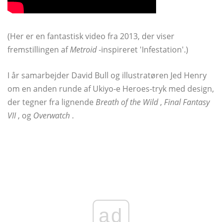
(Her er en fantastisk video fra 2013, der viser
fremstillingen af
Metroid
-inspireret 'Infestation'.)
I år samarbejder David Bull og illustratøren Jed Henry
om en anden runde af Ukiyo-e Heroes-tryk med design,
der tegner fra lignende
Breath of the Wild
,
Final Fantasy
VII
, og
Overwatch
.
ad