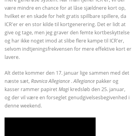
være mindre en chance for at låse sjældnere kort op,
hvilket er en skade for helt gratis spillbare spillere, da
ICR'er er en stor kilde til kortgenerering. Det er lidt at
give og tage, men jeg graver den femte kortbeskyttelse
og har ikke noget imod at slibe flere kampe til ICR'er,
selvom indtjeningsfrekvensen for mere effektive kort er
lavere.
Alt dette kommer den 17. januar lige sammen med det
næste sæt,
Ravnica Allegiance
.
Allegiance
pakker og
kasser rammer papiret
Magi
kredsløb den 25. januar,
og der vil være en forseglet genudgivelsesbegivenhed i
denne weekend.