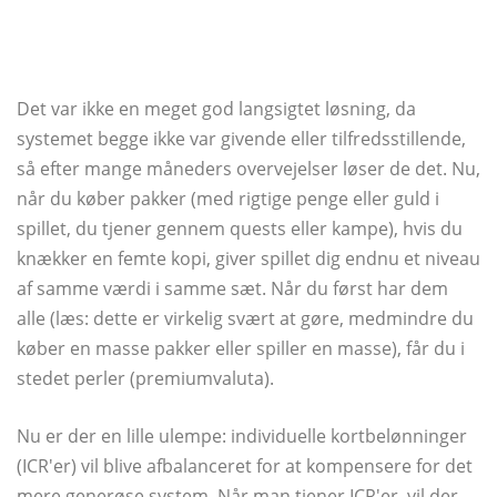
Det var ikke en meget god langsigtet løsning, da
systemet begge ikke var givende eller tilfredsstillende,
så efter mange måneders overvejelser løser de det. Nu,
når du køber pakker (med rigtige penge eller guld i
spillet, du tjener gennem quests eller kampe), hvis du
knækker en femte kopi, giver spillet dig endnu et niveau
af samme værdi i samme sæt. Når du først har dem
alle (læs: dette er virkelig svært at gøre, medmindre du
køber en masse pakker eller spiller en masse), får du i
stedet perler (premiumvaluta).
Nu er der en lille ulempe: individuelle kortbelønninger
(ICR'er) vil blive afbalanceret for at kompensere for det
mere generøse system. Når man tjener ICR'er, vil der