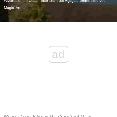
Wizards of the Coast fikser snart det vigtigste ømme sted ved
Magic: Arena
ad
Wizards Coast Is Fixing Main Sore Spot Magic