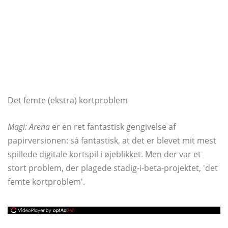
Det femte (ekstra) kortproblem
Magi: Arena
er en ret fantastisk gengivelse af
papirversionen: så fantastisk, at det er blevet mit mest
spillede digitale kortspil i øjeblikket. Men der var et
stort problem, der plagede stadig-i-beta-projektet, 'det
femte kortproblem'.