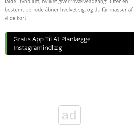
falde i tynd luft, hvilket giver 'hvælveadgang'. Efter en
bestemt periode åbner hvelvet sig, og du får masser af
vilde kort.
Gratis App Til At Planlægge
Instagramindlæg
ad