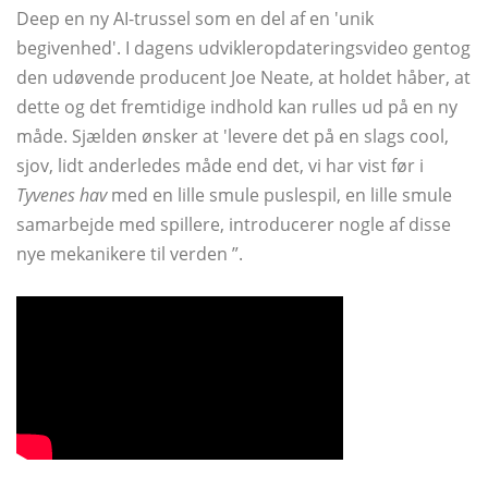
Deep en ny AI-trussel som en del af en 'unik
begivenhed'. I dagens udvikleropdateringsvideo gentog
den udøvende producent Joe Neate, at holdet håber, at
dette og det fremtidige indhold kan rulles ud på en ny
måde. Sjælden ønsker at 'levere det på en slags cool,
sjov, lidt anderledes måde end det, vi har vist før i
Tyvenes hav
med en lille smule puslespil, en lille smule
samarbejde med spillere, introducerer nogle af disse
nye mekanikere til verden ”.