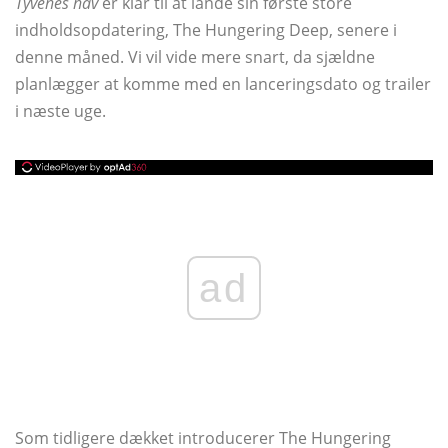
Tyvenes hav
er klar til at lande sin første store
indholdsopdatering, The Hungering Deep, senere i
denne måned. Vi vil vide mere snart, da sjældne
planlægger at komme med en lanceringsdato og trailer
i næste uge.
ad
Som tidligere dækket introducerer The Hungering