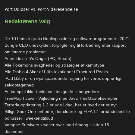
Port Udløser Vs. Port Videresendelse
Redaktørens Valg
De 10 bedste gratis fildelingssider og softwareprogrammer i 2021
Bungie CEO undskylder, forpligter sig til forbedring efter rapport
om interne problemer
Anmeldelse: Ys Origin (PC, Steam)
Alle Pokemons svagheder og strategier af kamptype
Alle Diablo 4 Altar of Lilith-lokationer i Fractured Peaks
iPad Baby er en øjenspændende regning for vores uophørlige
selvoptagethed
En komplet ikke-funktionel testguide til begyndere
TreeMap I Java - Vejledning med Java TreeMap-eksempler
Terraria-opdatering 1.2 er ude i dag, her er hvad der er nyt
Billige Xbox One-enheder, der clearer og FIFA 17 forhåndsbestilte
bonusser i weekendtilbud
Vampire Survivors krydser over med Among Us den 18.
december