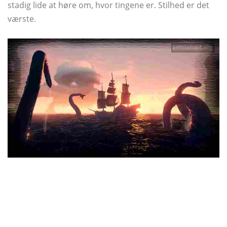
stadig lide at høre om, hvor tingene er. Stilhed er det
værste.