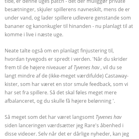
tide, er denne uges patch - det der muliggør private
besætninger, skjuler spillerens navneskilt, mens de er
under vand, og lader spillere udlevere genstande som
bananer og kanonkugler til hinanden - nu planlagt til at
komme i live i næste uge.
Neate talte også om en planlagt finjustering til,
hvordan tyvegods er spredt i verden. 'Når du skrider
frem til de højere niveauer af
Tyvenes hav
, vil du se
langt mindre af de (ikke-meget værdifulde) Castaway-
kister, som har været en stor smule feedback, som vi
har set fra spillere. Så det skal føles meget mere
afbalanceret, og du skulle få højere belønning '.
Så meget som det har været langsomt
Tyvenes hav
siden lanceringen værdsætter jeg Rare's åbenhed i
disse videoer. Selv når det er dårlige nyheder, kan jeg