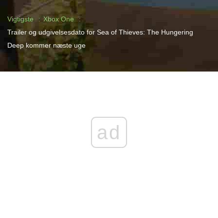
Vigtigste
Xbox One
Trailer og udgivelsesdato for Sea of ​​Thieves: The Hungering
Deep kommer næste uge
ad