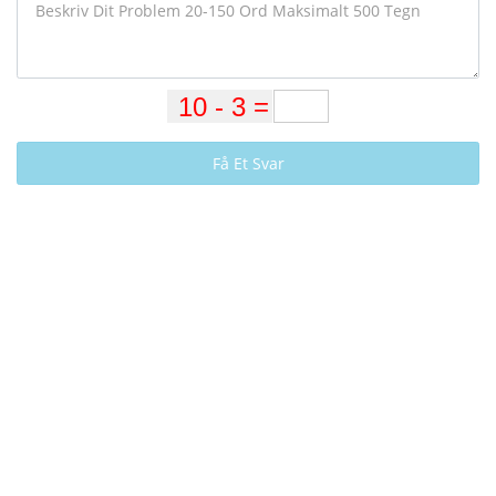
Få Et Svar