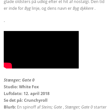
glade oldsters på udkig efter et hit af nostalgi. Den tid
er inde for
Byg
linje, og dens navn er
Byg dykkere
.
-
Stænger; Gate 0
Studio: White Fox
Luftdato: 12. april 2018
Se det på: Crunchyroll
Blurb:
En spinoff af
Steins; Gate
,
Stænger; Gate 0
starter