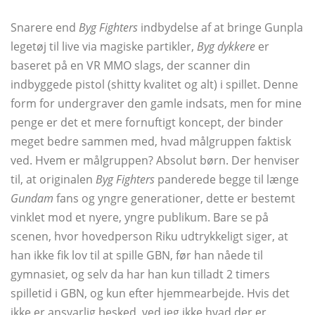
Snarere end
Byg Fighters
indbydelse af at bringe Gunpla
legetøj til live via magiske partikler,
Byg dykkere
er
baseret på en VR MMO slags, der scanner din
indbyggede pistol (shitty kvalitet og alt) i spillet. Denne
form for undergraver den gamle indsats, men for mine
penge er det et mere fornuftigt koncept, der binder
meget bedre sammen med, hvad målgruppen faktisk
ved. Hvem er målgruppen? Absolut børn. Der henviser
til, at originalen
Byg Fighters
panderede begge til længe
Gundam
fans og yngre generationer, dette er bestemt
vinklet mod et nyere, yngre publikum. Bare se på
scenen, hvor hovedperson Riku udtrykkeligt siger, at
han ikke fik lov til at spille GBN, før han nåede til
gymnasiet, og selv da har han kun tilladt 2 timers
spilletid i GBN, og kun efter hjemmearbejde. Hvis det
ikke er ansvarlig besked, ved jeg ikke hvad der er.