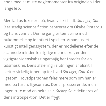
ende med at miste nøglemomenter fra originalen i det
lange løb.
Men lad os fokusere på, hvad vi fik til lidt.
Stænger; Gate
0
er stadig science fiction centreret om Okabe Rintarou
og hans venner. Denne gang er temaerne med
hukommelse og identitet i spidsen. Amadeus, et
kunstigt intelligenssystem, der er modelleret efter de
scannede minder fra rigtige mennesker, er den
vigtigste videnskabs tingamajig her i stedet for en
tidsmaskine. Dens afsløring i slutningen af ​​afsnit 1
sætter virkelig tonen op for hvad
Stænger; Gate 0
er
ligesom. Hovedpersonen føles mere som om han er
med på turen, ligesom os. Der er presserende, men
ingen rute mod en helte sejr.
Steins; Gate
defineres af
dens introspektion. Det er frygt.