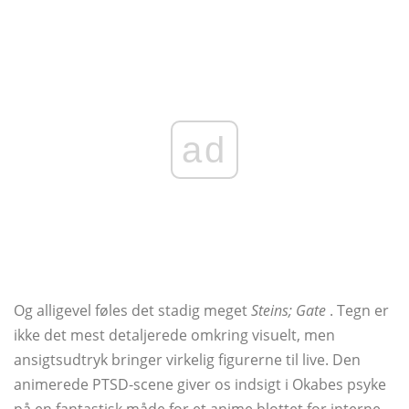
ad
Og alligevel føles det stadig meget
Steins; Gate
. Tegn er
ikke det mest detaljerede omkring visuelt, men
ansigtsudtryk bringer virkelig figurerne til live. Den
animerede PTSD-scene giver os indsigt i Okabes psyke
på en fantastisk måde for et anime blottet for interne