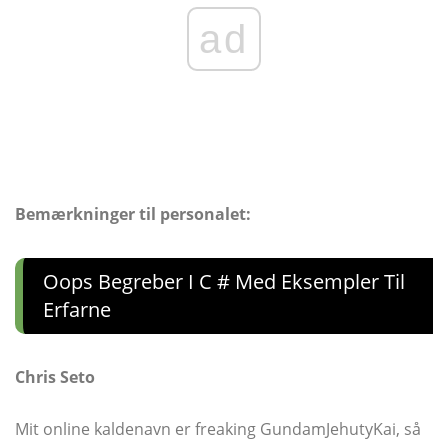
ad
Bemærkninger til personalet:
Oops Begreber I C # Med Eksempler Til
Erfarne
Chris Seto
Mit online kaldenavn er freaking GundamJehutyKai, så