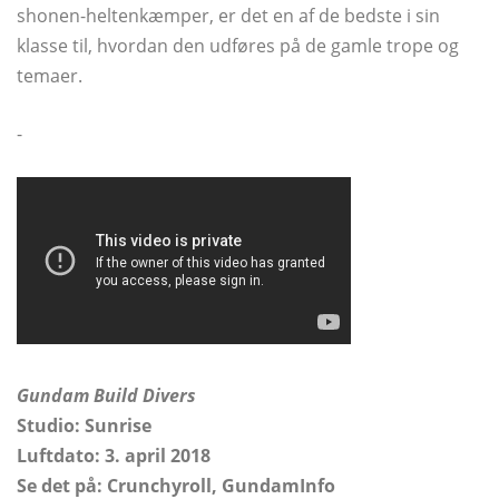
shonen-heltenkæmper, er det en af ​​de bedste i sin
klasse til, hvordan den udføres på de gamle trope og
temaer.
-
Gundam Build Divers
Studio: Sunrise
Luftdato: 3. april 2018
Se det på: Crunchyroll, GundamInfo