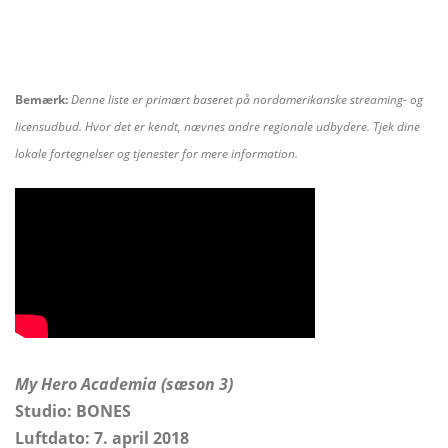
Bemærk:
Denne liste er primært baseret på nordamerikanske streaming- og
licensudbud. Hvor det er kendt, nævnes andre regionale udbydere. Tjek dine
lokale fortegnelser og tjenester for mere information.
My Hero Academia (sæson 3)
Studio: BONES
Luftdato: 7. april 2018