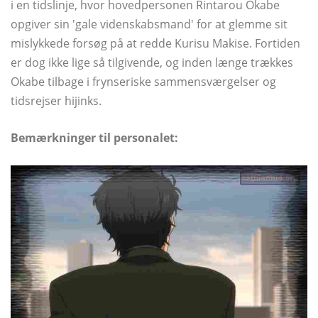
i en tidslinje, hvor hovedpersonen Rintarou Okabe
opgiver sin 'gale videnskabsmand' for at glemme sit
mislykkede forsøg på at redde Kurisu Makise. Fortiden
er dog ikke lige så tilgivende, og inden længe trækkes
Okabe tilbage i frynseriske sammensværgelser og
tidsrejser hijinks.
Bemærkninger til personalet: