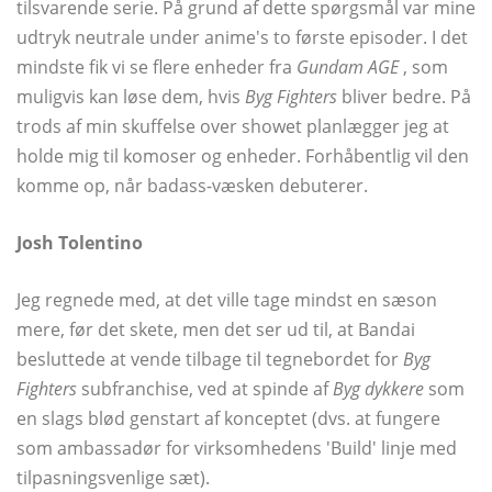
tilsvarende serie. På grund af dette spørgsmål var mine
udtryk neutrale under anime's to første episoder. I det
mindste fik vi se flere enheder fra
Gundam AGE
, som
muligvis kan løse dem, hvis
Byg Fighters
bliver bedre. På
trods af min skuffelse over showet planlægger jeg at
holde mig til komoser og enheder. Forhåbentlig vil den
komme op, når badass-væsken debuterer.
Josh Tolentino
Jeg regnede med, at det ville tage mindst en sæson
mere, før det skete, men det ser ud til, at Bandai
besluttede at vende tilbage til tegnebordet for
Byg
Fighters
subfranchise, ved at spinde af
Byg dykkere
som
en slags blød genstart af konceptet (dvs. at fungere
som ambassadør for virksomhedens 'Build' linje med
tilpasningsvenlige sæt).