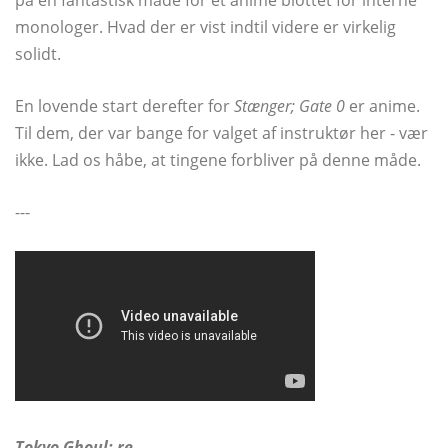
monologer. Hvad der er vist indtil videre er virkelig
solidt.
En lovende start derefter for
Stænger; Gate 0
er anime.
Til dem, der var bange for valget af instruktør her - vær
ikke. Lad os håbe, at tingene forbliver på denne måde.
---
Tokyo Ghoul: re