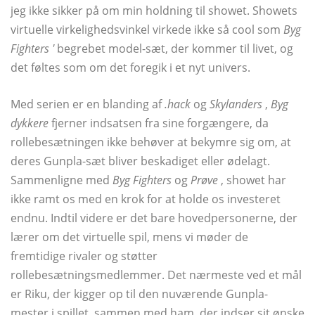
jeg ikke sikker på om min holdning til showet. Showets
virtuelle virkelighedsvinkel virkede ikke så cool som
Byg
Fighters '
begrebet model-sæt, der kommer til livet, og
det føltes som om det foregik i et nyt univers.
Med serien er en blanding af
.hack
og
Skylanders
,
Byg
dykkere
fjerner indsatsen fra sine forgængere, da
rollebesætningen ikke behøver at bekymre sig om, at
deres Gunpla-sæt bliver beskadiget eller ødelagt.
Sammenligne med
Byg Fighters
og
Prøve
, showet har
ikke ramt os med en krok for at holde os investeret
endnu. Indtil videre er det bare hovedpersonerne, der
lærer om det virtuelle spil, mens vi møder de
fremtidige rivaler og støtter
rollebesætningsmedlemmer. Det nærmeste ved et mål
er Riku, der kigger op til den nuværende Gunpla-
mester i spillet, sammen med ham, der indser sit ønske