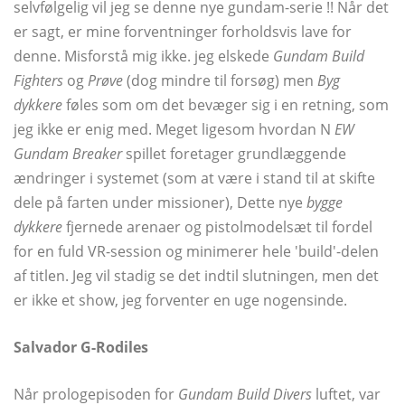
selvfølgelig vil jeg se denne nye gundam-serie !! Når det
er sagt, er mine forventninger forholdsvis lave for
denne. Misforstå mig ikke. jeg elskede
Gundam Build
Fighters
og
Prøve
(dog mindre til forsøg) men
Byg
dykkere
føles som om det bevæger sig i en retning, som
jeg ikke er enig med. Meget ligesom hvordan N
EW
Gundam Breaker
spillet foretager grundlæggende
ændringer i systemet (som at være i stand til at skifte
dele på farten under missioner), Dette nye
bygge
dykkere
fjernede arenaer og pistolmodelsæt til fordel
for en fuld VR-session og minimerer hele 'build'-delen
af ​​titlen. Jeg vil stadig se det indtil slutningen, men det
er ikke et show, jeg forventer en uge nogensinde.
Salvador G-Rodiles
Når prologepisoden for
Gundam Build Divers
luftet, var