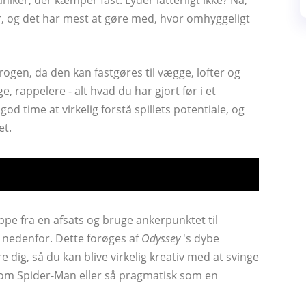
ker, der kæmper fast. Lyder latterligt ikke? Nå,
ær, og det har mest at gøre med, hvor omhyggeligt
krogen, da den kan fastgøres til vægge, lofter og
e, rappelere - alt hvad du har gjort før i et
d time at virkelig forstå spillets potentiale, og
et.
ppe fra en afsats og bruge ankerpunktet til
s nedenfor. Dette forøges af
Odyssey
's dybe
e dig, så du kan blive virkelig kreativ med at svinge
 som Spider-Man eller så pragmatisk som en