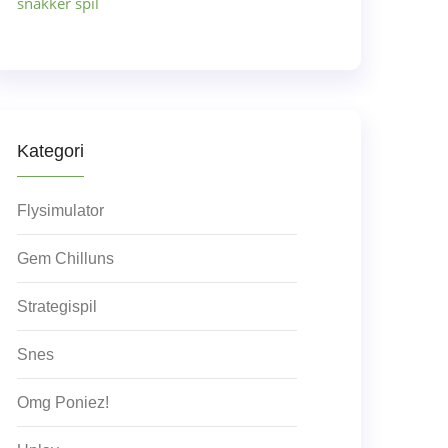
snakker spil
Kategori
Flysimulator
Gem Chilluns
Strategispil
Snes
Omg Poniez!