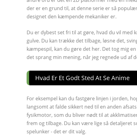
andre ord er det en 2D platformer med en mekani
der er en grund til, at denne serie er så popul
designet den kæmpende mekaniker er.
Du er dybest set fri til at gøre, hvad du vil med 
gulve. Du kan trække det tilbage, løsne det, sving
kæmpespil, kan du gøre det her. Det tog mig en go
det sprang min mening, når jeg regnede ud af d
Hvad Er Et Godt Sted At Se Anime
For eksempel kan du fastgøre linjen i jorden, ho
langsomt at falde sikkert ned til en anden afsat
fysikmotor, som du bliver nødt til at akklimatiser
frem og tilbage. Du kan være lige så detaljeret
spelunker - det er dit valg.