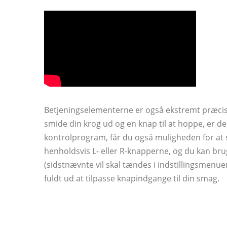
Betjeningselementerne er også ekstremt præcise,
smide din krog ud og en knap til at hoppe, er d
kontrolprogram, får du også muligheden for at s
henholdsvis L- eller R-knapperne, og du kan bru
(sidstnævnte vil skal tændes i indstillingsmenue
fuldt ud at tilpasse knapindgange til din smag.