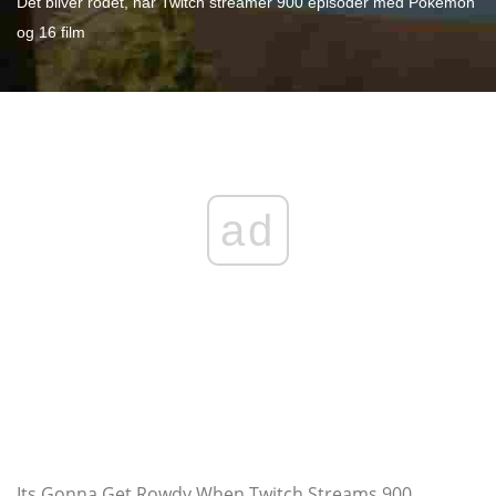
Det bliver rodet, når Twitch streamer 900 episoder med Pokemon
og 16 film
ad
Its Gonna Get Rowdy When Twitch Streams 900