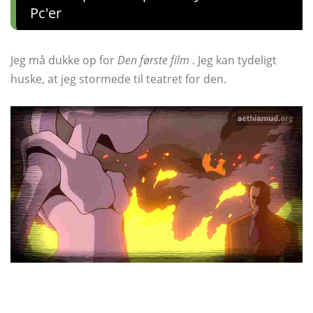
Pc'er
Jeg må dukke op for
Den første film
. Jeg kan tydeligt
huske, at jeg stormede til teatret for den.