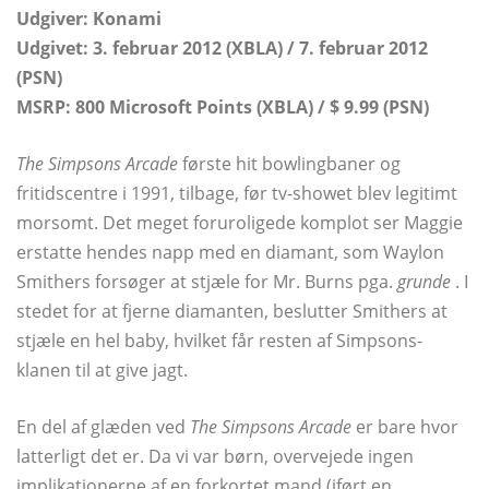
Udgiver: Konami
Udgivet: 3. februar 2012 (XBLA) / 7. februar 2012
(PSN)
MSRP: 800 Microsoft Points (XBLA) / $ 9.99 (PSN)
The Simpsons Arcade
første hit bowlingbaner og
fritidscentre i 1991, tilbage, før tv-showet blev legitimt
morsomt. Det meget foruroligede komplot ser Maggie
erstatte hendes napp med en diamant, som Waylon
Smithers forsøger at stjæle for Mr. Burns pga.
grunde
. I
stedet for at fjerne diamanten, beslutter Smithers at
stjæle en hel baby, hvilket får resten af ​​Simpsons-
klanen til at give jagt.
En del af glæden ved
The Simpsons Arcade
er bare hvor
latterligt det er. Da vi var børn, overvejede ingen
implikationerne af en forkortet mand (iført en