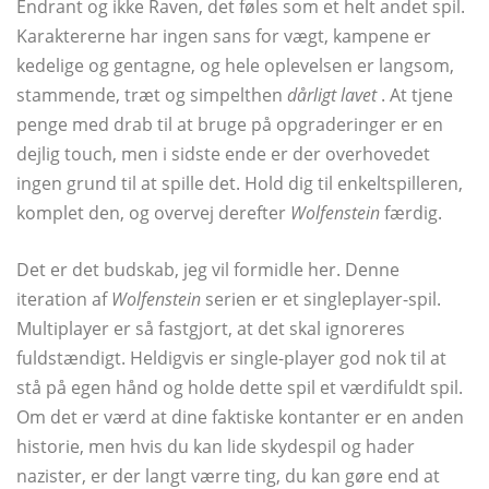
Endrant og ikke Raven, det føles som et helt andet spil.
Karaktererne har ingen sans for vægt, kampene er
kedelige og gentagne, og hele oplevelsen er langsom,
stammende, træt og simpelthen
dårligt lavet
. At tjene
penge med drab til at bruge på opgraderinger er en
dejlig touch, men i sidste ende er der overhovedet
ingen grund til at spille det. Hold dig til enkeltspilleren,
komplet den, og overvej derefter
Wolfenstein
færdig.
Det er det budskab, jeg vil formidle her. Denne
iteration af
Wolfenstein
serien er et singleplayer-spil.
Multiplayer er så fastgjort, at det skal ignoreres
fuldstændigt. Heldigvis er single-player god nok til at
stå på egen hånd og holde dette spil et værdifuldt spil.
Om det er værd at dine faktiske kontanter er en anden
historie, men hvis du kan lide skydespil og hader
nazister, er der langt værre ting, du kan gøre end at