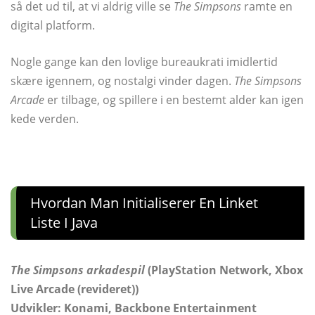
så det ud til, at vi aldrig ville se
The Simpsons
ramte en
digital platform.
Nogle gange kan den lovlige bureaukrati imidlertid
skære igennem, og nostalgi vinder dagen.
The Simpsons
Arcade
er tilbage, og spillere i en bestemt alder kan igen
kede verden.
Hvordan Man Initialiserer En Linket
Liste I Java
The Simpsons arkadespil
(PlayStation Network, Xbox
Live Arcade (revideret))
Udvikler: Konami, Backbone Entertainment