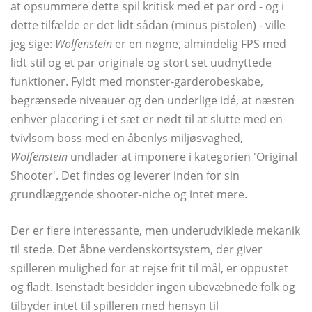
at opsummere dette spil kritisk med et par ord - og i
dette tilfælde er det lidt sådan (minus pistolen) - ville
jeg sige:
Wolfenstein
er en nøgne, almindelig FPS med
lidt stil og et par originale og stort set uudnyttede
funktioner. Fyldt med monster-garderobeskabe,
begrænsede niveauer og den underlige idé, at næsten
enhver placering i et sæt er nødt til at slutte med en
tvivlsom boss med en åbenlys miljøsvaghed,
Wolfenstein
undlader at imponere i kategorien 'Original
Shooter'. Det findes og leverer inden for sin
grundlæggende shooter-niche og intet mere.
Der er flere interessante, men underudviklede mekanik
til stede. Det åbne verdenskortsystem, der giver
spilleren mulighed for at rejse frit til mål, er oppustet
og fladt. Isenstadt besidder ingen ubevæbnede folk og
tilbyder intet til spilleren med hensyn til