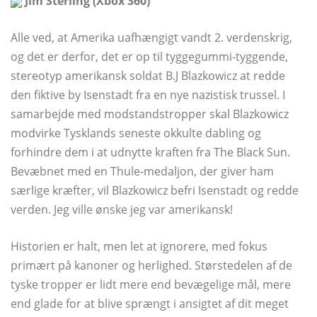
Jim Sterling (Xbox 360)
Alle ved, at Amerika uafhængigt vandt 2. verdenskrig,
og det er derfor, det er op til tyggegummi-tyggende,
stereotyp amerikansk soldat B.J Blazkowicz at redde
den fiktive by Isenstadt fra en nye nazistisk trussel. I
samarbejde med modstandstropper skal Blazkowicz
modvirke Tysklands seneste okkulte dabling og
forhindre dem i at udnytte kraften fra The Black Sun.
Bevæbnet med en Thule-medaljon, der giver ham
særlige kræfter, vil Blazkowicz befri Isenstadt og redde
verden. Jeg ville ønske jeg var amerikansk!
Historien er halt, men let at ignorere, med fokus
primært på kanoner og herlighed. Størstedelen af ​​de
tyske tropper er lidt mere end bevægelige mål, mere
end glade for at blive sprængt i ansigtet af dit meget