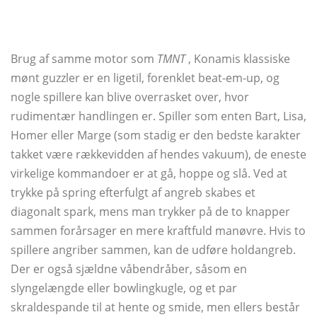
Brug af samme motor som
TMNT
, Konamis klassiske
mønt guzzler er en ligetil, forenklet beat-em-up, og
nogle spillere kan blive overrasket over, hvor
rudimentær handlingen er. Spiller som enten Bart, Lisa,
Homer eller Marge (som stadig er den bedste karakter
takket være rækkevidden af ​​hendes vakuum), de eneste
virkelige kommandoer er at gå, hoppe og slå. Ved at
trykke på spring efterfulgt af angreb skabes et
diagonalt spark, mens man trykker på de to knapper
sammen forårsager en mere kraftfuld manøvre. Hvis to
spillere angriber sammen, kan de udføre holdangreb.
Der er også sjældne våbendråber, såsom en
slyngelængde eller bowlingkugle, og et par
skraldespande til at hente og smide, men ellers består