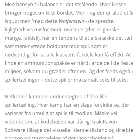
Med hensyn til balance er det strålende. Hver klasse
bringer noget unikt til bordet. Men - og der er altid et &
lsquo; men 'med dette
Wolfenstein
- de spredte,
lejlighedsvis misformede niveauer (der er ganske
mange, faktisk), har en tendens til at afskrække det tæt
sammenknyttede holdbaserede spil, som er
nødvendigt for at alle klassens fordele kan få effekt. At
finde en ammunitionspakke er hårdt arbejde i de fleste
miljøer, selvom du græder efter en. Og det feeds også i
spillertællingen - dette spil er maksimalt seks til seks.
Netkoden kæmper under vægten af ​​den lille
spillertælling. Hver kamp har en slags forsinkelse, der
varierer fra umulig at spille til modløs. Måske vel
vidende om, at kodebasen var dårlig, trak Raven
Software tilbage det visuelle i denne tilstand og dræbte
glansen og størstedelen af ​​detaljenarbejdet på