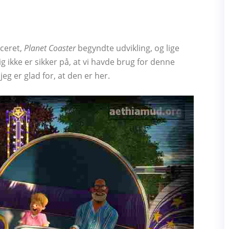
nceret,
Planet Coaster
begyndte udvikling, og lige
 ikke er sikker på, at vi havde brug for denne
eg er glad for, at den er her.