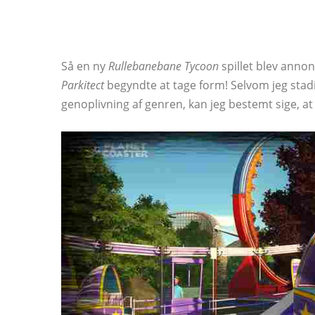
Så en ny
Rullebanebane Tycoon
spillet blev anno
Parkitect
begyndte at tage form! Selvom jeg stadig
genoplivning af genren, kan jeg bestemt sige, at j