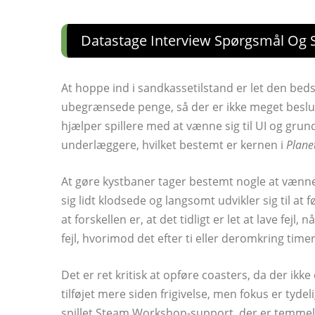
Datastage Interview Spørgsmål Og Sv
At hoppe ind i sandkassetilstand er let den bedst
ubegrænsede penge, så der er ikke meget beslu
hjælper spillere med at vænne sig til UI og grun
underlæggere, hvilket bestemt er kernen i
Plane
At gøre kystbaner tager bestemt nogle at vænne s
sig lidt klodsede og langsomt udvikler sig til at f
at forskellen er, at det tidligt er let at lave fej
fejl, hvorimod det efter ti eller deromkring time
Det er ret kritisk at opføre coasters, da der 
tilføjet mere siden frigivelse, men fokus er tydeli
spillet Steam Workshop-support, der er temmel