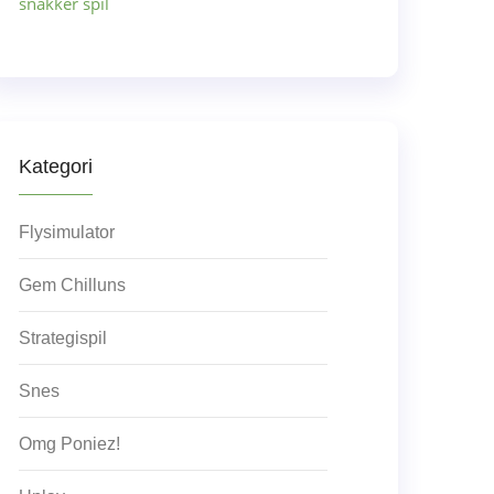
snakker spil
Kategori
Flysimulator
Gem Chilluns
Strategispil
Snes
Omg Poniez!