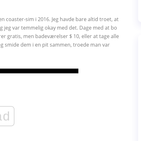
 coaster-sim i 2016. Jeg havde bare altid troet, at
, og jeg var temmelig okay med det. Dage med at bo
er gratis, men badeværelser $ 10, eller at tage alle
og smide dem i en pit sammen, troede man var
ad