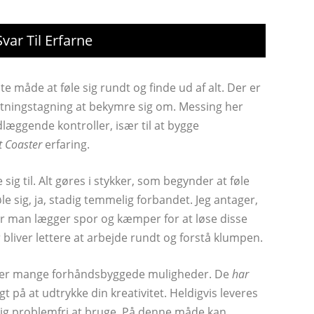
ar Til Erfarne
e måde at føle sig rundt og finde ud af alt. Der er
tningstagning at bekymre sig om. Messing her
dlæggende kontroller, især til at bygge
t Coaster
erfaring.
ig til. Alt gøres i stykker, som begynder at føle
øle sig, ja, stadig temmelig forbandet. Jeg antager,
l, når man lægger spor og kæmper for at løse disse
r bliver lettere at arbejde rundt og forstå klumpen.
ikke er mange forhåndsbyggede muligheder. De
har
gt på at udtrykke din kreativitet. Heldigvis leveres
ig problemfri at bruge. På denne måde kan