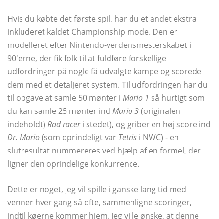
Hvis du købte det første spil, har du et andet ekstra
inkluderet kaldet Championship mode. Den er
modelleret efter Nintendo-verdensmesterskabet i
90'erne, der fik folk til at fuldføre forskellige
udfordringer på nogle få udvalgte kampe og scorede
dem med et detaljeret system. Til udfordringen har du
til opgave at samle 50 mønter i
Mario 1
så hurtigt som
du kan samle 25 mønter ind
Mario 3
(originalen
indeholdt)
Rad racer
i stedet), og griber en høj score ind
Dr. Mario
(som oprindeligt var
Tetris
i NWC) - en
slutresultat nummereres ved hjælp af en formel, der
ligner den oprindelige konkurrence.
Dette er noget, jeg vil spille i ganske lang tid med
venner hver gang så ofte, sammenligne scoringer,
indtil køerne kommer hjem. Jeg ville ønske, at denne