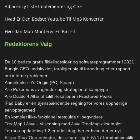
Adjacency Liste Implementering C ++
Hvad Er Den Bedste Youtube Til Mp3 Konverter
Hvordan Man Monterer En Bin-Fil
Redaktørens Valg
De 10 bedste gratis fildelingssider og softwareprogrammer i 2021
Bungie CEO undskylder, forpligter sig til forbedring efter rapport
om interne problemer
Anmeldelse: Ys Origin (PC, Steam)
Alle Pokemons svagheder og strategier af kamptype
Alle Diablo 4 Altar of Lilith-lokationer i Fractured Peaks
iPad Baby er en øjenspændende regning for vores uophørlige
selvoptagethed
En komplet ikke-funktionel testguide til begyndere
TreeMap I Java - Vejledning med Java TreeMap-eksempler
Terraria-opdatering 1.2 er ude i dag, her er hvad der er nyt
Billige Xbox One-enheder, der clearer og FIFA 17 forhåndsbestilte