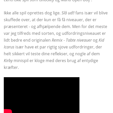
Ikke alle spil oprettes dog lige.
Slå ud!!
fans især vil blive
skuffede over, at der kun er få få niveauer, der er
præsenteret - og afhjælpende dem. Men for det meste
var jeg tilfreds med sorten, og udfordringsniveauet er
lidt bedre end originalen
Remix
-
Tabte niveauer
og
Kid
Icarus
især have et par rigtig sjove udfordringer, der
helt sikkert vil teste dine reflekser, og nogle af dem
Kirby
minispil er kloge med deres brug af entydige
kræfter.