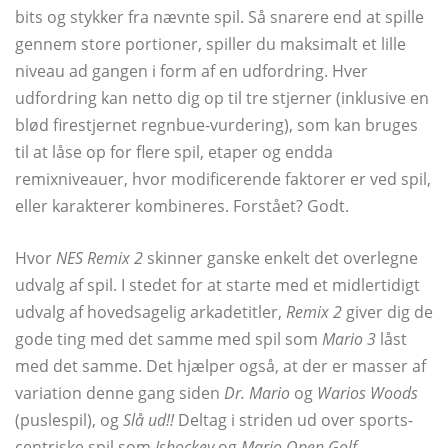
bits og stykker fra nævnte spil. Så snarere end at spille
gennem store portioner, spiller du maksimalt et lille
niveau ad gangen i form af en udfordring. Hver
udfordring kan netto dig op til tre stjerner (inklusive en
blød firestjernet regnbue-vurdering), som kan bruges
til at låse op for flere spil, etaper og endda
remixniveauer, hvor modificerende faktorer er ved spil,
eller karakterer kombineres. Forstået? Godt.
Hvor
NES Remix 2
skinner ganske enkelt det overlegne
udvalg af spil. I stedet for at starte med et midlertidigt
udvalg af hovedsagelig arkadetitler,
Remix 2
giver dig de
gode ting med det samme med spil som
Mario 3
låst
med det samme. Det hjælper også, at der er masser af
variation denne gang siden
Dr. Mario
og
Warios Woods
(puslespil), og
Slå ud!!
Deltag i striden ud over sports-
centriske spil som
Ishockey
og
Mario Open Golf
.