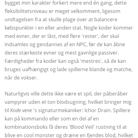
bygget min karakter forkert mere end én gang, dette
fleksibilitetsniveau er meget velkomment, ligesom
undtagelsen fra at skulle plage over at balancere
købspunkter i en eller anden stat. Nogle koder kommer
med evner, der er låst, med flere 'rester', der skal
indsamles og gendannes af en NPC, før de kan åbne
deres stærkeste evner og mest gavnlige passiver.
Færdigheder fra koder kan også 'mestres', så de kan
bruges uafhængigt og lade spillerne blande og matche,
når de vokser.
Naturligvis ville dette ikke være et spil, der påberåber
vampyrer uden et ton blodsugning, hvilket bringer mig
til
Kode vene
's signaturmekaniker: Ichor Drain. Spillere
kan på kommando eller som en del af en
kombinationsboks få deres 'Blood Veil' rustning til at
blive en cool monster og dræne en fjendes blod, hvilket