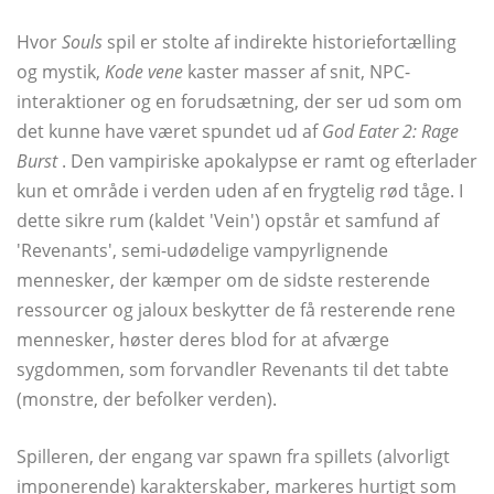
Hvor
Souls
spil er stolte af indirekte historiefortælling
og mystik,
Kode vene
kaster masser af snit, NPC-
interaktioner og en forudsætning, der ser ud som om
det kunne have været spundet ud af
God Eater 2: Rage
Burst
. Den vampiriske apokalypse er ramt og efterlader
kun et område i verden uden af ​​en frygtelig rød tåge. I
dette sikre rum (kaldet 'Vein') opstår et samfund af
'Revenants', semi-udødelige vampyrlignende
mennesker, der kæmper om de sidste resterende
ressourcer og jaloux beskytter de få resterende rene
mennesker, høster deres blod for at afværge
sygdommen, som forvandler Revenants til det tabte
(monstre, der befolker verden).
Spilleren, der engang var spawn fra spillets (alvorligt
imponerende) karakterskaber, markeres hurtigt som