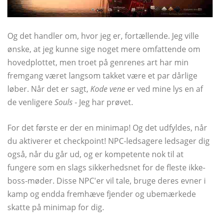
Og det handler om, hvor jeg er, fortællende. Jeg ville
ønske, at jeg kunne sige noget mere omfattende om
hovedplottet, men troet på genrenes art har min
fremgang været langsom takket være et par dårlige
løber. Når det er sagt,
Kode vene
er ved mine lys en af ​​
de venligere
Souls
- Jeg har prøvet.
For det første er der en minimap! Og det udfyldes, når
du aktiverer et checkpoint! NPC-ledsagere ledsager dig
også, når du går ud, og er kompetente nok til at
fungere som en slags sikkerhedsnet for de fleste ikke-
boss-møder. Disse NPC'er vil tale, bruge deres evner i
kamp og endda fremhæve fjender og ubemærkede
skatte på minimap for dig.