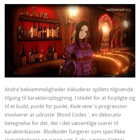
Andre bekvemmeligheder inkluderer spillets tilgivende
tilgang til karakteropbygning. I stedet for at forpligte sig
til et build, punkt for punkt,
Kode vene
's progression
involverer at udruste' Blood Codes ', en dekorativ
betegnelse for det, der i det væsentlige svarer til
karakterklasser. Blodkoder fungerer som specifikke
statstildelinger og evnen sæt. F.eks. Lægger Fighter-