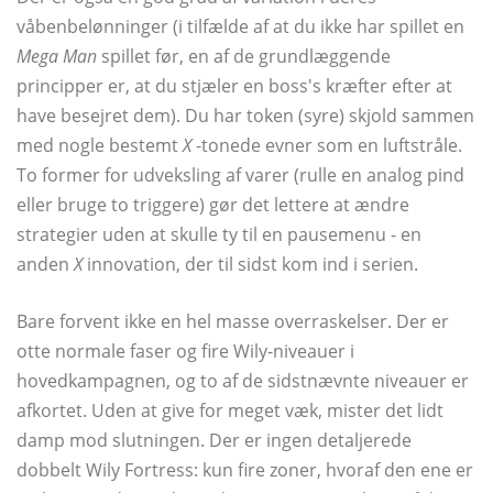
våbenbelønninger (i tilfælde af at du ikke har spillet en
Mega Man
spillet før, en af ​​de grundlæggende
principper er, at du stjæler en boss's kræfter efter at
have besejret dem). Du har token (syre) skjold sammen
med nogle bestemt
X
-tonede evner som en luftstråle.
To former for udveksling af varer (rulle en analog pind
eller bruge to triggere) gør det lettere at ændre
strategier uden at skulle ty til en pausemenu - en
anden
X
innovation, der til sidst kom ind i serien.
Bare forvent ikke en hel masse overraskelser. Der er
otte normale faser og fire Wily-niveauer i
hovedkampagnen, og to af de sidstnævnte niveauer er
afkortet. Uden at give for meget væk, mister det lidt
damp mod slutningen. Der er ingen detaljerede
dobbelt Wily Fortress: kun fire zoner, hvoraf den ene er