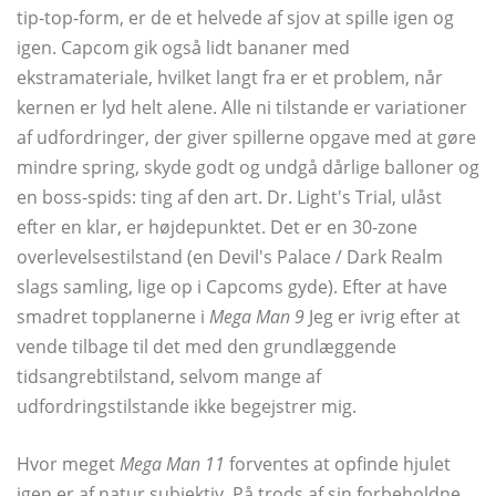
tip-top-form, er de et helvede af sjov at spille igen og
igen. Capcom gik også lidt bananer med
ekstramateriale, hvilket langt fra er et problem, når
kernen er lyd helt alene. Alle ni tilstande er variationer
af udfordringer, der giver spillerne opgave med at gøre
mindre spring, skyde godt og undgå dårlige balloner og
en boss-spids: ting af den art. Dr. Light's Trial, ulåst
efter en klar, er højdepunktet. Det er en 30-zone
overlevelsestilstand (en Devil's Palace / Dark Realm
slags samling, lige op i Capcoms gyde). Efter at have
smadret topplanerne i
Mega Man 9
Jeg er ivrig efter at
vende tilbage til det med den grundlæggende
tidsangrebtilstand, selvom mange af
udfordringstilstande ikke begejstrer mig.
Hvor meget
Mega Man 11
forventes at opfinde hjulet
igen er af natur subjektiv. På trods af sin forbeholdne