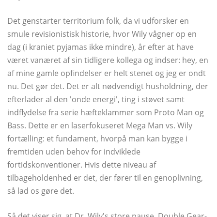
Det genstarter territorium folk, da vi udforsker en
smule revisionistisk historie, hvor Wily vågner op en
dag (i kraniet pyjamas ikke mindre), år efter at have
været vanæret af sin tidligere kollega og indser: hey, en
af ​​mine gamle opfindelser er helt stenet og jeg er ondt
nu. Det gør det. Det er alt nødvendigt husholdning, der
efterlader al den 'onde energi', ting i støvet samt
indflydelse fra serie hæfteklammer som Proto Man og
Bass. Dette er en laserfokuseret Mega Man vs. Wily
fortælling: et fundament, hvorpå man kan bygge i
fremtiden uden behov for indviklede
fortidskonventioner. Hvis dette niveau af
tilbageholdenhed er det, der fører til en genoplivning,
så lad os gøre det.
Så det viser sig, at Dr. Wily's store pause, Double Gear-