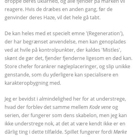
droppe deres uklarhed, og alle fjender på marken vil
reagere. Hvis de dræbes en anden gang, før de
genvinder deres Haze, vil det hele gå tabt.
De kan heles med et specielt emne '(Regeneration'),
der har begrænset anvendelse, men kan genoplades
ved at hvile på kontrolpunkter, der kaldes 'Mistles',
skønt de gør det, fjender fjenderne ligesom en død kan.
Store chefer forankrer nøgleplaceringer, og slip unikke
genstande, som du yderligere kan specialisere en
karakteropbygning med.
Jeg er bevidst i almindelighed her for at understrege,
hvad der forblev det samme mellem
Kode vene
og
serien, der fungerer som dens skabelon, men jeg kan
ikke understrege nok, at det at være kendt ikke er en
dårlig ting i dette tilfælde. Spillet fungerer fordi
Mørke