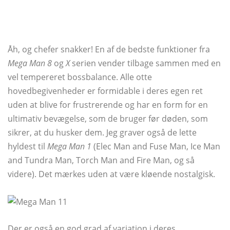
Åh, og chefer snakker! En af de bedste funktioner fra
Mega Man 8
og
X
serien vender tilbage sammen med en
vel tempereret bossbalance. Alle otte
hovedbegivenheder er formidable i deres egen ret
uden at blive for frustrerende og har en form for en
ultimativ bevægelse, som de bruger før døden, som
sikrer, at du husker dem. Jeg graver også de lette
hyldest til
Mega Man 1
(Elec Man and Fuse Man, Ice Man
and Tundra Man, Torch Man and Fire Man, og så
videre). Det mærkes uden at være kløende nostalgisk.
Der er også en god grad af variation i deres