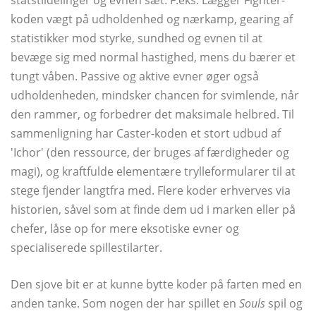
koden vægt på udholdenhed og nærkamp, ​​gearing af
statistikker mod styrke, sundhed og evnen til at
bevæge sig med normal hastighed, mens du bærer et
tungt våben. Passive og aktive evner øger også
udholdenheden, mindsker chancen for svimlende, når
den rammer, og forbedrer det maksimale helbred. Til
sammenligning har Caster-koden et stort udbud af
'Ichor' (den ressource, der bruges af færdigheder og
magi), og kraftfulde elementære trylleformularer til at
stege fjender langtfra med. Flere koder erhverves via
historien, såvel som at finde dem ud i marken eller på
chefer, låse op for mere eksotiske evner og
specialiserede spillestilarter.
Den sjove bit er at kunne bytte koder på farten med en
anden tanke. Som nogen der har spillet en
Souls
spil og