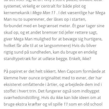
systemet, virkelig er centralt for både plot og
kernemekanik i
Mega Man 11
. I det væsentlige har Mega
Man nu to superevner, der låses op i starten,
forbundet med en begrænset meter. Ét gear tager sine
skud op, og et andet bremser tid (eller rettere sagt,
giver Mega Man mulighed for at bevæge sig hurtigere,
hvilket får alle til at se langsommere) Hvis du bliver
rigtig sund på sundheden, kan du bruge en endelig
standtypetræk for at udløse begge. Enkelt, ikke?
På papiret er det helt sikkert. Men Capcom formåede at
klemme hver ounce originalitet med to evner, der har
eksisteret omfattende i årtier, og arbejdede dem ind i
stoffet i hvert trin. Det fungerer også som indbygget
sværhedsindstilling. Hvis du ikke kan lide ideen om at
bruge ekstra kræfter og vil spille
11
som en old school