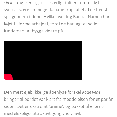
sjæle
fungerer, og det er ærligt talt en temmelig lille
synd at være en meget kapabel kopi af et af de bedste
spil gennem tidene. Hvilke nye ting Bandai Namco har
føjet til formelarbejdet, fordi de har lagt et solidt
fundament at bygge videre på.
Den mest øjeblikkelige åbenlyse forskel
Kode vene
bringer til bordet var klart fra meddelelsen for et par år
siden: Det er ekstremt 'anime', og pakket til ørerne
med elskelige, attraktivt gengivne vrøvl.