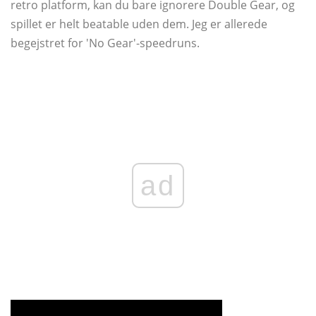
retro platform, kan du bare ignorere Double Gear, og
spillet er helt beatable uden dem. Jeg er allerede
begejstret for 'No Gear'-speedruns.
ad