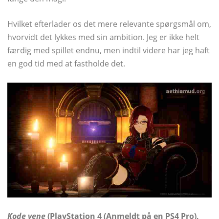
Hvilket efterlader os det mere relevante spørgsmål om,
hvorvidt det lykkes med sin ambition. Jeg er ikke helt
færdig med spillet endnu, men indtil videre har jeg haft
en god tid med at fastholde det.
Kode vene
(PlayStation 4 (Anmeldt på en PS4 Pro),