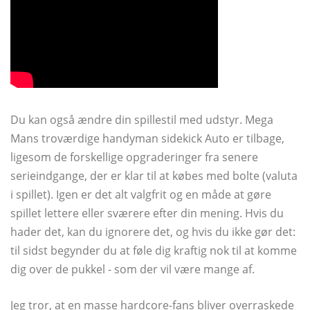
Du kan også ændre din spillestil med udstyr. Mega
Mans troværdige handyman sidekick Auto er tilbage,
ligesom de forskellige opgraderinger fra senere
serieindgange, der er klar til at købes med bolte (valuta
i spillet). Igen er det alt valgfrit og en måde at gøre
spillet lettere eller sværere efter din mening. Hvis du
hader det, kan du ignorere det, og hvis du ikke gør det:
til sidst begynder du at føle dig kraftig nok til at komme
dig over de pukkel - som der vil være mange af.
Jeg tror, ​​at en masse hardcore-fans bliver overraskede