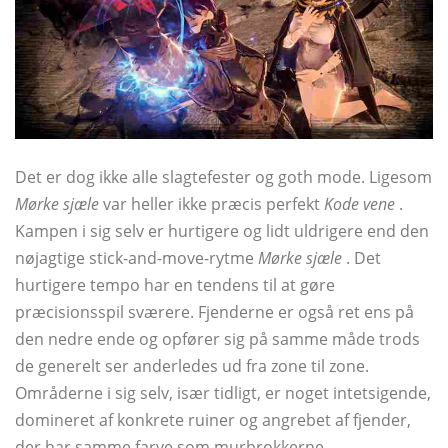
Det er dog ikke alle slagtefester og goth mode. Ligesom
Mørke sjæle
var heller ikke præcis perfekt
Kode vene
.
Kampen i sig selv er hurtigere og lidt uldrigere end den
nøjagtige stick-and-move-rytme
Mørke sjæle
. Det
hurtigere tempo har en tendens til at gøre
præcisionsspil sværere. Fjenderne er også ret ens på
den nedre ende og opfører sig på samme måde trods
de generelt ser anderledes ud fra zone til zone.
Områderne i sig selv, især tidligt, er noget intetsigende,
domineret af konkrete ruiner og angrebet af fjender,
der har samme farve som murbrokkerne.