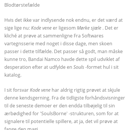
Blodtørstefælde
Hvis det ikke var indlysende nok endnu, er det værd at
sige lige nu:
Kode vene
er ligesom
Mørke sjæle
. Det er
kliché at prøve at sammenligne Fra Softwares
vartegnsserie med noget i disse dage, men skoen
passer i dette tilfælde. Det passer så godt, man måske
kunne tro, Bandai Namco havde dette spil udviklet af
desperation efter at udfylde en
Souls
-formet hul i sit
katalog.
I sit forsvar
Kode vene
har aldrig rigtig prøvet at skjule
denne kendsgerning. Fra de tidligste forhåndsvisninger
til de seneste demoer er den endda tilbøjelig til sin
ærbødighed for 'SoulsBorne' -strukturen, som for at
signalere til potentielle spillere, at ja, det vil prøve at
fange den magi.