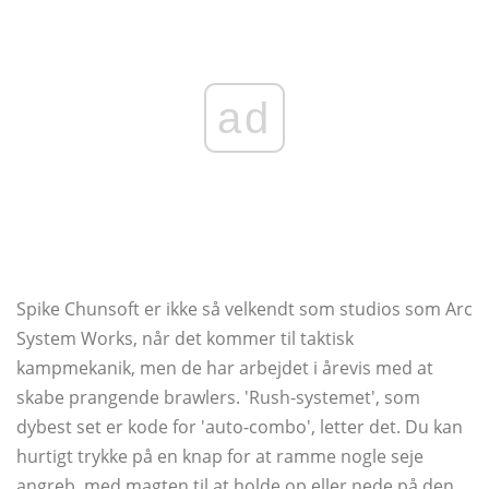
ad
Spike Chunsoft er ikke så velkendt som studios som Arc
System Works, når det kommer til taktisk
kampmekanik, men de har arbejdet i årevis med at
skabe prangende brawlers. 'Rush-systemet', som
dybest set er kode for 'auto-combo', letter det. Du kan
hurtigt trykke på en knap for at ramme nogle seje
angreb, med magten til at holde op eller nede på den