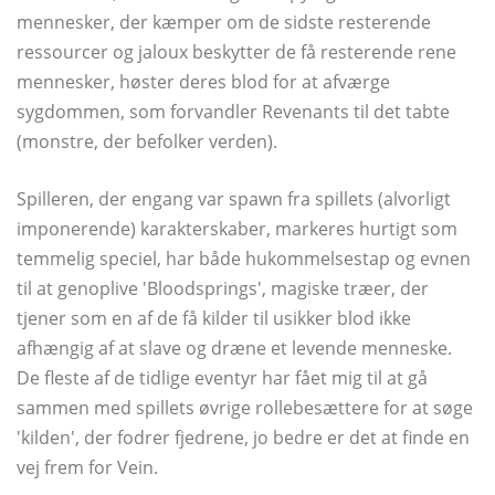
mennesker, der kæmper om de sidste resterende
ressourcer og jaloux beskytter de få resterende rene
mennesker, høster deres blod for at afværge
sygdommen, som forvandler Revenants til det tabte
(monstre, der befolker verden).
Spilleren, der engang var spawn fra spillets (alvorligt
imponerende) karakterskaber, markeres hurtigt som
temmelig speciel, har både hukommelsestap og evnen
til at genoplive 'Bloodsprings', magiske træer, der
tjener som en af ​​de få kilder til usikker blod ikke
afhængig af at slave og dræne et levende menneske.
De fleste af de tidlige eventyr har fået mig til at gå
sammen med spillets øvrige rollebesættere for at søge
'kilden', der fodrer fjedrene, jo bedre er det at finde en
vej frem for Vein.