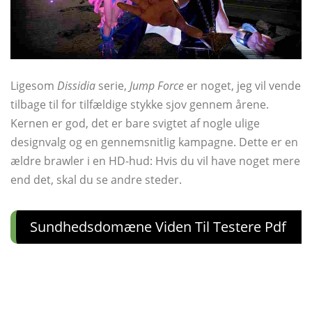
Ligesom
Dissidia
serie,
Jump Force
er noget, jeg vil vende
tilbage til for tilfældige stykke sjov gennem årene.
Kernen er god, det er bare svigtet af nogle ulige
designvalg og en gennemsnitlig kampagne. Dette er en
ældre brawler i en HD-hud: Hvis du vil have noget mere
end det, skal du se andre steder.
Sundhedsdomæne Viden Til Testere Pdf