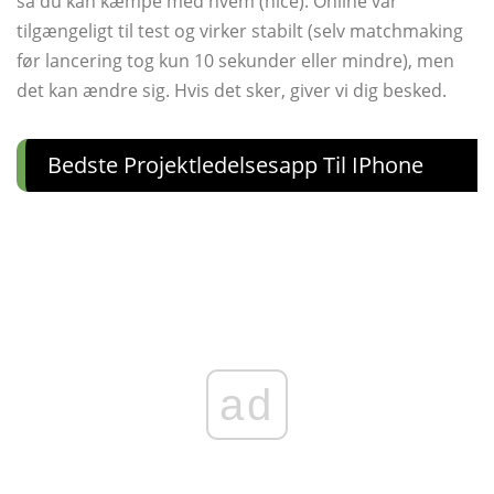
så du kan kæmpe med hvem (nice). Online var
tilgængeligt til test og virker stabilt (selv matchmaking
før lancering tog kun 10 sekunder eller mindre), men
det kan ændre sig. Hvis det sker, giver vi dig besked.
Bedste Projektledelsesapp Til IPhone
ad