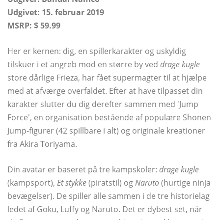
Udgivet: 15. februar 2019
MSRP: $ 59.99
Her er kernen: dig, en spillerkarakter og uskyldig
tilskuer i et angreb mod en større by ved
drage kugle
store dårlige Frieza, har fået supermagter til at hjælpe
med at afværge overfaldet. Efter at have tilpasset din
karakter slutter du dig derefter sammen med 'Jump
Force', en organisation bestående af populære Shonen
Jump-figurer (42 spillbare i alt) og originale kreationer
fra Akira Toriyama.
Din avatar er baseret på tre kampskoler:
drage kugle
(kampsport),
Et stykke
(piratstil) og
Naruto
(hurtige ninja
bevægelser). De spiller alle sammen i de tre historielag
ledet af Goku, Luffy og Naruto. Det er dybest set, når