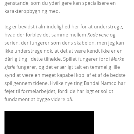
genstande, som du yderligere kan specialisere en
karakteropbygning med.
Jeg er bevidst i almindelighed her for at understrege,
hvad der forblev det samme mellem
Kode vene
og
serien, der fungerer som dens skabelon, men jeg kan
ikke understrege nok, at det at være kendt ikke er en
dårlig ting i dette tilfælde. Spillet fungerer fordi
Mørke
sjæle
fungerer, og det er ærligt talt en temmelig lille
synd at være en meget kapabel kopi af et af de bedste
spil gennem tidene. Hvilke nye ting Bandai Namco har
føjet til formelarbejdet, fordi de har lagt et solidt
fundament at bygge videre på.