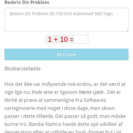
Beskriv Dit Problem
Få Et Svar
Blodtørstefælde
Hvis det ikke var indlysende nok endnu, er det værd at
sige lige nu:
Kode vene
er ligesom
Mørke sjæle
. Det er
kliché at prøve at sammenligne Fra Softwares
vartegnsserie med noget i disse dage, men skoen
passer i dette tilfælde. Det passer så godt, man måske
kunne tro, Bandai Namco havde dette spil udviklet af
desperation efter at udfylde en
Souls
-formet hul i sit