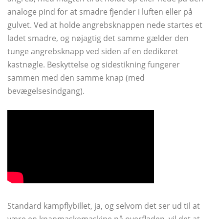
analoge pind for at smadre fjender i luften eller på
gulvet. Ved at holde angrebsknappen nede startes et
ladet smadre, og nøjagtig det samme gælder den
tunge angrebsknapp ved siden af ​​en dedikeret
kastnøgle. Beskyttelse og sidestikning fungerer
sammen med den samme knap (med
bevægelsesindgang).
Standard kampflybillet, ja, og selvom det ser ud til at