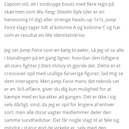
Capcom
stil, alt i sindssyge bouts med flere tegn på
skærmen som
Wu-Tang: Shaolin Style
(der er en
henvisning til dig) eller strenge heads-up 1v1s.
Jump
Force
slags tager lidt af kolonne A og kolonne C og har
som et resultat en lille identitetskrise.
Jeg ser
Jump Force
som en kølig brawler, så jeg vil se alle
i blandingen på en gang ligner, hvordan den tidligere
all-stars fighter
J-Stars Victory Vs
gjorde det. Dette er et
crossover-spil med utallige farverige figurer; lad mig se
dem interagere. Men
Jump Force
mens det teknisk set
er en 3v3-affære, giver du dig kun mulighed for at
kæmpe med en karakter ad gangen. Det er ikke i sig
selv dårligt, sind, da jeg er spil for krigere af enhver
sort, men alle disse vagter medlemmer deler den
samme sundhedsbar. Det får nogle slagl til at føle sig
mindre i statur end de virkelig er, selv med den