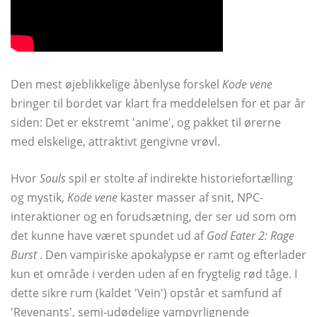
Den mest øjeblikkelige åbenlyse forskel
Kode vene
bringer til bordet var klart fra meddelelsen for et par år
siden: Det er ekstremt 'anime', og pakket til ørerne
med elskelige, attraktivt gengivne vrøvl.
Hvor
Souls
spil er stolte af indirekte historiefortælling
og mystik,
Kode vene
kaster masser af snit, NPC-
interaktioner og en forudsætning, der ser ud som om
det kunne have været spundet ud af
God Eater 2: Rage
Burst
. Den vampiriske apokalypse er ramt og efterlader
kun et område i verden uden af ​​en frygtelig rød tåge. I
dette sikre rum (kaldet 'Vein') opstår et samfund af
'Revenants', semi-udødelige vampyrlignende