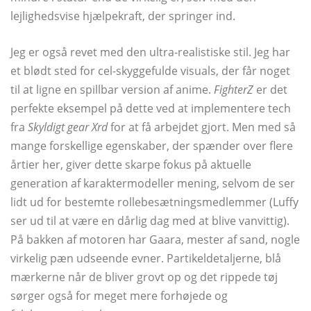
lejlighedsvise hjælpekraft, der springer ind.
Jeg er også revet med den ultra-realistiske stil. Jeg har
et blødt sted for cel-skyggefulde visuals, der får noget
til at ligne en spillbar version af anime.
FighterZ
er det
perfekte eksempel på dette ved at implementere tech
fra
Skyldigt gear Xrd
for at få arbejdet gjort. Men med så
mange forskellige egenskaber, der spænder over flere
årtier her, giver dette skarpe fokus på aktuelle
generation af karaktermodeller mening, selvom de ser
lidt ud for bestemte rollebesætningsmedlemmer (Luffy
ser ud til at være en dårlig dag med at blive vanvittig).
På bakken af ​​motoren har Gaara, mester af sand, nogle
virkelig pæn udseende evner. Partikeldetaljerne, blå
mærkerne når de bliver grovt op og det rippede tøj
sørger også for meget mere forhøjede og