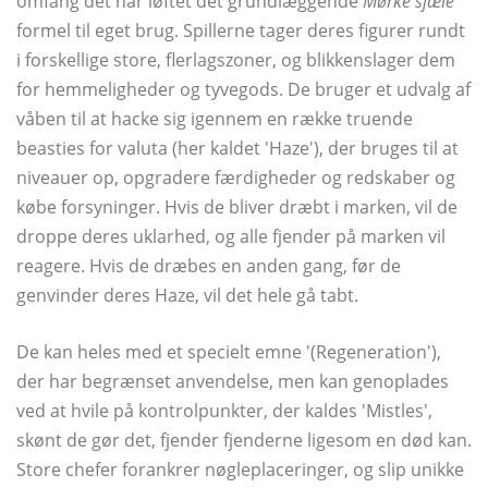
omfang det har løftet det grundlæggende
Mørke sjæle
formel til eget brug. Spillerne tager deres figurer rundt
i forskellige store, flerlagszoner, og blikkenslager dem
for hemmeligheder og tyvegods. De bruger et udvalg af
våben til at hacke sig igennem en række truende
beasties for valuta (her kaldet 'Haze'), der bruges til at
niveauer op, opgradere færdigheder og redskaber og
købe forsyninger. Hvis de bliver dræbt i marken, vil de
droppe deres uklarhed, og alle fjender på marken vil
reagere. Hvis de dræbes en anden gang, før de
genvinder deres Haze, vil det hele gå tabt.
De kan heles med et specielt emne '(Regeneration'),
der har begrænset anvendelse, men kan genoplades
ved at hvile på kontrolpunkter, der kaldes 'Mistles',
skønt de gør det, fjender fjenderne ligesom en død kan.
Store chefer forankrer nøgleplaceringer, og slip unikke