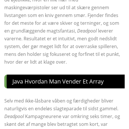
maskingeværpistoler ser ud til at skære gennem
livstangen som en kniv gennem smør. Fjender findes
for det meste for at være skiver og terninger, og som
en grundlæggende magtsfantasi,
Deadpool
leverer
varerne. Resultatet er et intuitivt, men godt nedslidt
system, der gør meget lidt for at overraske spilleren,
mens den holder sig fokuseret og forfinet til et punkt,
hvor der er lidt at klage over.
Java Hvordan Man Vender Et Array
Selv med ikke-låsbare våben og færdigheder bliver
naturligvis en endeløs slagteparade til sidst gammel.
Deadpool
Kampagneurene var omkring seks timer, og
skønt det af mange blev betragtet som kort, var