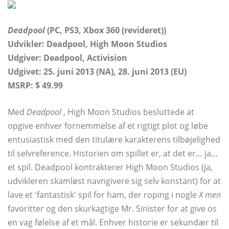
Deadpool
(PC, PS3, Xbox 360 (revideret))
Udvikler: Deadpool, High Moon Studios
Udgiver: Deadpool, Activision
Udgivet: 25. juni 2013 (NA), 28. juni 2013 (EU)
MSRP: $ 49.99
Med
Deadpool
, High Moon Studios besluttede at
opgive enhver fornemmelse af et rigtigt plot og løbe
entusiastisk med den titulære karakterens tilbøjelighed
til selvreference. Historien om spillet er, at det er… ja…
et spil. Deadpool kontrakterer High Moon Studios (ja,
udvikleren skamløst navngivere sig selv konstant) for at
lave et 'fantastisk' spil for ham, der roping i nogle
X men
favoritter og den skurkagtige Mr. Sinister for at give os
en vag følelse af et mål. Enhver historie er sekundær til