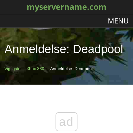
myservername.com
MENU
Anmeldelse: Deadpool
Vigtigste
Xbox 360
Anmeldelse: Deadpool
ad