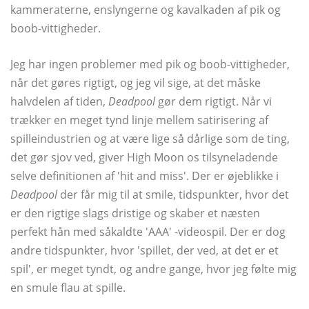
kammeraterne, enslyngerne og kavalkaden af ​​pik og
boob-vittigheder.
Jeg har ingen problemer med pik og boob-vittigheder,
når det gøres rigtigt, og jeg vil sige, at det måske
halvdelen af ​​tiden,
Deadpool
gør dem rigtigt. Når vi
trækker en meget tynd linje mellem satirisering af
spilleindustrien og at være lige så dårlige som de ting,
det gør sjov ved, giver High Moon os tilsyneladende
selve definitionen af ​​'hit and miss'. Der er øjeblikke i
Deadpool
der får mig til at smile, tidspunkter, hvor det
er den rigtige slags dristige og skaber et næsten
perfekt hån med såkaldte 'AAA' -videospil. Der er dog
andre tidspunkter, hvor 'spillet, der ved, at det er et
spil', er meget tyndt, og andre gange, hvor jeg følte mig
en smule flau at spille.