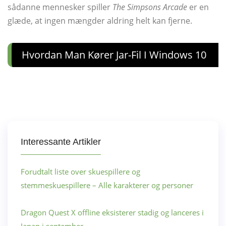
sådanne mennesker spiller
The Simpsons Arcade
er en
glæde, at ingen mængder aldring helt kan fjerne.
Hvordan Man Kører Jar-Fil I Windows 10
Interessante Artikler
Forudtalt liste over skuespillere og
stemmeskuespillere – Alle karakterer og personer
Dragon Quest X offline eksisterer stadig og lanceres i