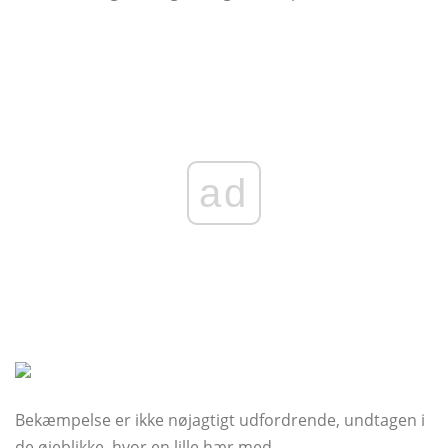
ad
Bekæmpelse er ikke nøjagtigt udfordrende, undtagen i
de øjeblikke, hvor en lille hær med