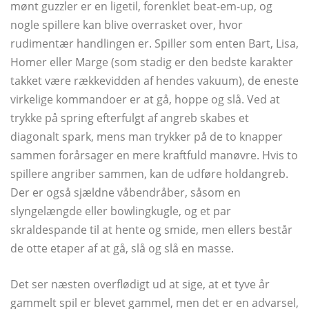
mønt guzzler er en ligetil, forenklet beat-em-up, og
nogle spillere kan blive overrasket over, hvor
rudimentær handlingen er. Spiller som enten Bart, Lisa,
Homer eller Marge (som stadig er den bedste karakter
takket være rækkevidden af ​​hendes vakuum), de eneste
virkelige kommandoer er at gå, hoppe og slå. Ved at
trykke på spring efterfulgt af angreb skabes et
diagonalt spark, mens man trykker på de to knapper
sammen forårsager en mere kraftfuld manøvre. Hvis to
spillere angriber sammen, kan de udføre holdangreb.
Der er også sjældne våbendråber, såsom en
slyngelængde eller bowlingkugle, og et par
skraldespande til at hente og smide, men ellers består
de otte etaper af at gå, slå og slå en masse.
Det ser næsten overflødigt ud at sige, at et tyve år
gammelt spil er blevet gammel, men det er en advarsel,