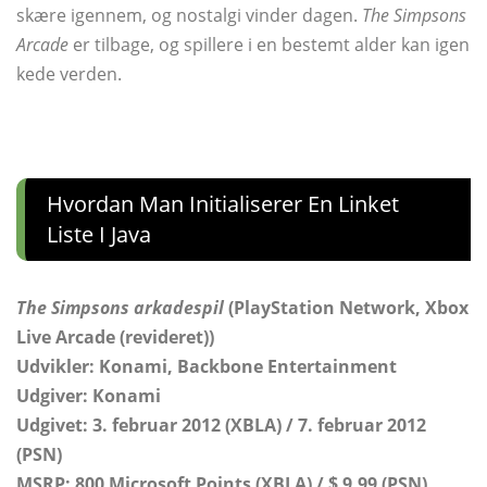
skære igennem, og nostalgi vinder dagen.
The Simpsons
Arcade
er tilbage, og spillere i en bestemt alder kan igen
kede verden.
Hvordan Man Initialiserer En Linket
Liste I Java
The Simpsons arkadespil
(PlayStation Network, Xbox
Live Arcade (revideret))
Udvikler: Konami, Backbone Entertainment
Udgiver: Konami
Udgivet: 3. februar 2012 (XBLA) / 7. februar 2012
(PSN)
MSRP: 800 Microsoft Points (XBLA) / $ 9.99 (PSN)