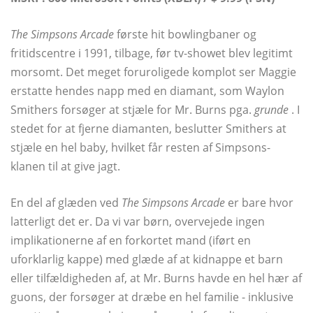
The Simpsons Arcade
første hit bowlingbaner og
fritidscentre i 1991, tilbage, før tv-showet blev legitimt
morsomt. Det meget foruroligede komplot ser Maggie
erstatte hendes napp med en diamant, som Waylon
Smithers forsøger at stjæle for Mr. Burns pga.
grunde
. I
stedet for at fjerne diamanten, beslutter Smithers at
stjæle en hel baby, hvilket får resten af ​​Simpsons-
klanen til at give jagt.
En del af glæden ved
The Simpsons Arcade
er bare hvor
latterligt det er. Da vi var børn, overvejede ingen
implikationerne af en forkortet mand (iført en
uforklarlig kappe) med glæde af at kidnappe et barn
eller tilfældigheden af, at Mr. Burns havde en hel hær af
guons, der forsøger at dræbe en hel familie - inklusive