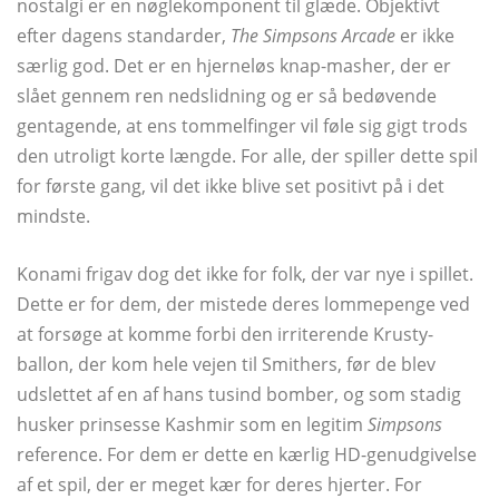
nostalgi er en nøglekomponent til glæde. Objektivt
efter dagens standarder,
The Simpsons Arcade
er ikke
særlig god. Det er en hjerneløs knap-masher, der er
slået gennem ren nedslidning og er så bedøvende
gentagende, at ens tommelfinger vil føle sig gigt trods
den utroligt korte længde. For alle, der spiller dette spil
for første gang, vil det ikke blive set positivt på i det
mindste.
Konami frigav dog det ikke for folk, der var nye i spillet.
Dette er for dem, der mistede deres lommepenge ved
at forsøge at komme forbi den irriterende Krusty-
ballon, der kom hele vejen til Smithers, før de blev
udslettet af en af ​​hans tusind bomber, og som stadig
husker prinsesse Kashmir som en legitim
Simpsons
reference. For dem er dette en kærlig HD-genudgivelse
af et spil, der er meget kær for deres hjerter. For