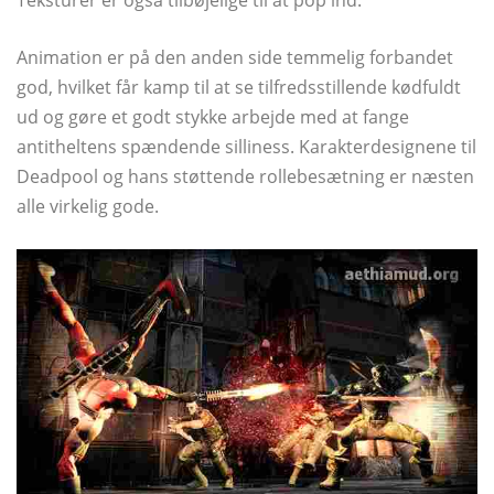
Teksturer er også tilbøjelige til at pop ind.
Animation er på den anden side temmelig forbandet
god, hvilket får kamp til at se tilfredsstillende kødfuldt
ud og gøre et godt stykke arbejde med at fange
antitheltens spændende silliness. Karakterdesignene til
Deadpool og hans støttende rollebesætning er næsten
alle virkelig gode.