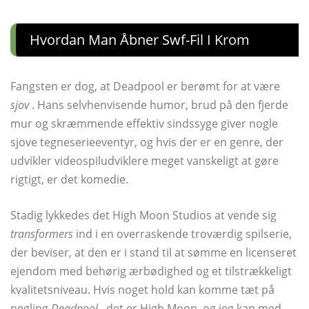
Hvordan Man Åbner Swf-Fil I Krom
Fangsten er dog, at Deadpool er berømt for at være
sjov
. Hans selvhenvisende humor, brud på den fjerde
mur og skræmmende effektiv sindssyge giver nogle
sjove tegneserieeventyr, og hvis der er en genre, der
udvikler videospiludviklere meget vanskeligt at gøre
rigtigt, er det komedie.
Stadig lykkedes det High Moon Studios at vende sig
transformers
ind i en overraskende troværdig spilserie,
der beviser, at den er i stand til at sømme en licenseret
ejendom med behørig ærbødighed og et tilstrækkeligt
kvalitetsniveau. Hvis noget hold kan komme tæt på
negling
Deadpool
, det er High Moon, og jeg kan med