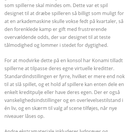
som spillerne skal mindes om. Dette var et spil
designet til at dræbe spilleren så billigt som muligt for
at en arkademaskine skulle vokse fedt på kvartaler, så
den forenklede kamp er gift med frustrerende
overvældende odds, der var designet til at teste
tålmodighed og lommer i stedet for dygtighed.
For at modvirke dette på en konsol har Konami tilladt
spillerne at tilpasse deres egne virtuelle kreditter.
Standardindstillingen er fyrre, hvilket er mere end nok
til at slå spillet, og et hold af spillere kan enten dele en
enkelt kreditpulje eller have deres egen. Der er også
vanskelighedsindstillinger og en overlevelsestilstand i
én liv, og en skærm til valg af scene tilføjes, når nye
niveauer låses op.
Andre ekstramateriale inkluderer lydprøver og