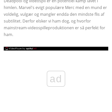
Deadpool og videospil er en potentiel kamp lavet i
himlen. Marvel's evigt populære Merc med en mund er
voldelig, vulgær og mangler endda den mindste flis af
subtilitet. Derfor elsker vi ham dog, og hvorfor
mainstream-videospilleproduktionen er så perfekt for
ham.
ad