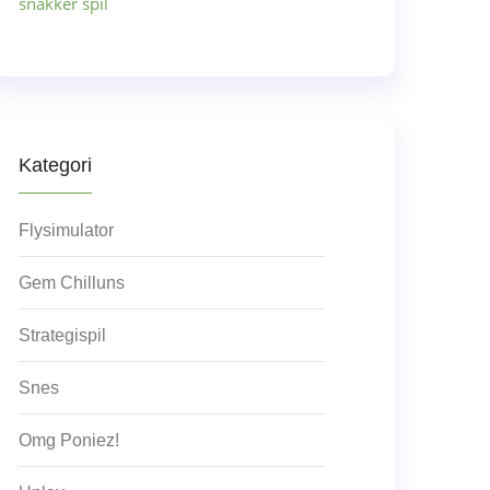
snakker spil
Kategori
Flysimulator
Gem Chilluns
Strategispil
Snes
Omg Poniez!