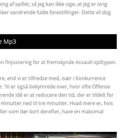
g af spillet, så jeg kan ikke sige, at jeg er ivrig
nker vandrende fulde forestillinger. Dette vil dog
e Mp3
 finjustering for at fremskynde Assault-spiltypen.
, end vi er tilfredse med, især i Konkurrence
. 'Vi er også bekymrede over, hvor ofte Offense
ende idé er at reducere den tid, der er tildelt for
e minutter ned til tre minutter. Hvad mere er, hvis
, eller som dør kort derefter, have en maksimal