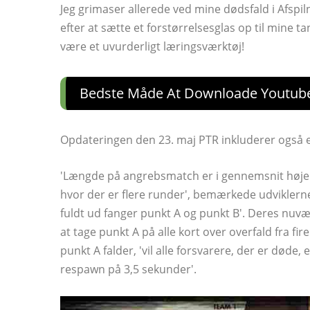
Jeg grimaser allerede ved mine dødsfald i Afspilnin
efter at sætte et forstørrelsesglas op til mine ta
være et uvurderligt læringsværktøj!
Bedste Måde At Downloade Youtub
Opdateringen den 23. maj PTR inkluderer også en
'Længde på angrebsmatch er i gennemsnit højere
hvor der er flere runder', bemærkede udviklerne
fuldt ud fanger punkt A og punkt B'. Deres nuvær
at tage punkt A på alle kort over overfald fra fir
punkt A falder, 'vil alle forsvarere, der er døde
respawn på 3,5 sekunder'.