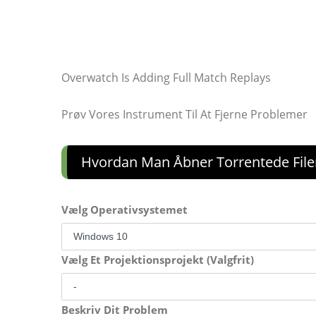
Overwatch Is Adding Full Match Replays
Prøv Vores Instrument Til At Fjerne Problemer
Hvordan Man Åbner Torrentede File
Vælg Operativsystemet
Vælg Et Projektionsprojekt (Valgfrit)
Beskriv Dit Problem