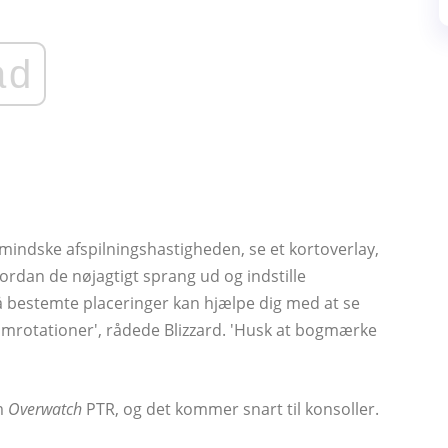
ad
ormindske afspilningshastigheden, se et kortoverlay,
hvordan de nøjagtigt sprang ud og indstille
 bestemte placeringer kan hjælpe dig med at se
eamrotationer', rådede Blizzard. 'Husk at bogmærke
m
Overwatch
PTR, og det kommer snart til konsoller.