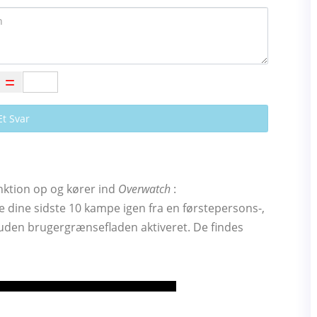
Et Svar
nktion op og kører ind
Overwatch
:
e dine sidste 10 kampe igen fra en førstepersons-,
 uden brugergrænsefladen aktiveret. De findes