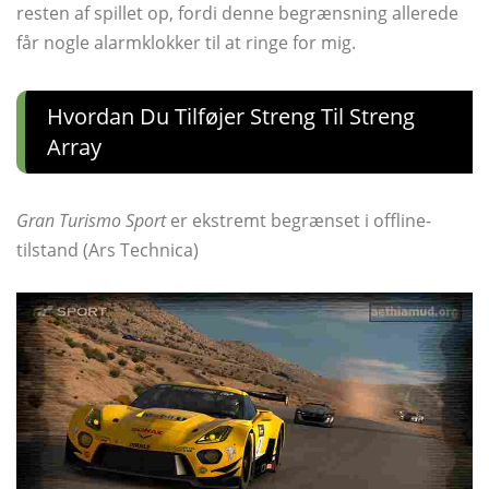
resten af ​​spillet op, fordi denne begrænsning allerede
får nogle alarmklokker til at ringe for mig.
Hvordan Du Tilføjer Streng Til Streng
Array
Gran Turismo Sport
er ekstremt begrænset i offline-
tilstand (Ars Technica)