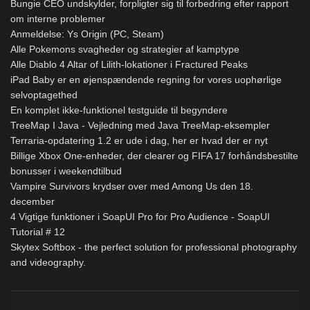
Bungie CEO undskylder, forpligter sig til forbedring efter rapport
om interne problemer
Anmeldelse: Ys Origin (PC, Steam)
Alle Pokemons svagheder og strategier af kamptype
Alle Diablo 4 Altar of Lilith-lokationer i Fractured Peaks
iPad Baby er en øjenspændende regning for vores uophørlige
selvoptagethed
En komplet ikke-funktionel testguide til begyndere
TreeMap I Java - Vejledning med Java TreeMap-eksempler
Terraria-opdatering 1.2 er ude i dag, her er hvad der er nyt
Billige Xbox One-enheder, der clearer og FIFA 17 forhåndsbestilte
bonusser i weekendtilbud
Vampire Survivors krydser over med Among Us den 18.
december
4 Vigtige funktioner i SoapUI Pro for Pro Audience - SoapUI
Tutorial # 12
Skytex Softbox - the perfect solution for professional photography
and videography.