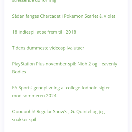
stressende ud for mig
Sådan fanges Charcadet i Pokemon Scarlet & Violet
18 indiespil at se frem til i 2018
Tidens dummeste videospilvalutaer
PlayStation Plus november-spil: Nioh 2 og Heavenly
Bodies
EA Sports’ genoplivning af college-fodbold sigter
mod sommeren 2024
Oooooohh! Regular Show's J.G. Quintel og jeg
snakker spil