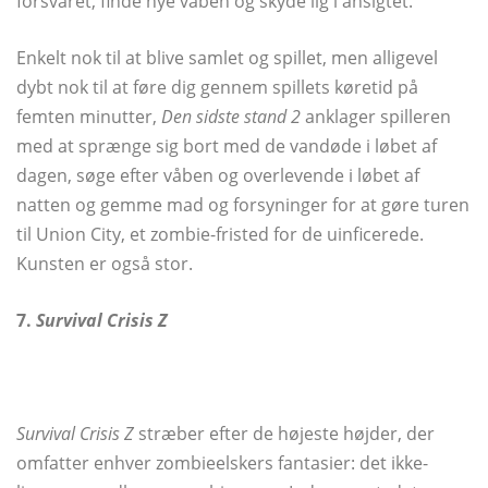
forsvaret, finde nye våben og skyde lig i ansigtet.
Enkelt nok til at blive samlet og spillet, men alligevel
dybt nok til at føre dig gennem spillets køretid på
femten minutter,
Den sidste stand 2
anklager spilleren
med at sprænge sig bort med de vandøde i løbet af
dagen, søge efter våben og overlevende i løbet af
natten og gemme mad og forsyninger for at gøre turen
til Union City, et zombie-fristed for de uinficerede.
Kunsten er også stor.
7.
Survival Crisis Z
Survival Crisis Z
stræber efter de højeste højder, der
omfatter enhver zombieelskers fantasier: det ikke-