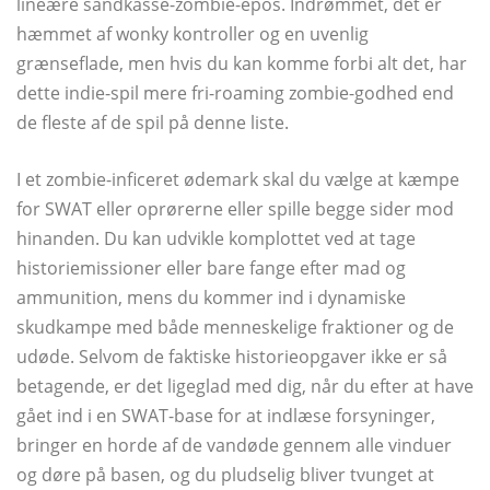
lineære sandkasse-zombie-epos. Indrømmet, det er
hæmmet af wonky kontroller og en uvenlig
grænseflade, men hvis du kan komme forbi alt det, har
dette indie-spil mere fri-roaming zombie-godhed end
de fleste af de spil på denne liste.
I et zombie-inficeret ødemark skal du vælge at kæmpe
for SWAT eller oprørerne eller spille begge sider mod
hinanden. Du kan udvikle komplottet ved at tage
historiemissioner eller bare fange efter mad og
ammunition, mens du kommer ind i dynamiske
skudkampe med både menneskelige fraktioner og de
udøde. Selvom de faktiske historieopgaver ikke er så
betagende, er det ligeglad med dig, når du efter at have
gået ind i en SWAT-base for at indlæse forsyninger,
bringer en horde af de vandøde gennem alle vinduer
og døre på basen, og du pludselig bliver tvunget at