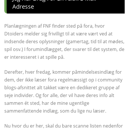
Adresse
Planlægningen af ​​FNF finder sted på fora, hvor
Dtoiders melder sig frivilligt til at være vært ved at
indsende deres oplysninger (gamertag, tid til at mødes,
spil osv.) I forumindlægget, der svarer til det system, de
er interesseret i at spille på.
Derefter, hver fredag, kommer påmindelsesindlæg for
dem, der ikke læser fora regelmæssigt op i community
blogs-afsnittet alt takket være en dedikeret gruppe af
seje individer. Og for alle, der vil have deres info alt
sammen ét sted, har de mine ugentlige
sammenfattende indlæg, som du lige nu læser.
Nu hvor du er her, skal du bare scanne listen nedenfor