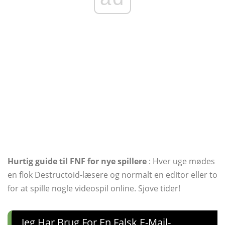
Hurtig guide til FNF for nye spillere
: Hver uge mødes
en flok Destructoid-læsere og normalt en editor eller to
for at spille nogle videospil online. Sjove tider!
Jeg Har Brug For En Falsk E-Mail-