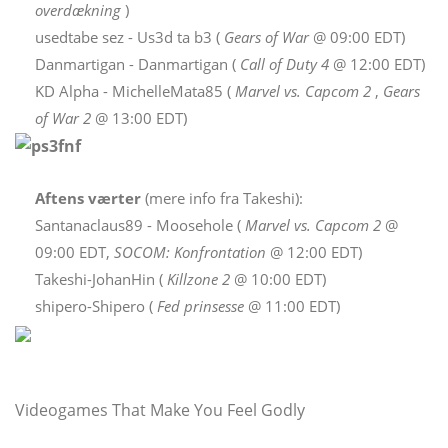
overdækning
)
usedtabe sez - Us3d ta b3 (
Gears of War
@ 09:00 EDT)
Danmartigan - Danmartigan (
Call of Duty 4
@ 12:00 EDT)
KD Alpha - MichelleMata85 (
Marvel vs. Capcom 2
,
Gears
of War 2
@ 13:00 EDT)
Aftens værter
(mere info fra Takeshi):
Santanaclaus89 - Moosehole (
Marvel vs. Capcom 2
@
09:00 EDT,
SOCOM: Konfrontation
@ 12:00 EDT)
Takeshi-JohanHin (
Killzone 2
@ 10:00 EDT)
shipero-Shipero (
Fed prinsesse
@ 11:00 EDT)
Videogames That Make You Feel Godly