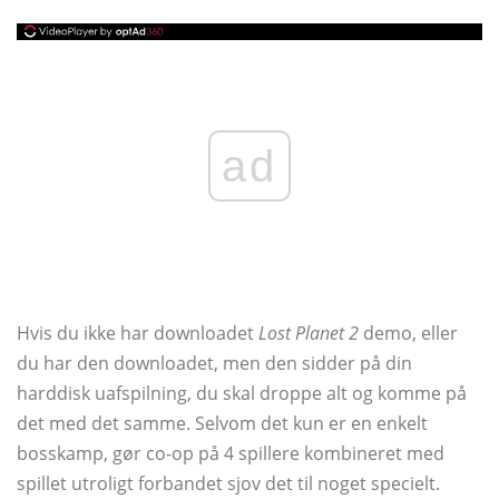
ad
Hvis du ikke har downloadet
Lost Planet 2
demo, eller
du har den downloadet, men den sidder på din
harddisk uafspilning, du skal droppe alt og komme på
det med det samme. Selvom det kun er en enkelt
bosskamp, ​​gør co-op på 4 spillere kombineret med
spillet utroligt forbandet sjov det til noget specielt.