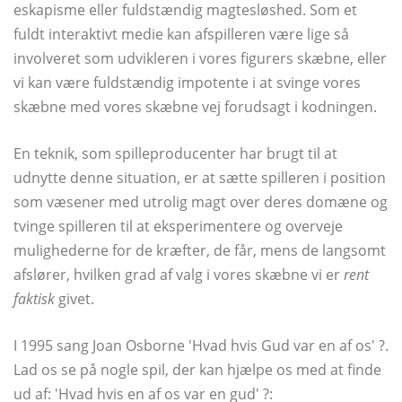
eskapisme eller fuldstændig magtesløshed. Som et
fuldt interaktivt medie kan afspilleren være lige så
involveret som udvikleren i vores figurers skæbne, eller
vi kan være fuldstændig impotente i at svinge vores
skæbne med vores skæbne vej forudsagt i kodningen.
En teknik, som spilleproducenter har brugt til at
udnytte denne situation, er at sætte spilleren i position
som væsener med utrolig magt over deres domæne og
tvinge spilleren til at eksperimentere og overveje
mulighederne for de kræfter, de får, mens de langsomt
afslører, hvilken grad af valg i vores skæbne vi er
rent
faktisk
givet.
I 1995 sang Joan Osborne 'Hvad hvis Gud var en af ​​os' ?.
Lad os se på nogle spil, der kan hjælpe os med at finde
ud af: 'Hvad hvis en af ​​os var en gud' ?: