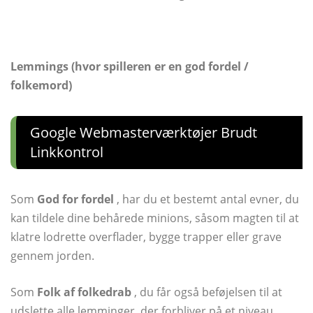
Lemmings (hvor spilleren er en god fordel /
folkemord)
Google Webmasterværktøjer Brudt
Linkkontrol
Som
God for fordel
, har du et bestemt antal evner, du
kan tildele dine behårede minions, såsom magten til at
klatre lodrette overflader, bygge trapper eller grave
gennem jorden.
Som
Folk af folkedrab
, du får også beføjelsen til at
udslette alle lemminger, der forbliver på et niveau.