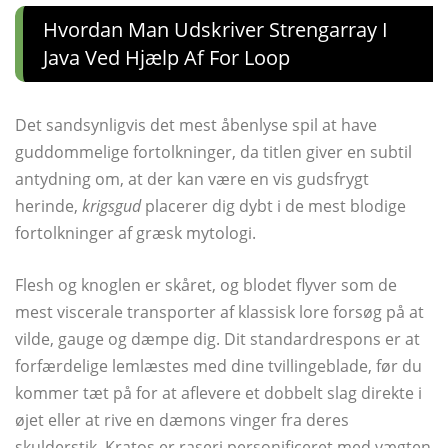
Hvordan Man Udskriver Strengarray I
Java Ved Hjælp Af For Loop
Det sandsynligvis det mest åbenlyse spil at have
guddommelige fortolkninger, da titlen giver en subtil
antydning om, at der kan være en vis gudsfrygt
herinde,
krigsgud
placerer dig dybt i de mest blodige
fortolkninger af græsk mytologi.
Flesh og knoglen er skåret, og blodet flyver som de
mest viscerale transporter af klassisk lore forsøg på at
vilde, gauge og dæmpe dig. Dit standardrespons er at
forfærdelige lemlæstes med dine tvillingeblade, før du
kommer tæt på for at aflevere et dobbelt slag direkte i
øjet eller at rive en dæmons vinger fra deres
skulderstik. Kratos er raseri personificeret med vægten