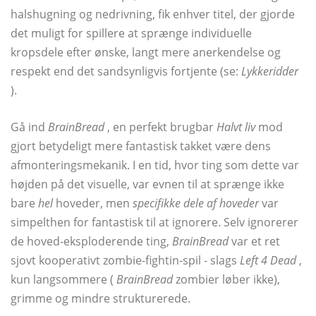
halshugning og nedrivning, fik enhver titel, der gjorde
det muligt for spillere at sprænge individuelle
kropsdele efter ønske, langt mere anerkendelse og
respekt end det sandsynligvis fortjente (se:
Lykkeridder
).
Gå ind
BrainBread
, en perfekt brugbar
Halvt liv
mod
gjort betydeligt mere fantastisk takket være dens
afmonteringsmekanik. I en tid, hvor ting som dette var
højden på det visuelle, var evnen til at sprænge ikke
bare
hel
hoveder, men
specifikke dele af hoveder
var
simpelthen for fantastisk til at ignorere. Selv ignorerer
de hoved-eksploderende ting,
BrainBread
var et ret
sjovt kooperativt zombie-fightin-spil - slags
Left 4 Dead
,
kun langsommere (
BrainBread
zombier løber ikke),
grimme og mindre strukturerede.