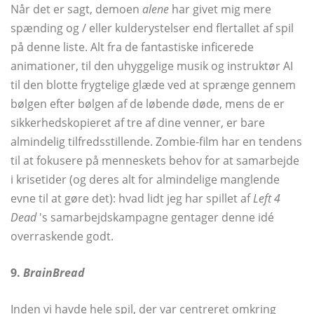
Når det er sagt, demoen
alene
har givet mig mere
spænding og / eller kulderystelser end flertallet af spil
på denne liste. Alt fra de fantastiske inficerede
animationer, til den uhyggelige musik og instruktør AI
til den blotte frygtelige glæde ved at sprænge gennem
bølgen efter bølgen af ​​de løbende døde, mens de er
sikkerhedskopieret af tre af dine venner, er bare
almindelig tilfredsstillende. Zombie-film har en tendens
til at fokusere på menneskets behov for at samarbejde
i krisetider (og deres alt for almindelige manglende
evne til at gøre det): hvad lidt jeg har spillet af
Left 4
Dead
's samarbejdskampagne gentager denne idé
overraskende godt.
9.
BrainBread
Inden vi havde hele spil, der var centreret omkring