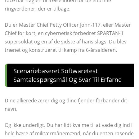
race har nøglen til frelse inden for de enorme
ringverdener, der er tilbage.
Du er Master Chief Petty Officer John-117, eller Master
Chief for kort, en cybernetisk forbedret SPARTAN-II
supersoldat og en af ​​de sidste af hans slags. Du blev
trænet og konstrueret til kamp fra 6-årsalderen.
Scenariebaseret Softwaretest
Samtalespørgsmål Og Svar Til Erfarne
Dine allierede ærer dig og dine fjender forbander dit
navn.
Og ikke underligt. Du har lidt kvalme til at vade dig ind i
hele hære af militærmånemænd, når du enten rasende