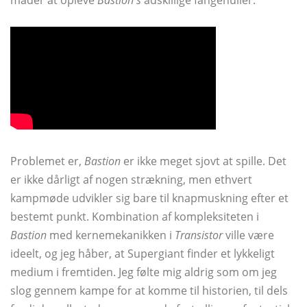
Problemet er,
Bastion
er ikke meget sjovt at spille. Det
er ikke dårligt af nogen strækning, men ethvert
kampmøde udvikler sig bare til knapmuskning efter et
bestemt punkt. Kombination af kompleksiteten i
Bastion
med kernemekanikken i
Transistor
ville være
ideelt, og jeg håber, at Supergiant finder et lykkeligt
medium i fremtiden. Jeg følte mig aldrig som om jeg
slog gennem kampe for at komme til historien, til dels