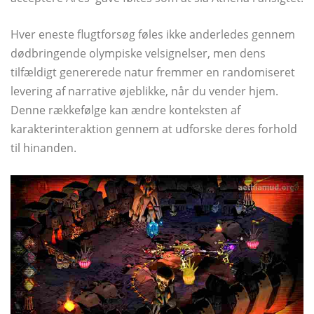
Hver eneste flugtforsøg føles ikke anderledes gennem
dødbringende olympiske velsignelser, men dens
tilfældigt genererede natur fremmer en randomiseret
levering af narrative øjeblikke, når du vender hjem.
Denne rækkefølge kan ændre konteksten af ​​
karakterinteraktion gennem at udforske deres forhold
til hinanden.