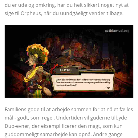
du er ude og omkring, har du helt sikkert noget nyt at
sige til Orpheus, når du uundgåeligt vender tilbage.
Familiens gode til at arbejde sammen for at nå et fælles
mål - godt, som regel. Undertiden vil guderne tilbyde
Duo-evner, der eksemplificerer den magt, som kun
guddommeligt samarbejde kan opnå. Andre gange