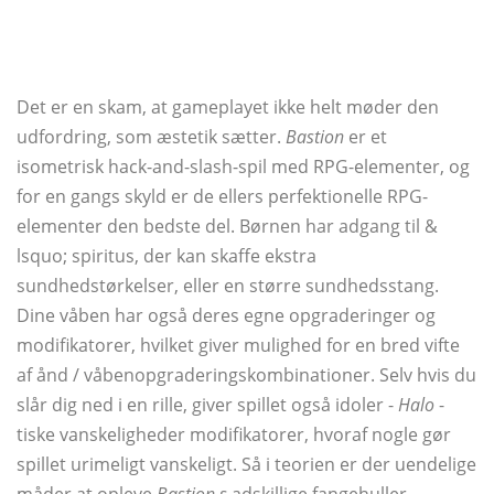
Det er en skam, at gameplayet ikke helt møder den
udfordring, som æstetik sætter.
Bastion
er et
isometrisk hack-and-slash-spil med RPG-elementer, og
for en gangs skyld er de ellers perfektionelle RPG-
elementer den bedste del. Børnen har adgang til &
lsquo; spiritus, der kan skaffe ekstra
sundhedstørkelser, eller en større sundhedsstang.
Dine våben har også deres egne opgraderinger og
modifikatorer, hvilket giver mulighed for en bred vifte
af ånd / våbenopgraderingskombinationer. Selv hvis du
slår dig ned i en rille, giver spillet også idoler -
Halo
-
tiske vanskeligheder modifikatorer, hvoraf nogle gør
spillet urimeligt vanskeligt. Så i teorien er der uendelige
måder at opleve
Bastion s
adskillige fangehuller.