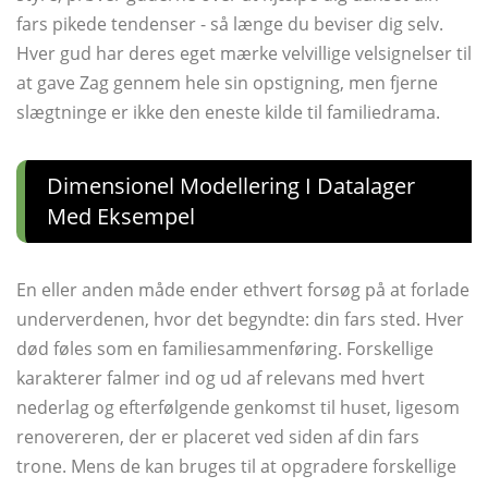
fars pikede tendenser - så længe du beviser dig selv.
Hver gud har deres eget mærke velvillige velsignelser til
at gave Zag gennem hele sin opstigning, men fjerne
slægtninge er ikke den eneste kilde til familiedrama.
Dimensionel Modellering I Datalager
Med Eksempel
En eller anden måde ender ethvert forsøg på at forlade
underverdenen, hvor det begyndte: din fars sted. Hver
død føles som en familiesammenføring. Forskellige
karakterer falmer ind og ud af relevans med hvert
nederlag og efterfølgende genkomst til huset, ligesom
renovereren, der er placeret ved siden af ​​din fars
trone. Mens de kan bruges til at opgradere forskellige