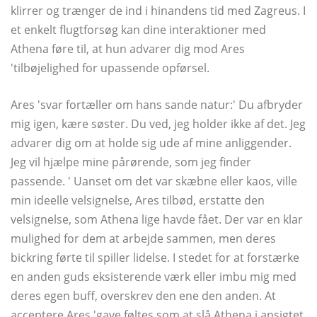
klirrer og trænger de ind i hinandens tid med Zagreus. I
et enkelt flugtforsøg kan dine interaktioner med
Athena føre til, at hun advarer dig mod Ares
'tilbøjelighed for upassende opførsel.
Ares 'svar fortæller om hans sande natur:' Du afbryder
mig igen, kære søster. Du ved, jeg holder ikke af det. Jeg
advarer dig om at holde sig ude af mine anliggender.
Jeg vil hjælpe mine pårørende, som jeg finder
passende. ' Uanset om det var skæbne eller kaos, ville
min ideelle velsignelse, Ares tilbød, erstatte den
velsignelse, som Athena lige havde fået. Der var en klar
mulighed for dem at arbejde sammen, men deres
bickring førte til spiller lidelse. I stedet for at forstærke
en anden guds eksisterende værk eller imbu mig med
deres egen buff, overskrev den ene den anden. At
acceptere Ares 'gave føltes som at slå Athena i ansigtet.