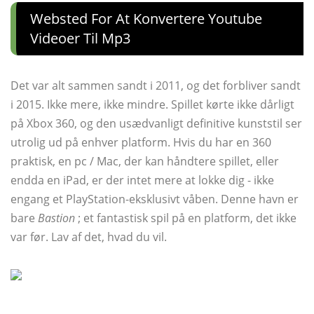
Websted For At Konvertere Youtube
Videoer Til Mp3
Det var alt sammen sandt i 2011, og det forbliver sandt
i 2015. Ikke mere, ikke mindre. Spillet kørte ikke dårligt
på Xbox 360, og den usædvanligt definitive kunststil ser
utrolig ud på enhver platform. Hvis du har en 360
praktisk, en pc / Mac, der kan håndtere spillet, eller
endda en iPad, er der intet mere at lokke dig - ikke
engang et PlayStation-eksklusivt våben. Denne havn er
bare
Bastion
; et fantastisk spil på en platform, det ikke
var før. Lav af det, hvad du vil.