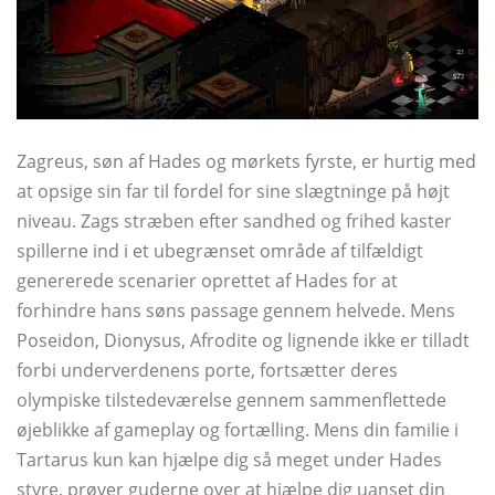
Zagreus, søn af Hades og mørkets fyrste, er hurtig med
at opsige sin far til fordel for sine slægtninge på højt
niveau. Zags stræben efter sandhed og frihed kaster
spillerne ind i et ubegrænset område af tilfældigt
genererede scenarier oprettet af Hades for at
forhindre hans søns passage gennem helvede. Mens
Poseidon, Dionysus, Afrodite og lignende ikke er tilladt
forbi underverdenens porte, fortsætter deres
olympiske tilstedeværelse gennem sammenflettede
øjeblikke af gameplay og fortælling. Mens din familie i
Tartarus kun kan hjælpe dig så meget under Hades
styre, prøver guderne over at hjælpe dig uanset din