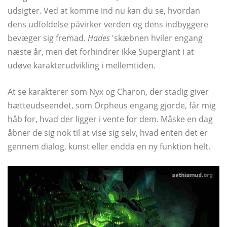
udsigter. Ved at komme ind nu kan du se, hvordan
dens udfoldelse påvirker verden og dens indbyggere
bevæger sig fremad.
Hades
'skæbnen hviler engang
næste år, men det forhindrer ikke Supergiant i at
udøve karakterudvikling i mellemtiden.
At se karakterer som Nyx og Charon, der stadig giver
hætteudseendet, som Orpheus engang gjorde, får mig
håb for, hvad der ligger i vente for dem. Måske en dag
åbner de sig nok til at vise sig selv, hvad enten det er
gennem dialog, kunst eller endda en ny funktion helt.