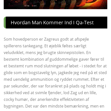
Hvordan Man Kommer Ind I Qa-Test
Som hovedperson er Zagreus godt at afspejle
spillerens tankegang. Et øjeblik føltes særligt
veludviklet, mens jeg brugte skinnepistolen. En
bestemt kombination af guddommelige gaver fører til
et bestemt rum mod slutningen af ​​løbet - i stedet for at
glide som en bogstavelig lyn, jagkede jeg ned på et sted
med uendelig ammunition og ryddet rummet. Efter et
par sekunder, der var forankret på plads og holdt mig i
sikkerhed ved at svimle fjender, lod Zag ud en lille,
cocky humør, der anerkendte effektiviteten af ​​
bygningen. Det var den mindste bemærkning, men en