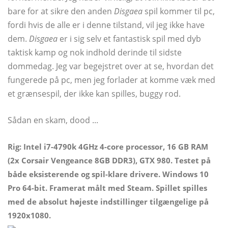
bare for at sikre den anden
Disgaea
spil kommer til pc,
fordi hvis de alle er i denne tilstand, vil jeg ikke have
dem.
Disgaea
er i sig selv et fantastisk spil med dyb
taktisk kamp og nok indhold derinde til sidste
dommedag. Jeg var begejstret over at se, hvordan det
fungerede på pc, men jeg forlader at komme væk med
et grænsespil, der ikke kan spilles, buggy rod.
Sådan en skam, dood ...
Rig: Intel i7-4790k 4GHz 4-core processor, 16 GB RAM
(2x Corsair Vengeance 8GB DDR3), GTX 980. Testet på
både eksisterende og spil-klare drivere. Windows 10
Pro 64-bit. Framerat målt med Steam. Spillet spilles
med de absolut højeste indstillinger tilgængelige på
1920x1080.