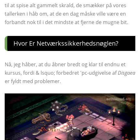
til at spise alt gammelt skrald, de smækker på vores
tallerken i håb om, at de en dag måske ville være en
forbandt nok til i det mindste at fjerne de mugne bit.
Hvor Er Netværkssikkerhedsnøglen?
Nå, jeg håber, at du åbner bredt og klar til endnu et
kursus, fordi & lsquo; forbedret 'pc-udgivelse af
Disgaea
er fyldt med problemer.