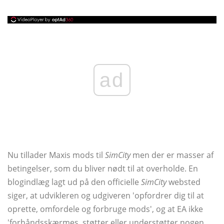
ad
Nu tillader Maxis mods til
SimCity
men der er masser af
betingelser, som du bliver nødt til at overholde. En
blogindlæg lagt ud på den officielle
SimCity
websted
siger, at udvikleren og udgiveren 'opfordrer dig til at
oprette, omfordele og forbruge mods', og at EA ikke
'forhåndsskærmes, støtter eller understøtter nogen