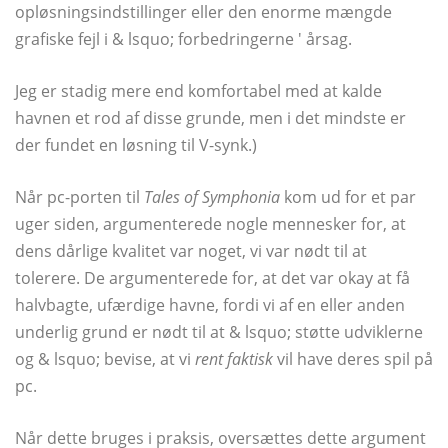
opløsningsindstillinger eller den enorme mængde
grafiske fejl i & lsquo; forbedringerne ' årsag.
Jeg er stadig mere end komfortabel med at kalde
havnen et rod af disse grunde, men i det mindste er
der fundet en løsning til V-synk.)
Når pc-porten til
Tales of Symphonia
kom ud for et par
uger siden, argumenterede nogle mennesker for, at
dens dårlige kvalitet var noget, vi var nødt til at
tolerere. De argumenterede for, at det var okay at få
halvbagte, ufærdige havne, fordi vi af en eller anden
underlig grund er nødt til at & lsquo; støtte udviklerne
og & lsquo; bevise, at vi
rent faktisk
vil have deres spil på
pc.
Når dette bruges i praksis, oversættes dette argument