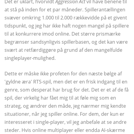
Det er uklart, hvorvidt
Aggression Act
vil have benene til
at stå på inden for et par måneder. Spillerantællingen
svæver omkring 1.000 til 2.000 rækkevidde på et givent
tidspunkt, og jeg har ikke haft nogen mangel på spillere
til at konkurrere imod online. Det større prismærke
begrænser sandsynligvis spillerbasen, og det kan være
svært at retfærdiggøre på grund af den mangelfulde
singleplayer-mulighed.
Dette er måske ikke profeten for den næste bølge af
'gyldne æra' RTS-spil, men det er en frisk indgang til en
genre, som desperat har brug for det. Det er et af de få
spil, der virkelig har fået mig til at føle mig som en
strateg, og ændrer den måde, jeg nærmer mig kendte
situationer, når jeg spiller online. For dem, der kun er
interesseret i single-player, vil jeg anbefale at se andre
steder. Hvis online multiplayer eller endda AI-skærme