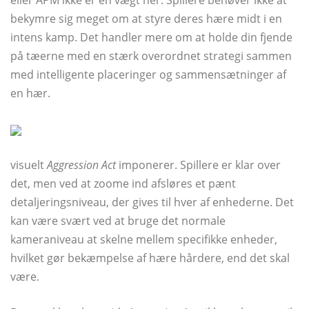
eller APM ikke er en vægt her. Spillere behøver ikke at
bekymre sig meget om at styre deres hære midt i en
intens kamp. Det handler mere om at holde din fjende
på tæerne med en stærk overordnet strategi sammen
med intelligente placeringer og sammensætninger af
en hær.
visuelt
Aggression Act
imponerer. Spillere er klar over
det, men ved at zoome ind afsløres et pænt
detaljeringsniveau, der gives til hver af enhederne. Det
kan være svært ved at bruge det normale
kameraniveau at skelne mellem specifikke enheder,
hvilket gør bekæmpelse af hære hårdere, end det skal
være.