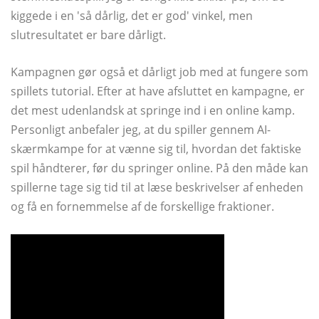
kiggede i en 'så dårlig, det er god' vinkel, men
slutresultatet er bare dårligt.
Kampagnen gør også et dårligt job med at fungere som
spillets tutorial. Efter at have afsluttet en kampagne, er
det mest udenlandsk at springe ind i en online kamp.
Personligt anbefaler jeg, at du spiller gennem AI-
skærmkampe for at vænne sig til, hvordan det faktiske
spil håndterer, før du springer online. På den måde kan
spillerne tage sig tid til at læse beskrivelser af enheden
og få en fornemmelse af de forskellige fraktioner.