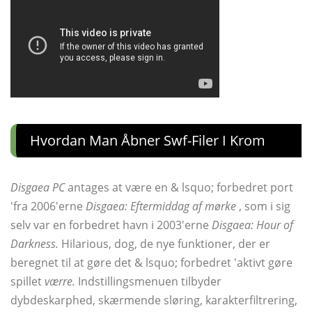
Hvordan Man Åbner Swf-Filer I Krom
Disgaea PC
antages at være en & lsquo; forbedret port
'fra 2006'erne
Disgaea: Eftermiddag af mørke
, som i sig
selv var en forbedret havn i 2003'erne
Disgaea: Hour of
Darkness.
Hilarious, dog, de nye funktioner, der er
beregnet til at gøre det & lsquo; forbedret 'aktivt gøre
spillet
værre.
Indstillingsmenuen tilbyder
dybdeskarphed, skærmende sløring, karakterfiltrering,