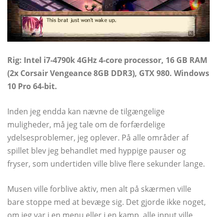
Rig: Intel i7-4790k 4GHz 4-core processor, 16 GB RAM
(2x Corsair Vengeance 8GB DDR3), GTX 980. Windows
10 Pro 64-bit.
Inden jeg endda kan nævne de tilgængelige
muligheder, må jeg tale om de forfærdelige
ydelsesproblemer, jeg oplever. På alle områder af
spillet blev jeg behandlet med hyppige pauser og
fryser, som undertiden ville blive flere sekunder lange.
Musen ville forblive aktiv, men alt på skærmen ville
bare stoppe med at bevæge sig. Det gjorde ikke noget,
om jeg var i en menu eller i en kamp, ​​alle input ville