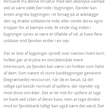
forsvaret fra denne struktur med den åbenlyse ulempe
ved at være
sidde fast
inde i bygningen. Fjender kan
enten angribe bygningen i et forsøg på at ødelægge
den og dræbe soldaterne inde, eller sende deres egne
tropper for at kæmpe inde. At vinde slag inden i
bygninger synes at være et tilfælde af tal; at have flere
soldater end fjenden ender i en sejr.
Der er
tons
af bygninger spredt over næsten hvert kort,
hvilket gør at krydse en områdemåde mere
interessant, da fjenden kan være i en hvilken som helst
af dem. Som nævnt vil store bankbygninger generere
(begrænsede) ressourcer, når de er besat, så det
tidlige spil består normalt af spillere, der skynder sig
mod disse områder. Det er let nok for spillere at tage
en bank ved siden af ​​deres base, men at tage direkte
mod en fjendebank tidligt kan også være det værd. Det