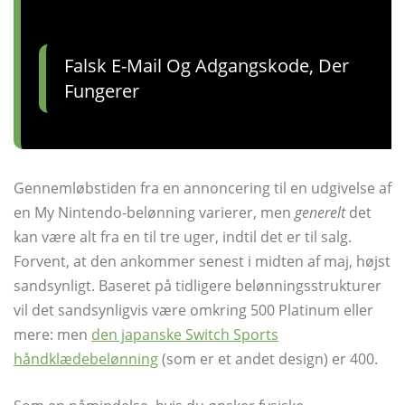
Falsk E-Mail Og Adgangskode, Der
Fungerer
Gennemløbstiden fra en annoncering til en udgivelse af
en My Nintendo-belønning varierer, men
generelt
det
kan være alt fra en til tre uger, indtil det er til salg.
Forvent, at den ankommer senest i midten af ​​maj, højst
sandsynligt. Baseret på tidligere belønningsstrukturer
vil det sandsynligvis være omkring 500 Platinum eller
mere: men
den japanske Switch Sports
håndklædebelønning
(som er et andet design) er 400.