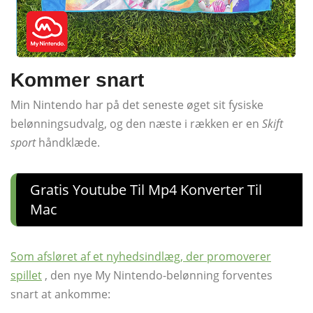
Kommer snart
Min Nintendo har på det seneste øget sit fysiske
belønningsudvalg, og den næste i rækken er en
Skift
sport
håndklæde.
Gratis Youtube Til Mp4 Konverter Til
Mac
Som afsløret af et nyhedsindlæg, der promoverer
spillet
, den nye My Nintendo-belønning forventes
snart at ankomme: