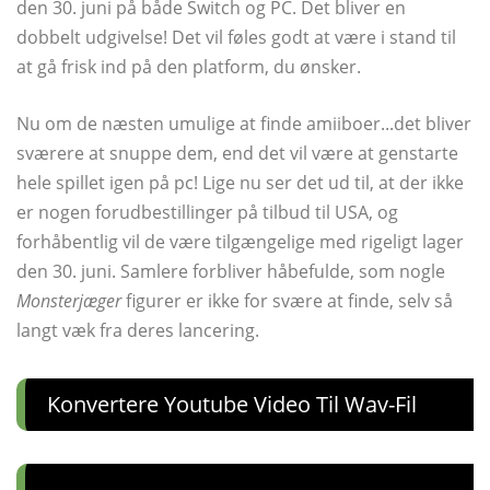
den 30. juni på både Switch og PC. Det bliver en
dobbelt udgivelse! Det vil føles godt at være i stand til
at gå frisk ind på den platform, du ønsker.
Nu om de næsten umulige at finde amiiboer...det bliver
sværere at snuppe dem, end det vil være at genstarte
hele spillet igen på pc! Lige nu ser det ud til, at der ikke
er nogen forudbestillinger på tilbud til USA, og
forhåbentlig vil de være tilgængelige med rigeligt lager
den 30. juni. Samlere forbliver håbefulde, som nogle
Monsterjæger
figurer er ikke for svære at finde, selv så
langt væk fra deres lancering.
Konvertere Youtube Video Til Wav-Fil