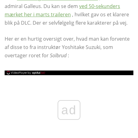
admiral Galleus. Du kan se dem
ved 50-sekunders
mærket her i marts traileren
, hvilket gav os et klarere
blik på DLC. Der er selvfølgelig flere karakterer på vej.
Her er en hurtig oversigt over, hvad man kan forvente
af disse to fra instruktør Yoshitake Suzuki, som
overtager roret for
Solbrud
:
ad