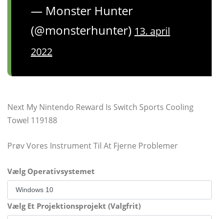
— Monster Hunter
(@monsterhunter)
13. april
2022
Next My Nintendo Reward Is Switch Sports Cooling
Towel 119188
Prøv Vores Instrument Til At Fjerne Problemer
Vælg Operativsystemet
Vælg Et Projektionsprojekt (Valgfrit)