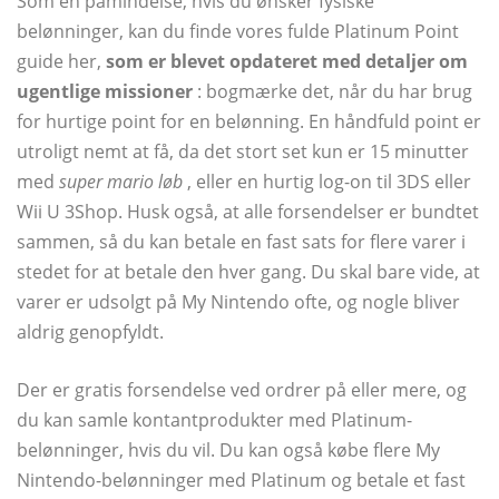
Som en påmindelse, hvis du ønsker fysiske
belønninger, kan du finde vores fulde Platinum Point
guide her,
som er blevet opdateret med detaljer om
ugentlige missioner
: bogmærke det, når du har brug
for hurtige point for en belønning. En håndfuld point er
utroligt nemt at få, da det stort set kun er 15 minutter
med
super mario løb
, eller en hurtig log-on til 3DS eller
Wii U 3Shop. Husk også, at alle forsendelser er bundtet
sammen, så du kan betale en fast sats for flere varer i
stedet for at betale den hver gang. Du skal bare vide, at
varer er udsolgt på My Nintendo ofte, og nogle bliver
aldrig genopfyldt.
Der er gratis forsendelse ved ordrer på eller mere, og
du kan samle kontantprodukter med Platinum-
belønninger, hvis du vil. Du kan også købe flere My
Nintendo-belønninger med Platinum og betale et fast