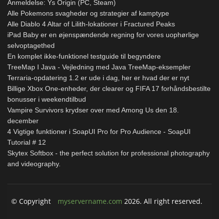
Anmeldelse: Ys Origin (PC, Steam)
Alle Pokemons svagheder og strategier af kamptype
Alle Diablo 4 Altar of Lilith-lokationer i Fractured Peaks
iPad Baby er en øjenspændende regning for vores uophørlige
selvoptagethed
En komplet ikke-funktionel testguide til begyndere
TreeMap I Java - Vejledning med Java TreeMap-eksempler
Terraria-opdatering 1.2 er ude i dag, her er hvad der er nyt
Billige Xbox One-enheder, der clearer og FIFA 17 forhåndsbestilte
bonusser i weekendtilbud
Vampire Survivors krydser over med Among Us den 18.
december
4 Vigtige funktioner i SoapUI Pro for Pro Audience - SoapUI
Tutorial # 12
Skytex Softbox - the perfect solution for professional photography
and videography.
© Copyright
myservername.com
2026. All right reserved.