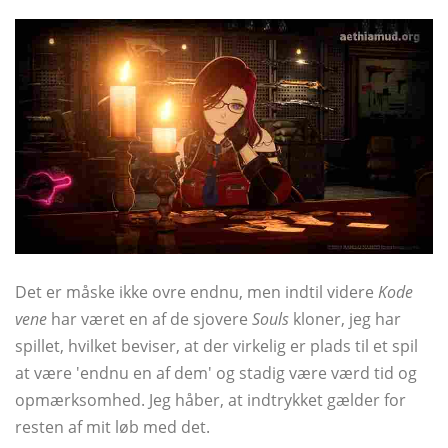
Det er måske ikke ovre endnu, men indtil videre
Kode
vene
har været en af ​​de sjovere
Souls
kloner, jeg har
spillet, hvilket beviser, at der virkelig er plads til et spil
at være 'endnu en af ​​dem' og stadig være værd tid og
opmærksomhed. Jeg håber, at indtrykket gælder for
resten af ​​mit løb med det.