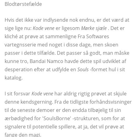
Blodtørstefælde
Hvis det ikke var indlysende nok endnu, er det værd at
sige lige nu:
Kode vene
er ligesom
Mørke sjæle
. Det er
kliché at prøve at sammenligne Fra Softwares
vartegnsserie med noget i disse dage, men skoen
passer i dette tilfælde. Det passer så godt, man måske
kunne tro, Bandai Namco havde dette spil udviklet af
desperation efter at udfylde en
Souls
-formet hul i sit
katalog.
I sit forsvar
Kode vene
har aldrig rigtig prøvet at skjule
denne kendsgerning. Fra de tidligste forhåndsvisninger
til de seneste demoer er den endda tilbøjelig til sin
ærbødighed for 'SoulsBorne' -strukturen, som for at
signalere til potentielle spillere, at ja, det vil prøve at
fange den magi.