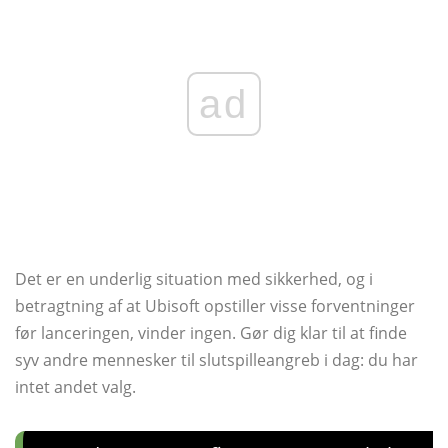
ad
Det er en underlig situation med sikkerhed, og i
betragtning af at Ubisoft opstiller visse forventninger
før lanceringen, vinder ingen. Gør dig klar til at finde
syv andre mennesker til slutspilleangreb i dag: du har
intet andet valg.