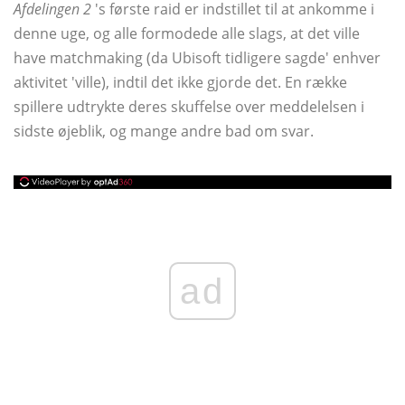
Afdelingen 2
's første raid er indstillet til at ankomme i
denne uge, og alle formodede alle slags, at det ville
have matchmaking (da Ubisoft tidligere sagde' enhver
aktivitet 'ville), indtil det ikke gjorde det. En række
spillere udtrykte deres skuffelse over meddelelsen i
sidste øjeblik, og mange andre bad om svar.
ad