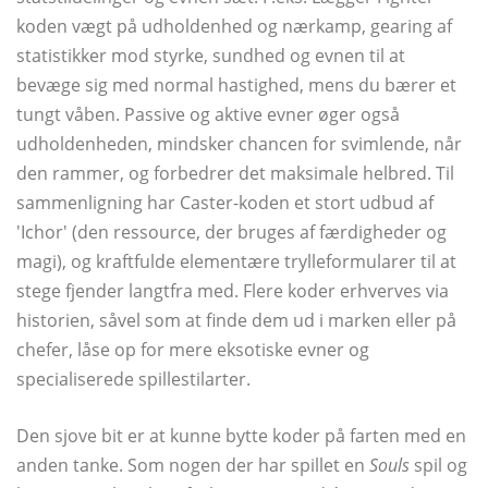
koden vægt på udholdenhed og nærkamp, ​​gearing af
statistikker mod styrke, sundhed og evnen til at
bevæge sig med normal hastighed, mens du bærer et
tungt våben. Passive og aktive evner øger også
udholdenheden, mindsker chancen for svimlende, når
den rammer, og forbedrer det maksimale helbred. Til
sammenligning har Caster-koden et stort udbud af
'Ichor' (den ressource, der bruges af færdigheder og
magi), og kraftfulde elementære trylleformularer til at
stege fjender langtfra med. Flere koder erhverves via
historien, såvel som at finde dem ud i marken eller på
chefer, låse op for mere eksotiske evner og
specialiserede spillestilarter.
Den sjove bit er at kunne bytte koder på farten med en
anden tanke. Som nogen der har spillet en
Souls
spil og