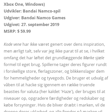
Xbox One, Windows)
Udvikler:
Bandai Namco-spil
Udgiver: Bandai Namco Games
Udgivet: 27. september 2019
MSRP: $ 59.99
Kode vene
har ikke været genert over dens inspiration,
men ærligt talt, selv var jeg ikke parat til at se, i hvilket
omfang det har løftet det grundlæggende
Mørke sjæle
formel til eget brug. Spillerne tager deres figurer rundt
i forskellige store, flerlagszoner, og blikkenslager dem
for hemmeligheder og tyvegods. De bruger et udvalg af
våben til at hacke sig igennem en række truende
beasties for valuta (her kaldet 'Haze'), der bruges til at
niveauer op, opgradere færdigheder og redskaber og
købe forsyninger. Hvis de bliver dræbt i marken, vil de
droppe deres uklarhed, og alle fjender på marken vil