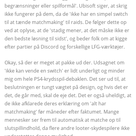
begrænsninger eller spilformål'. Ubisoft siger, at skrig
ikke fungerer på dem, da de 'ikke har en simpel switch
til at tænde matchmaking' til raids. De følger dette op
ved at oplyse, at de 'stadig mener, at det måske ikke er
den bedste løsning til sidst', og beder folk om at kigge
efter partier på Discord og forskellige LFG-værktøjer.
Okay, så der er meget at pakke ud der. Udsagnet om
'ikke kan vende en switch' er lidt underligt og minder
mig om hele PS4-krydsspil-debaklen. Det ser ud til, at
beslutningen er tungt vægtet på design, og hvis det er
det, de går med, skal de eje det. Det er også uheldigt, at
de ikke afklarede deres erklæring om 'alt har
matchmaking' før måneder efter faktumet. Mange
mennesker ser frem til automatisk at matche op til
slutspillindhold, da flere andre looter-skydespilere ikke