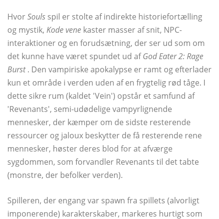
Hvor
Souls
spil er stolte af indirekte historiefortælling
og mystik,
Kode vene
kaster masser af snit, NPC-
interaktioner og en forudsætning, der ser ud som om
det kunne have været spundet ud af
God Eater 2: Rage
Burst
. Den vampiriske apokalypse er ramt og efterlader
kun et område i verden uden af ​​en frygtelig rød tåge. I
dette sikre rum (kaldet 'Vein') opstår et samfund af
'Revenants', semi-udødelige vampyrlignende
mennesker, der kæmper om de sidste resterende
ressourcer og jaloux beskytter de få resterende rene
mennesker, høster deres blod for at afværge
sygdommen, som forvandler Revenants til det tabte
(monstre, der befolker verden).
Spilleren, der engang var spawn fra spillets (alvorligt
imponerende) karakterskaber, markeres hurtigt som