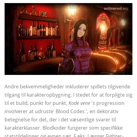
Andre bekvemmeligheder inkluderer spillets tilgivende
tilgang til karakteropbygning. I stedet for at forpligte sig
til et build, punkt for punkt,
Kode vene
's progression
involverer at udruste' Blood Codes ', en dekorativ
betegnelse for det, der i det væsentlige svarer til
karakterklasser. Blodkoder fungerer som specifikke
statstildelinger og evnen sæt. F.eks. Lægger Fighter-