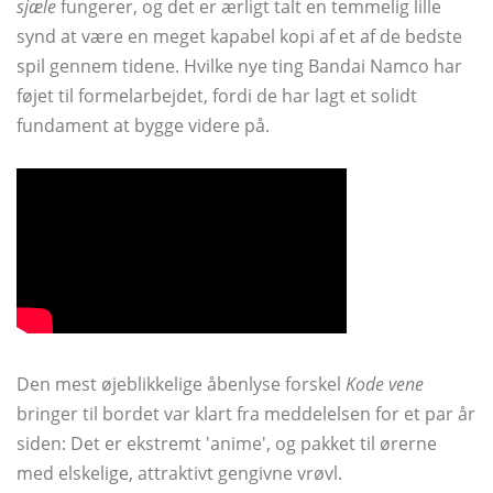
sjæle
fungerer, og det er ærligt talt en temmelig lille
synd at være en meget kapabel kopi af et af de bedste
spil gennem tidene. Hvilke nye ting Bandai Namco har
føjet til formelarbejdet, fordi de har lagt et solidt
fundament at bygge videre på.
Den mest øjeblikkelige åbenlyse forskel
Kode vene
bringer til bordet var klart fra meddelelsen for et par år
siden: Det er ekstremt 'anime', og pakket til ørerne
med elskelige, attraktivt gengivne vrøvl.