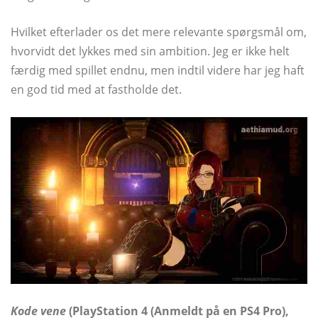
Hvilket efterlader os det mere relevante spørgsmål om,
hvorvidt det lykkes med sin ambition. Jeg er ikke helt
færdig med spillet endnu, men indtil videre har jeg haft
en god tid med at fastholde det.
Kode vene
(PlayStation 4 (Anmeldt på en PS4 Pro),