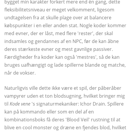
bygget min karakter forkert mere end én gang, dette
fleksibilitetsniveau er meget velkomment, ligesom
undtagelsen fra at skulle plage over at balancere
købspunkter i en eller anden stat. Nogle koder kommer
med evner, der er låst, med flere 'rester', der skal
indsamles og gendannes af en NPC, før de kan åbne
deres stærkeste evner og mest gavnlige passiver.
Færdigheder fra koder kan også 'mestres', så de kan
bruges uafhængigt og lade spillerne blande og matche,
når de vokser.
Naturligvis ville dette ikke være et spil, der påberåber
vampyrer uden et ton blodsugning, hvilket bringer mig
til
Kode vene
's signaturmekaniker: Ichor Drain. Spillere
kan på kommando eller som en del af en
kombinationsboks få deres 'Blood Veil' rustning til at
blive en cool monster og dræne en fjendes blod, hvilket