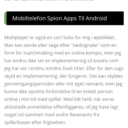
Mobiltelefon Spion Apps Til Android
Multiplayer er også en sort boks for mig i øjeblikket.
Man kan sende eller søge efter 'nødsignaler' som en
form for matchmaking med en online kompis, men jeg
har endnu ikke set en implementering så kreativ som
jeg har set i endnu mindre
Souls
titler. Eller for den sags
skyld en implementering, der fungerer. Det kan skyldes
gennemgangsperioden eller mit eget netværk, men jeg
kunne ikke oprette forbindelse til en enkelt person
online i min tid med spillet. Med lidt held, når vores
afsluttede anmeldelse offentliggøres, vil jeg have lagt
noget tid sammen med andre Revenants fra
spillerbasen efter frigivelsen.