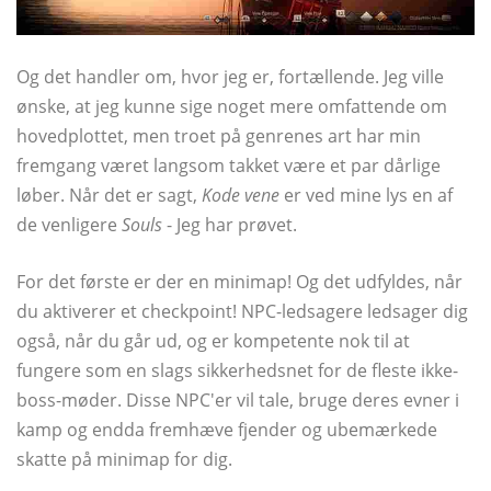
Og det handler om, hvor jeg er, fortællende. Jeg ville
ønske, at jeg kunne sige noget mere omfattende om
hovedplottet, men troet på genrenes art har min
fremgang været langsom takket være et par dårlige
løber. Når det er sagt,
Kode vene
er ved mine lys en af ​​
de venligere
Souls
- Jeg har prøvet.
For det første er der en minimap! Og det udfyldes, når
du aktiverer et checkpoint! NPC-ledsagere ledsager dig
også, når du går ud, og er kompetente nok til at
fungere som en slags sikkerhedsnet for de fleste ikke-
boss-møder. Disse NPC'er vil tale, bruge deres evner i
kamp og endda fremhæve fjender og ubemærkede
skatte på minimap for dig.