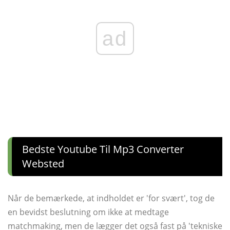
ad
Bedste Youtube Til Mp3 Converter
Websted
Når de bemærkede, at indholdet er 'for svært', tog de
en bevidst beslutning om ikke at medtage
matchmaking, men de lægger det også fast på 'tekniske