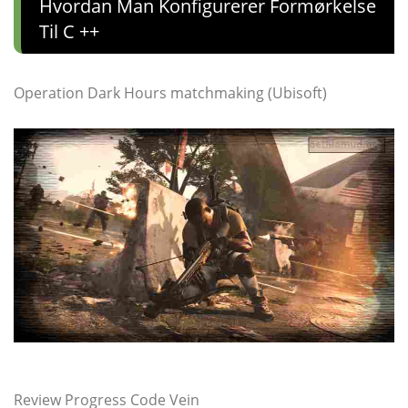
Hvordan Man Konfigurerer Formørkelse
Til C ++
Operation Dark Hours matchmaking (Ubisoft)
Review Progress Code Vein