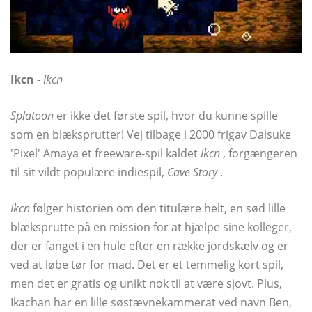
Ikcn
-
Ikcn
Splatoon
er ikke det første spil, hvor du kunne spille
som en blæksprutter! Vej tilbage i 2000 frigav Daisuke
'Pixel' Amaya et freeware-spil kaldet
Ikcn
, forgængeren
til sit vildt populære indiespil,
Cave Story
.
Ikcn
følger historien om den titulære helt, en sød lille
blæksprutte på en mission for at hjælpe sine kolleger,
der er fanget i en hule efter en række jordskælv og er
ved at løbe tør for mad. Det er et temmelig kort spil,
men det er gratis og unikt nok til at være sjovt. Plus,
Ikachan har en lille søstævnekammerat ved navn Ben,