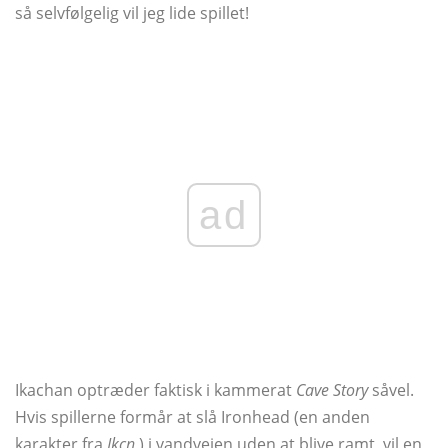
så selvfølgelig vil jeg lide spillet!
ad
Ikachan optræder faktisk i kammerat
Cave Story
såvel.
Hvis spillerne formår at slå Ironhead (en anden
karakter fra
Ikcn
) i vandvejen uden at blive ramt, vil en