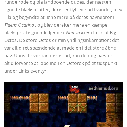
runde røde og blå landboende dudes, der næsten
lignede blæksprutter, derefter flyttede ud i vandet, blev
lilla og begyndte at ligne mere på deres navnebror i
Tidens Ocarina
, og blev derefter mere en kæmpe
blæksprutteignende fjende i
Vind vækker
i form af Big
Octos. De store Octos er min yndlingsinkarnation; det
var altid ret spændende at møde en i det store åbne
hav. Uanset hvordan de ser ud, kan du dog næsten
altid forvente at løbe ind i en Octorok på et tidspunkt
under Links eventyr.