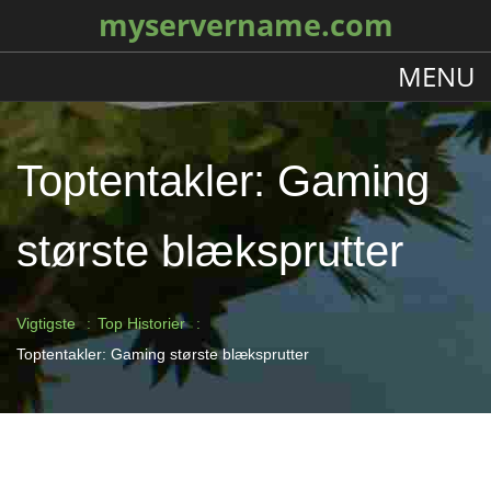
myservername.com
MENU
Toptentakler: Gaming
største blæksprutter
Vigtigste
Top Historier
Toptentakler: Gaming største blæksprutter