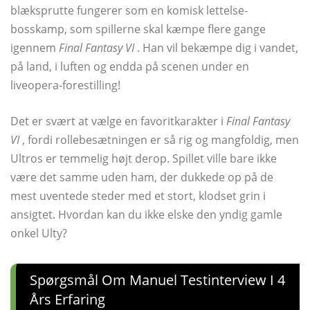
blæksprutte fungerer som en komisk lettelse-
bosskamp, ​​som spillerne skal kæmpe flere gange
igennem
Final Fantasy VI
. Han vil bekæmpe dig i vandet,
på land, i luften og endda på scenen under en
liveopera-forestilling!
Det er svært at vælge en favoritkarakter i
Final Fantasy
VI
, fordi rollebesætningen er så rig og mangfoldig, men
Ultros er temmelig højt derop. Spillet ville bare ikke
være det samme uden ham, der dukkede op på de
mest uventede steder med et stort, klodset grin i
ansigtet. Hvordan kan du ikke elske den yndig gamle
onkel Ulty?
Spørgsmål Om Manuel Testinterview I 4
Års Erfaring