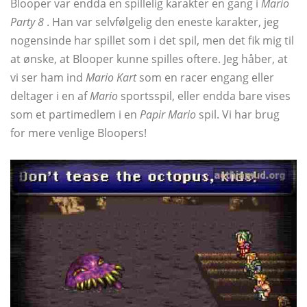
Blooper var endda en spillelig karakter en gang i
Mario
Party 8
. Han var selvfølgelig den eneste karakter, jeg
nogensinde har spillet som i det spil, men det fik mig til
at ønske, at Blooper kunne spilles oftere. Jeg håber, at
vi ser ham ind
Mario Kart
som en racer engang eller
deltager i en af
Mario
sportsspil, eller endda bare vises
som et partimedlem i en
Papir Mario
spil. Vi har brug
for mere venlige Bloopers!