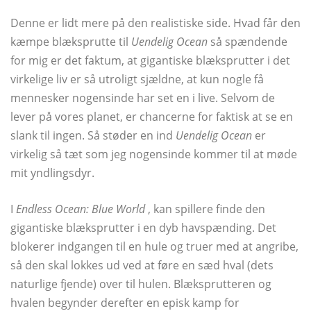
Denne er lidt mere på den realistiske side. Hvad får den
kæmpe blæksprutte til
Uendelig Ocean
så spændende
for mig er det faktum, at gigantiske blæksprutter i det
virkelige liv er så utroligt sjældne, at kun nogle få
mennesker nogensinde har set en i live. Selvom de
lever på vores planet, er chancerne for faktisk at se en
slank til ingen. Så støder en ind
Uendelig Ocean
er
virkelig så tæt som jeg nogensinde kommer til at møde
mit yndlingsdyr.
I
Endless Ocean: Blue World
, kan spillere finde den
gigantiske blæksprutter i en dyb havspænding. Det
blokerer indgangen til en hule og truer med at angribe,
så den skal lokkes ud ved at føre en sæd hval (dets
naturlige fjende) over til hulen. Blæksprutteren og
hvalen begynder derefter en episk kamp for