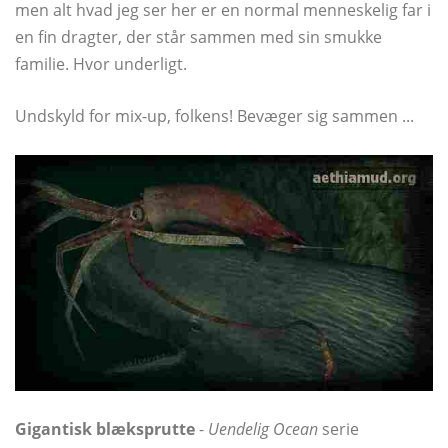
men alt hvad jeg ser her er en normal menneskelig far i
en fin dragter, der står sammen med sin smukke
familie. Hvor underligt.
Undskyld for mix-up, folkens! Bevæger sig sammen ...
Gigantisk blæksprutte
-
Uendelig Ocean
serie