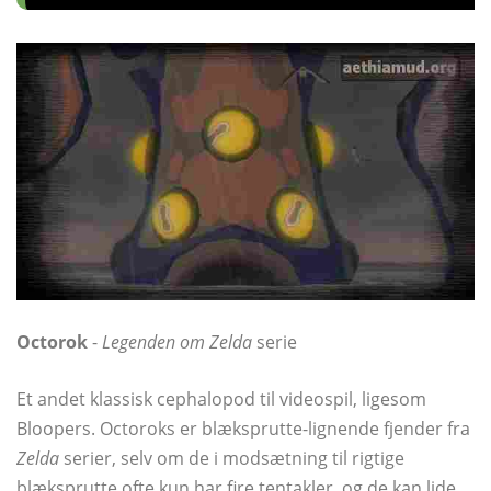
Octorok
-
Legenden om Zelda
serie
Et andet klassisk cephalopod til videospil, ligesom
Bloopers. Octoroks er blæksprutte-lignende fjender fra
Zelda
serier, selv om de i modsætning til rigtige
blæksprutte ofte kun har fire tentakler, og de kan lide