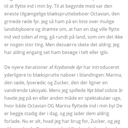
til at flytte ind i min by. Til at begynde med var den
eneste tilgængelige blækspruttebeboer Octavian, den
grinede røde fyr. Jeg så ham på en liste over mulige
landsbyboere og drømte om, at han en dag ville flytte
ind ved siden af ​​mig, gå rundt på land, som om det ikke
er nogen stor ting. Men desværre skete det aldrig. Jeg
har aldrig engang set ham besøge i telt eller iglo.
De nyere iterationer af
Krydsende dyr
har introduceret
yderligere to blæksprutte naboer i blandingen: Marina,
den søde, lyserøde; og Zucker, den der ligner en
vandrende takoyaki. Mens jeg spillede
Nyt blad
sidste år
havde jeg på en eller anden måde en spektakulær uge,
hvor både Octavian OG Marina flyttede ind i min by! De
er begge stadig der i dag, og jeg lader dem aldrig
forlade. Nu er alt, hvad jeg har brug for, Zucker, og jeg