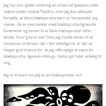
Jeg har kun spillet omkring en times tid
Splatoon
indtil
videre under Global Testfire, men jeg kan allerede
fortælle, at disse blæksprutte børn er fantastiske. Jeg
mener, de er mennesker med blæksprutte-lignende
funktioner og evnen til at blive blæksprutter efter
ønske. Hvor god er det? Hvis jeg havde evnen til at
omdanne til ethvert dyr i det virkelige liv, er der en
meget god chance for, at jeg ville vælge at være en
blæksprutte, ligesom Inklings. Dette spil taler virkelig til
mig.
Jeg er et barn nu! Jeg er en blæksprutter nu!