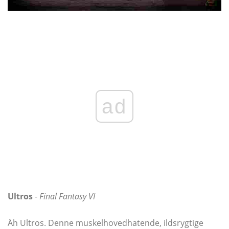
ad
Ultros
-
Final Fantasy VI
Åh Ultros. Denne muskelhovedhatende, ildsrygtige