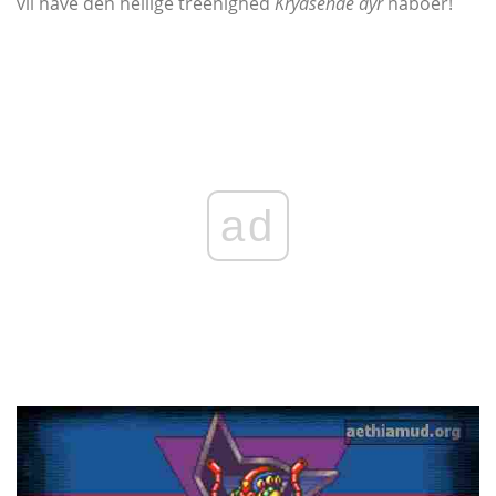
vil have den hellige treenighed
Krydsende dyr
naboer!
ad