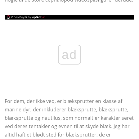
ad
For dem, der ikke ved, er blæksprutter en klasse af
marine dyr, der inkluderer blæksprutte, blæksprutte,
blæksprutte og nautilus, som normalt er karakteriseret
ved deres tentakler og evnen til at skyde blæk. Jeg har
altid haft et blødt sted for blæksprutter; de er