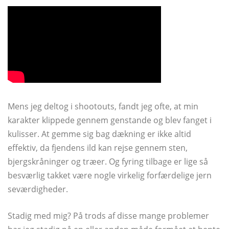
Mens jeg deltog i shootouts, fandt jeg ofte, at min
karakter klippede gennem genstande og blev fanget i
kulisser. At gemme sig bag dækning er ikke altid
effektiv, da fjendens ild kan rejse gennem sten,
bjergskråninger og træer. Og fyring tilbage er lige så
besværlig takket være nogle virkelig forfærdelige jern
seværdigheder.
Stadig med mig? På trods af disse mange problemer