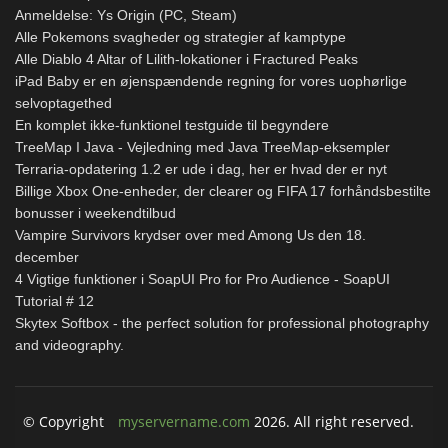
Anmeldelse: Ys Origin (PC, Steam)
Alle Pokemons svagheder og strategier af kamptype
Alle Diablo 4 Altar of Lilith-lokationer i Fractured Peaks
iPad Baby er en øjenspændende regning for vores uophørlige
selvoptagethed
En komplet ikke-funktionel testguide til begyndere
TreeMap I Java - Vejledning med Java TreeMap-eksempler
Terraria-opdatering 1.2 er ude i dag, her er hvad der er nyt
Billige Xbox One-enheder, der clearer og FIFA 17 forhåndsbestilte
bonusser i weekendtilbud
Vampire Survivors krydser over med Among Us den 18.
december
4 Vigtige funktioner i SoapUI Pro for Pro Audience - SoapUI
Tutorial # 12
Skytex Softbox - the perfect solution for professional photography
and videography.
© Copyright
myservername.com
2026. All right reserved.