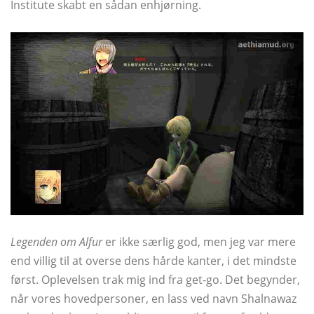
Institute skabt en sådan enhjørning.
Legenden om Alfur
er ikke særlig god, men jeg var mere
end villig til at overse dens hårde kanter, i det mindste
først. Oplevelsen trak mig ind fra get-go. Det begynder,
når vores hovedpersoner, en lass ved navn Shalnawaz