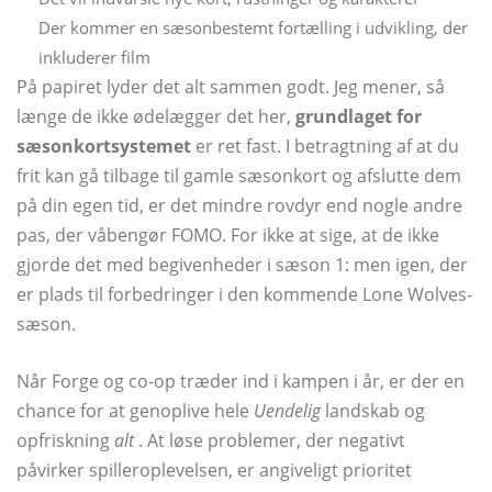
Der kommer en sæsonbestemt fortælling i udvikling, der
inkluderer film
På papiret lyder det alt sammen godt. Jeg mener, så
længe de ikke ødelægger det her,
grundlaget for
sæsonkortsystemet
er ret fast. I betragtning af at du
frit kan gå tilbage til gamle sæsonkort og afslutte dem
på din egen tid, er det mindre rovdyr end nogle andre
pas, der våbengør FOMO. For ikke at sige, at de ikke
gjorde det med begivenheder i sæson 1: men igen, der
er plads til forbedringer i den kommende Lone Wolves-
sæson.
Når Forge og co-op træder ind i kampen i år, er der en
chance for at genoplive hele
Uendelig
landskab og
opfriskning
alt
. At løse problemer, der negativt
påvirker spilleroplevelsen, er angiveligt prioritet