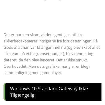
Det er bare en skam, at det egentlige spil ikke
sikkerhedskopierer intrigerne fra forudsætningen. På
trods af at han var få år gammel nu (og blev skabt af et
lille team på et begrænset budget), blev denne ting
dateret, da den blev lanceret. Det er ikke smukt.
Overhovedet. Men dets grafiske mangler er bleg i
sammenligning med gameplayet.
Windows 10 Standard Gateway Ikke
Tilgængelig