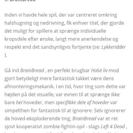
Inden vi havde hele spil, der var centreret omkring
halshugning og nedrivning, fik enhver titel, der gjorde
det muligt for spillere at sprænge individuelle
kropsdele efter ønske, langt mere anerkendelse og
respekt end det sandsynligvis fortjente (se:
Lykkeridder
).
Gå ind
BrainBread
, en perfekt brugbar
Halvt liv
mod
gjort betydeligt mere fantastisk takket være dens
afmonteringsmekanik. I en tid, hvor ting som dette var
højden på det visuelle, var evnen til at sprænge ikke
bare
hel
hoveder, men
specifikke dele af hoveder
var
simpelthen for fantastisk til at ignorere. Selv ignorerer
de hoved-eksploderende ting,
BrainBread
var et ret
sjovt kooperativt zombie-fightin-spil - slags
Left 4 Dead
,