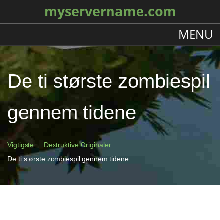
myservername.com
MENU
De ti største zombiespil
gennem tidene
Vigtigste
Destruktive Originaler
De ti største zombiespil gennem tidene