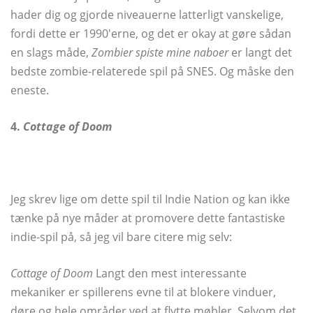
hader dig og gjorde niveauerne latterligt vanskelige,
fordi dette er 1990'erne, og det er okay at gøre sådan
en slags måde,
Zombier spiste mine naboer
er langt det
bedste zombie-relaterede spil på SNES. Og måske den
eneste.
4.
Cottage of Doom
Jeg skrev lige om dette spil til Indie Nation og kan ikke
tænke på nye måder at promovere dette fantastiske
indie-spil på, så jeg vil bare citere mig selv:
Cottage of Doom
Langt den mest interessante
mekaniker er spillerens evne til at blokere vinduer,
døre og hele områder ved at flytte møbler. Selvom det