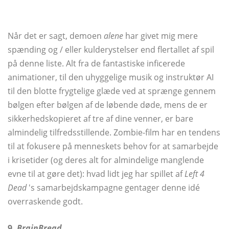
Når det er sagt, demoen
alene
har givet mig mere
spænding og / eller kulderystelser end flertallet af spil
på denne liste. Alt fra de fantastiske inficerede
animationer, til den uhyggelige musik og instruktør AI
til den blotte frygtelige glæde ved at sprænge gennem
bølgen efter bølgen af ​​de løbende døde, mens de er
sikkerhedskopieret af tre af dine venner, er bare
almindelig tilfredsstillende. Zombie-film har en tendens
til at fokusere på menneskets behov for at samarbejde
i krisetider (og deres alt for almindelige manglende
evne til at gøre det): hvad lidt jeg har spillet af
Left 4
Dead
's samarbejdskampagne gentager denne idé
overraskende godt.
9.
BrainBread