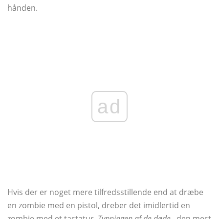
hånden.
ad
Hvis der er noget mere tilfredsstillende end at dræbe
en zombie med en pistol, dreber det imidlertid en
zombie med et tastatur.
Typningen af ​​de døde
, den mest