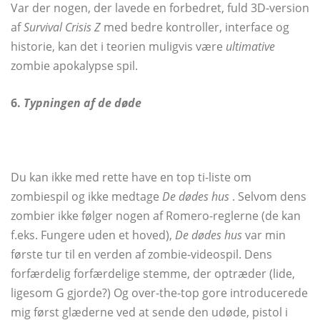
Var der nogen, der lavede en forbedret, fuld 3D-version
af
Survival Crisis Z
med bedre kontroller, interface og
historie, kan det i teorien muligvis være
ultimative
zombie apokalypse spil.
6.
Typningen af ​​de døde
Du kan ikke med rette have en top ti-liste om
zombiespil og ikke medtage
De dødes hus
. Selvom dens
zombier ikke følger nogen af ​​Romero-reglerne (de kan
f.eks. Fungere uden et hoved),
De dødes hus
var min
første tur til en verden af ​​zombie-videospil. Dens
forfærdelig forfærdelige stemme, der optræder (lide,
ligesom G gjorde?) Og over-the-top gore introducerede
mig først glæderne ved at sende den udøde, pistol i