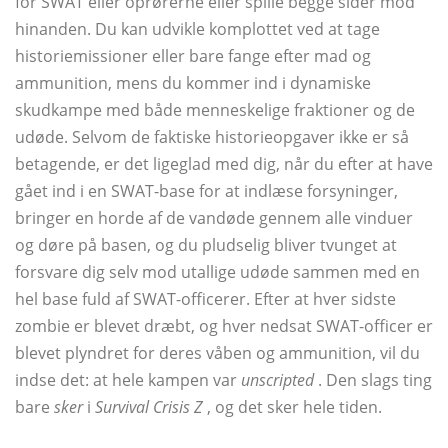
for SWAT eller oprørerne eller spille begge sider mod
hinanden. Du kan udvikle komplottet ved at tage
historiemissioner eller bare fange efter mad og
ammunition, mens du kommer ind i dynamiske
skudkampe med både menneskelige fraktioner og de
udøde. Selvom de faktiske historieopgaver ikke er så
betagende, er det ligeglad med dig, når du efter at have
gået ind i en SWAT-base for at indlæse forsyninger,
bringer en horde af de vandøde gennem alle vinduer
og døre på basen, og du pludselig bliver tvunget at
forsvare dig selv mod utallige udøde sammen med en
hel base fuld af SWAT-officerer. Efter at hver sidste
zombie er blevet dræbt, og hver nedsat SWAT-officer er
blevet plyndret for deres våben og ammunition, vil du
indse det: at hele kampen var
unscripted
. Den slags ting
bare
sker
i
Survival Crisis Z
, og det sker hele tiden.