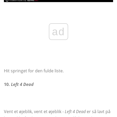
ad
Hit springet for den fulde liste.
10.
Left 4 Dead
Vent et øjeblik, vent et øjeblik -
Left 4 Dead
er så lavt på