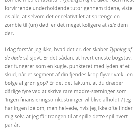
forvirrende underholdende tutor gennem tidene, viste
os alle, at selvom det er relativt let at sprænge en
zombie til (un) død, er det meget køligere at
tale
dem
der.
I dag forstår jeg ikke, hvad det er, der skaber
Typning af
de døde
så sjovt. Er det sådan, at hvert eneste bogstav,
der fungerer som en kugle, punkteret med lyden af ​​et
skud, når et segment af din fjendes krop flyver væk i en
bølge af grøn gop? Er det det faktum, at du dræber
dårlige fyre ved at skrive rare mødre-sætninger som
'Ingen finansieringsomkostninger vil blive afholdt'? Jeg
har ingen idé om, men helvede, hvis jeg ikke ofte finder
mig selv, at jeg får trangen til at spille dette spil hvert
par år.