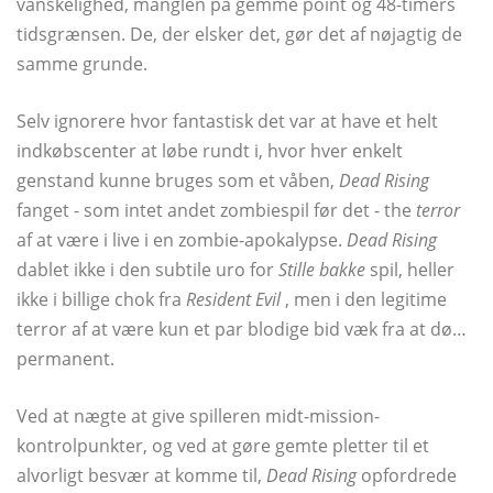
vanskelighed, manglen på gemme point og 48-timers
tidsgrænsen. De, der elsker det, gør det af nøjagtig de
samme grunde.
Selv ignorere hvor fantastisk det var at have et helt
indkøbscenter at løbe rundt i, hvor hver enkelt
genstand kunne bruges som et våben,
Dead Rising
fanget - som intet andet zombiespil før det - the
terror
af at være i live i en zombie-apokalypse.
Dead Rising
dablet ikke i den subtile uro for
Stille bakke
spil, heller
ikke i billige chok fra
Resident Evil
, men i den legitime
terror af at være kun et par blodige bid væk fra at dø…
permanent.
Ved at nægte at give spilleren midt-mission-
kontrolpunkter, og ved at gøre gemte pletter til et
alvorligt besvær at komme til,
Dead Rising
opfordrede