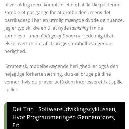
bliver aldrig mere kompliceret end at 'klikke på denne
zombie et par gange for at dræbe den', mens det
barrikadespil har en utrolig mængde dybde og nuance.
Jeg er typisk ikke en til at nyde
tænkning
i mine
zombiespil, men
Cottage of Doom
narrede mig til at
elske hvert minut af strategisk, møbelbevægende
herlighed.
'Strategisk, møbelbevægende herlighed' er også den
nøjagtige forkerte sætning, du skal bruge på dine
venner, hvis du prøver at få dem interesseret i at spille
spillet.
Det Trin I Softwareudviklingscyklussen,
Hvor Programmeringen Gennemføres,
Er: