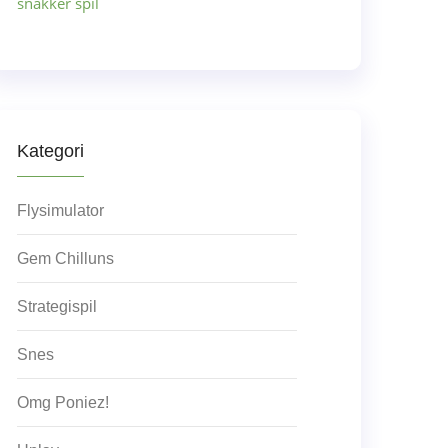
snakker spil
Kategori
Flysimulator
Gem Chilluns
Strategispil
Snes
Omg Poniez!