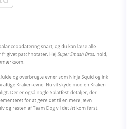
lanceopdatering snart, og du kan læse alle
r frigivet patchnotater. Hej
Super Smash Bros.
hold,
 opmærksom.
fulde og overbrugte evner som Ninja Squid og Ink
kraftige Kraken-evne. Nu vil skyde mod en Kraken
ligt. Der er også nogle Splatfest-detaljer, der
ementeret for at gøre det til en mere jævn
selv og resten af ​​Team Dog vil det
let
kom først.