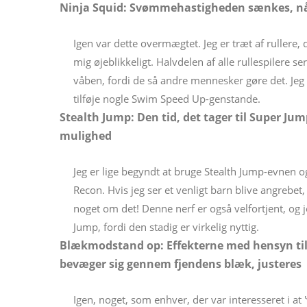
Ninja Squid: Svømmehastigheden sænkes, nå
Igen var dette overmægtet. Jeg er træt af ruller
mig øjeblikkeligt. Halvdelen af ​​alle rullespilere 
våben, fordi de så andre mennesker gøre det. Jeg e
tilføje nogle Swim Speed ​​Up-genstande.
Stealth Jump: Den tid, det tager til Super Ju
mulighed
Jeg er lige begyndt at bruge Stealth Jump-evnen 
Recon. Hvis jeg ser et venligt barn blive angrebet
noget om det! Denne nerf er også velfortjent, og j
Jump, fordi den stadig er virkelig nyttig.
Blækmodstand op: Effekterne med hensyn til 
bevæger sig gennem fjendens blæk, justeres
Igen, noget, som enhver, der var interesseret i at