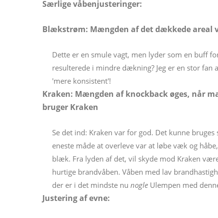
Særlige våbenjusteringer:
Blækstrøm: Mængden af ​​det dækkede areal v
Dette er en smule vagt, men lyder som en buff for
resulterede i mindre dækning? Jeg er en stor fan a
'mere konsistent'!
Kraken: Mængden af ​​knockback øges, når m
bruger Kraken
Se det ind: Kraken var for god. Det kunne bruges
eneste måde at overleve var at løbe væk og håbe, 
blæk. Fra lyden af ​​det, vil skyde mod Kraken være
hurtige brandvåben. Våben med lav brandhastighed 
der er i det mindste nu
nogle
Ulempen med denne
Justering af evne: