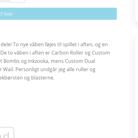
Et Svar
ele! To nye våben føjes til spillet i aften, og en
 De to våben i aften er Carbon Roller og Custom
rst Bombs og Inkzooka, mens Custom Dual
Wail. Personligt undgår jeg alle ruller og
lækbørsten og blasterne.
ad