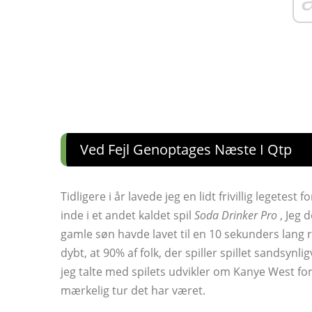
Ved Fejl Genoptages Næste I Qtp
Tidligere i år lavede jeg en lidt frivillig legetest f
inde i et andet kaldet spil
Soda Drinker Pro
, Jeg 
gamle søn havde lavet til en 10 sekunders lang r
dybt, at 90% af folk, der spiller spillet sandsynli
jeg talte med spilets udvikler om Kanye West for
mærkelig tur det har været.