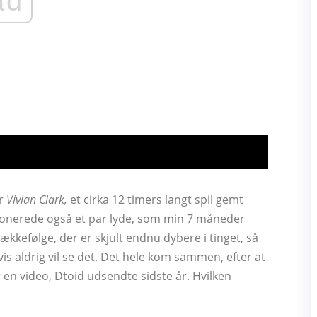
ad
or
Vivian Clark,
et cirka 12 timers langt spil gemt
donerede også et par lyde, som min 7 måneder
ækkefølge, der er skjult endnu dybere i tinget, så
gvis aldrig vil se det. Det hele kom sammen, efter at
 en video, Dtoid udsendte sidste år. Hvilken