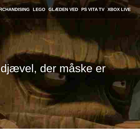
RCHANDISING
LEGO
GLÆDEN VED
PS VITA TV
XBOX LIVE
e djævel, der måske er