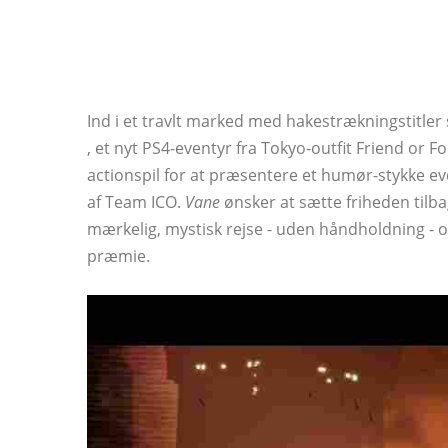
Ind i et travlt marked med hakestrækningstitle
, et nyt PS4-eventyr fra Tokyo-outfit Friend or F
actionspil for at præsentere et humør-stykke even
af Team ICO.
Vane
ønsker at sætte friheden tilba
mærkelig, mystisk rejse - uden håndholdning - 
præmie.