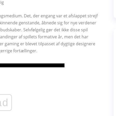
dig
ingsmedium. Det, der engang var et afslappet strejf
 skinnende genstande, åbnede sig for nye verdener
budskaber. Selvfølgelig gør det ikke disse spil
landinger af spillets formative år, men det har
r gaming er blevet tilpasset af dygtige designere
gerrige fortællinger.
ad