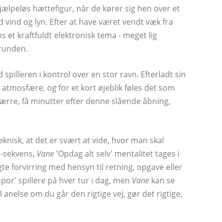
jælpeløs hættefigur, når de kører sig hen over et
d vind og lyn. Efter at have været vendt væk fra
s et kraftfuldt elektronisk tema - meget lig
grunden.
spilleren i kontrol over en stor ravn. Efterladt sin
atmosfære, og for et kort øjeblik føles det som
ærre, få minutter efter denne slående åbning,
nisk, at det er svært at vide, hvor man skal
n-sekvens,
Vane
'Opdag alt selv' mentalitet tages i
ægte forvirring med hensyn til retning, opgave eller
por' spillere på hver tur i dag, men
Vane
kan se
 anelse om du går den rigtige vej, gør det rigtige,