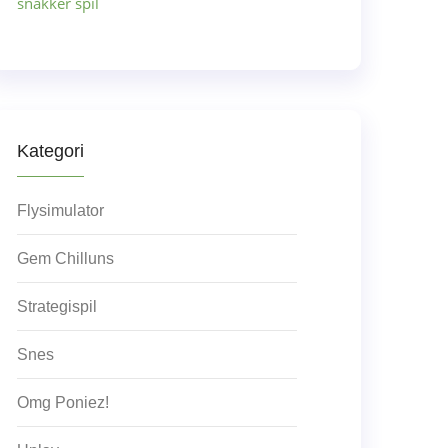
snakker spil
Kategori
Flysimulator
Gem Chilluns
Strategispil
Snes
Omg Poniez!