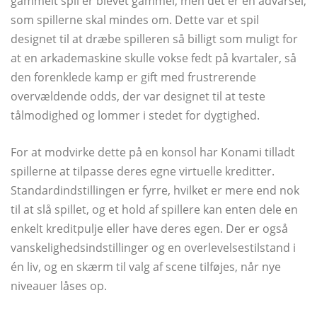
gammelt spil er blevet gammel, men det er en advarsel,
som spillerne skal mindes om. Dette var et spil
designet til at dræbe spilleren så billigt som muligt for
at en arkademaskine skulle vokse fedt på kvartaler, så
den forenklede kamp er gift med frustrerende
overvældende odds, der var designet til at teste
tålmodighed og lommer i stedet for dygtighed.
For at modvirke dette på en konsol har Konami tilladt
spillerne at tilpasse deres egne virtuelle kreditter.
Standardindstillingen er fyrre, hvilket er mere end nok
til at slå spillet, og et hold af spillere kan enten dele en
enkelt kreditpulje eller have deres egen. Der er også
vanskelighedsindstillinger og en overlevelsestilstand i
én liv, og en skærm til valg af scene tilføjes, når nye
niveauer låses op.