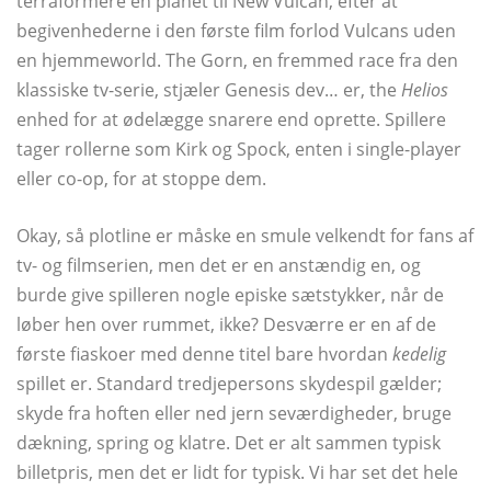
terraformere en planet til New Vulcan, efter at
begivenhederne i den første film forlod Vulcans uden
en hjemmeworld. The Gorn, en fremmed race fra den
klassiske tv-serie, stjæler Genesis dev… er, the
Helios
enhed for at ødelægge snarere end oprette. Spillere
tager rollerne som Kirk og Spock, enten i single-player
eller co-op, for at stoppe dem.
Okay, så plotline er måske en smule velkendt for fans af
tv- og filmserien, men det er en anstændig en, og
burde give spilleren nogle episke sætstykker, når de
løber hen over rummet, ikke? Desværre er en af ​​de
første fiaskoer med denne titel bare hvordan
kedelig
spillet er. Standard tredjepersons skydespil gælder;
skyde fra hoften eller ned jern seværdigheder, bruge
dækning, spring og klatre. Det er alt sammen typisk
billetpris, men det er lidt for typisk. Vi har set det hele