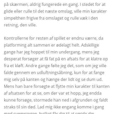
på skærmen, aldrig fungerede en gang. I stedet for at
glide eller rulle til det næste omslag, ville min karakter
simpelthen frigive fra omslaget og rulle væk i den
retning, den ville.
Kontrollerne for resten af ​​spillet er endnu værre, da
platforming alt sammen er ødelagt helt. Adskillige
gange har jeg hoppet til min undergang, mens jeg
desperat forsøger at få fat på en afsats for at klatre op
fra et kløft. Andre gange følte jeg det, som om jeg ville
falde gennem en udluftningsåbning, kun for at fange
mig selv på kanten og hænge der lidt og se dum ud.
Mens han bare forsøgte at flytte min karakter til kanten
af ​​afsatsen for at se, om der var et hopp, jeg endda
kunne forsøge, stormede han ned i afgrunden og faldt
straks til sin død. Lad mig ikke engang komme i gang
med svømningen, hvilket får dig til at smide din