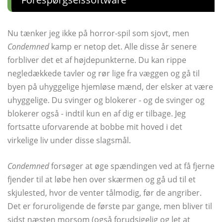
Nu tænker jeg ikke på horror-spil som sjovt, men
Condemned
kamp er netop det. Alle disse år senere
forbliver det et af højdepunkterne. Du kan rippe
negledækkede tavler og rør lige fra væggen og gå til
byen på uhyggelige hjemløse mænd, der elsker at være
uhyggelige. Du svinger og blokerer - og de svinger og
blokerer også - indtil kun en af ​​dig er tilbage. Jeg
fortsatte uforvarende at bobbe mit hoved i det
virkelige liv under disse slagsmål.
Condemned
forsøger at øge spændingen ved at få fjerne
fjender til at løbe hen over skærmen og gå ud til et
skjulested, hvor de venter tålmodig, før de angriber.
Det er foruroligende de første par gange, men bliver til
sidst næsten morsom (også forudsigelig og let at