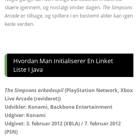
skære igennem, og nostalgi vinder dagen.
The Simpsons
Arcade
er tilbage, og spillere i en bestemt alder kan igen
kede verden.
Hvordan Man Initialiserer En Linket
Liste I Java
The Simpsons arkadespil
(PlayStation Network, Xbox
Live Arcade (revideret))
Udvikler: Konami, Backbone Entertainment
Udgiver: Konami
Udgivet: 3. februar 2012 (XBLA) / 7. februar 2012
(PSN)