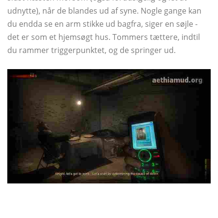
udnytte), når de blandes ud af syne. Nogle gange kan
du endda se en arm stikke ud bagfra, siger en søjle -
det er som et hjemsøgt hus. Tommers tættere, indtil
du rammer triggerpunktet, og de springer ud.