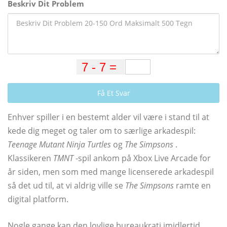
Beskriv Dit Problem
Få Et Svar
Enhver spiller i en bestemt alder vil være i stand til at
kede dig meget og taler om to særlige arkadespil:
Teenage Mutant Ninja Turtles
og
The Simpsons
.
Klassikeren
TMNT
-spil ankom på Xbox Live Arcade for
år siden, men som med mange licenserede arkadespil
så det ud til, at vi aldrig ville se
The Simpsons
ramte en
digital platform.
Nogle gange kan den lovlige bureaukrati imidlertid