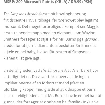
MSRP: 800 Microsoft Points (XBLA) / $ 9.99 (PSN)
The Simpsons Arcade
første hit bowlingbaner og
fritidscentre i 1991, tilbage, før tv-showet blev legitimt
morsomt. Det meget foruroligede komplot ser Maggie
erstatte hendes napp med en diamant, som Waylon
Smithers forsøger at stjæle for Mr. Burns pga.
grunde
. I
stedet for at fjerne diamanten, beslutter Smithers at
stjæle en hel baby, hvilket får resten af ​​Simpsons-
klanen til at give jagt.
En del af glæden ved
The Simpsons Arcade
er bare hvor
latterligt det er. Da vi var børn, overvejede ingen
implikationerne af en forkortet mand (iført en
uforklarlig kappe) med glæde af at kidnappe et barn
eller tilfældigheden af, at Mr. Burns havde en hel hær af
guons, der forsøger at dræbe en hel familie - inklusive