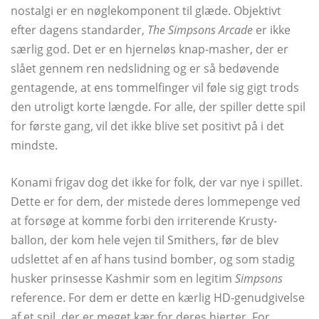
nostalgi er en nøglekomponent til glæde. Objektivt
efter dagens standarder,
The Simpsons Arcade
er ikke
særlig god. Det er en hjerneløs knap-masher, der er
slået gennem ren nedslidning og er så bedøvende
gentagende, at ens tommelfinger vil føle sig gigt trods
den utroligt korte længde. For alle, der spiller dette spil
for første gang, vil det ikke blive set positivt på i det
mindste.
Konami frigav dog det ikke for folk, der var nye i spillet.
Dette er for dem, der mistede deres lommepenge ved
at forsøge at komme forbi den irriterende Krusty-
ballon, der kom hele vejen til Smithers, før de blev
udslettet af en af ​​hans tusind bomber, og som stadig
husker prinsesse Kashmir som en legitim
Simpsons
reference. For dem er dette en kærlig HD-genudgivelse
af et spil, der er meget kær for deres hjerter. For