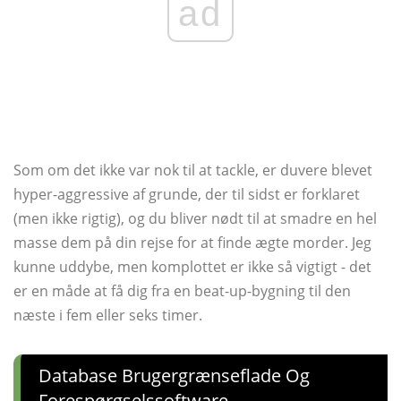
ad
Som om det ikke var nok til at tackle, er duvere blevet
hyper-aggressive af grunde, der til sidst er forklaret
(men ikke rigtig), og du bliver nødt til at smadre en hel
masse dem på din rejse for at finde ægte morder. Jeg
kunne uddybe, men komplottet er ikke så vigtigt - det
er en måde at få dig fra en beat-up-bygning til den
næste i fem eller seks timer.
Database Brugergrænseflade Og
Forespørgselssoftware