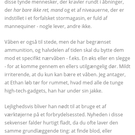
disse tynde mennesker, der kravler rundt i åbninger,
der
har bare ikke ret, mand
og et af niveauerne, der er
indstillet i et forfalsket stormagasin, er fuld af
mannequiner - nogle lever, andre ikke.
Våben er også til stede, men de har begrænset
ammunition, og halvdelen af ​​tiden skal du bytte dem
mod et specifikt nærvåben - f.eks. En øks eller en slegge
- for at komme gennem en ellers utilgængelig dør. Mildt
irriterende, at du kun kan bære et våben. Jeg antager,
at Ethan løb tør for rummet, hvad med alle de tunge
high-tech-gadgets, han har under sin jakke.
Lejlighedsvis bliver han nødt til at bruge et af
værktøjerne på et forbrydelsessted. Nyheden i disse
sekvenser falder hurtigt fladt, da du ofte laver den
samme grundlæggende ting: at finde blod, eller