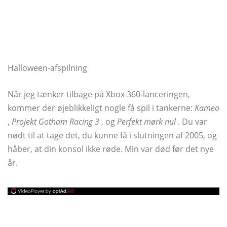
Halloween-afspilning
Når jeg tænker tilbage på Xbox 360-lanceringen,
kommer der øjeblikkeligt nogle få spil i tankerne:
Kameo
,
Projekt Gotham Racing 3
, og
Perfekt mørk nul
. Du var
nødt til at tage det, du kunne få i slutningen af ​​2005, og
håber, at din konsol ikke røde. Min var død før det nye
år.