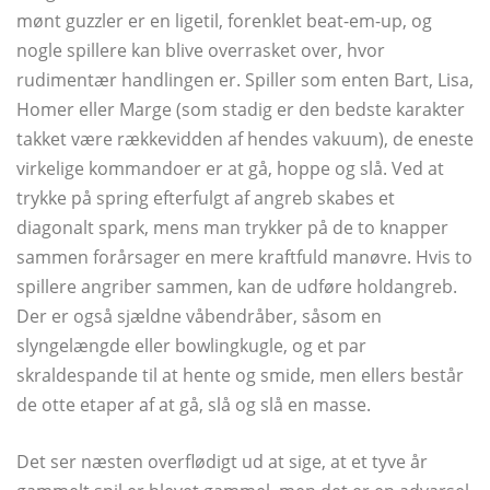
mønt guzzler er en ligetil, forenklet beat-em-up, og
nogle spillere kan blive overrasket over, hvor
rudimentær handlingen er. Spiller som enten Bart, Lisa,
Homer eller Marge (som stadig er den bedste karakter
takket være rækkevidden af ​​hendes vakuum), de eneste
virkelige kommandoer er at gå, hoppe og slå. Ved at
trykke på spring efterfulgt af angreb skabes et
diagonalt spark, mens man trykker på de to knapper
sammen forårsager en mere kraftfuld manøvre. Hvis to
spillere angriber sammen, kan de udføre holdangreb.
Der er også sjældne våbendråber, såsom en
slyngelængde eller bowlingkugle, og et par
skraldespande til at hente og smide, men ellers består
de otte etaper af at gå, slå og slå en masse.
Det ser næsten overflødigt ud at sige, at et tyve år