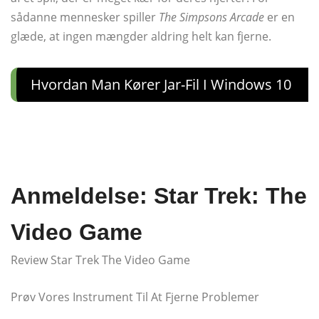
sådanne mennesker spiller
The Simpsons Arcade
er en
glæde, at ingen mængder aldring helt kan fjerne.
Hvordan Man Kører Jar-Fil I Windows 10
Anmeldelse: Star Trek: The
Video Game
Review Star Trek The Video Game
Prøv Vores Instrument Til At Fjerne Problemer