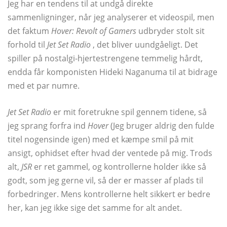
Jeg har en tendens til at undgå direkte
sammenligninger, når jeg analyserer et videospil, men
det faktum
Hover: Revolt of Gamers
udbryder stolt sit
forhold til
Jet Set Radio
, det bliver uundgåeligt. Det
spiller på nostalgi-hjertestrengene temmelig hårdt,
endda får komponisten Hideki Naganuma til at bidrage
med et par numre.
Jet Set Radio
er mit foretrukne spil gennem tidene, så
jeg sprang forfra ind
Hover
(Jeg bruger aldrig den fulde
titel nogensinde igen) med et kæmpe smil på mit
ansigt, ophidset efter hvad der ventede på mig. Trods
alt,
JSR
er ret gammel, og kontrollerne holder ikke så
godt, som jeg gerne vil, så der er masser af plads til
forbedringer. Mens kontrollerne helt sikkert er bedre
her, kan jeg ikke sige det samme for alt andet.