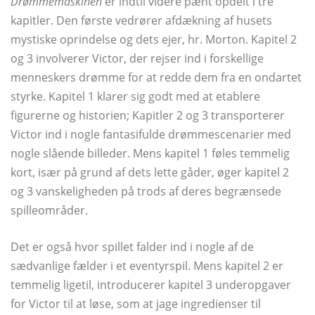
Drømmemaskinen
er indtil videre pænt opdelt i tre
kapitler. Den første vedrører afdækning af husets
mystiske oprindelse og dets ejer, hr. Morton. Kapitel 2
og 3 involverer Victor, der rejser ind i forskellige
menneskers drømme for at redde dem fra en ondartet
styrke. Kapitel 1 klarer sig godt med at etablere
figurerne og historien; Kapitler 2 og 3 transporterer
Victor ind i nogle fantasifulde drømmescenarier med
nogle slående billeder. Mens kapitel 1 føles temmelig
kort, især på grund af dets lette gåder, øger kapitel 2
og 3 vanskeligheden på trods af deres begrænsede
spilleområder.
Det er også hvor spillet falder ind i nogle af de
sædvanlige fælder i et eventyrspil. Mens kapitel 2 er
temmelig ligetil, introducerer kapitel 3 underopgaver
for Victor til at løse, som at jage ingredienser til