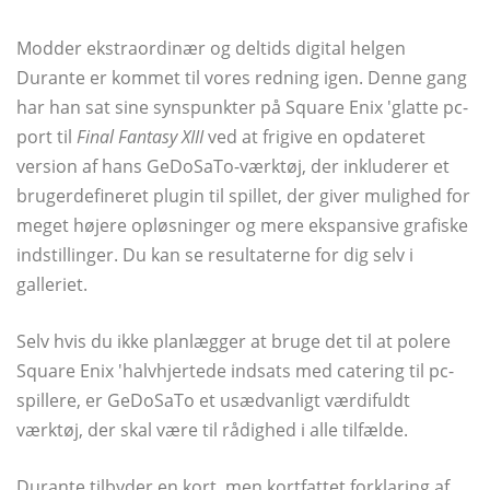
Modder ekstraordinær og deltids digital helgen
Durante er kommet til vores redning igen. Denne gang
har han sat sine synspunkter på Square Enix 'glatte pc-
port til
Final Fantasy XIII
ved at frigive en opdateret
version af hans GeDoSaTo-værktøj, der inkluderer et
brugerdefineret plugin til spillet, der giver mulighed for
meget højere opløsninger og mere ekspansive grafiske
indstillinger. Du kan se resultaterne for dig selv i
galleriet.
Selv hvis du ikke planlægger at bruge det til at polere
Square Enix 'halvhjertede indsats med catering til pc-
spillere, er GeDoSaTo et usædvanligt værdifuldt
værktøj, der skal være til rådighed i alle tilfælde.
Durante tilbyder en kort, men kortfattet forklaring af,