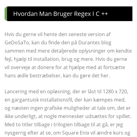
Hvordan Man Bruger Regex I C ++
Hvis du gerne vil hente den seneste version af
GeDoSaTo, kan du finde den på Durantes blog
sammen med mere detaljerede oplysninger om kendte
fejl, hjælp til installation, brug og mere. Hvis du gerne
vil overveje at donere for at hjælpe med at fortsætte
hans ædle bestræbelser, kan du gøre det her.
Lancering med en opløsning, der er låst til 1280 x 720,
en gargantuisk installationsfil, der kan kæmpes med,
og næsten ingen grafiske muligheder at tale om, det er
ikke underligt, at nogle mennesker udsættes for spillet.
Med to titler tilbage i trilogien tilbage til at gå, er jeg
nysgerrig efter at se, om Square Enix vil ændre kurs og