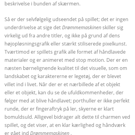
beskrivelse i bunden af ​​skærmen.
Så er der selvfølgelig udseendet på spillet; det er ingen
underdrivelse at sige det
Drømmemaskinen
skiller sig
virkelig ud fra andre titler, og ikke på grund af dens
højopløsningsgrafik eller stærkt stiliserede pixelkunst.
Tværtimod er spillets grafik alle formet af håndlavede
materialer og er animeret med stop motion. Der er en
næsten børnelignende kvalitet til det visuelle, som om
landskabet og karaktererne er legetøj, der er blevet
villet ind i livet. Når der er et nærbillede af et objekt
eller et objekt, kan du se de ufuldkommenheder, der
følger med at blive håndlavet; porthuller er ikke perfekt
runde, der er fingeraftryk på ler, skyerne er klart
bomuldsuld. Alligevel bidrager alt dette til charmen ved
spillet, og det viser, at en klar kærlighed og håndværk
er gået ind
Drømmemaskinen
.