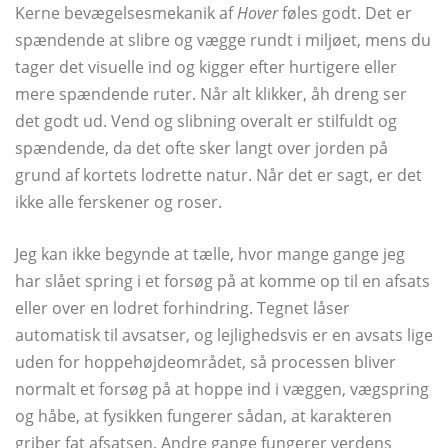
Kerne bevægelsesmekanik af
Hover
føles godt. Det er
spændende at slibre og vægge rundt i miljøet, mens du
tager det visuelle ind og kigger efter hurtigere eller
mere spændende ruter. Når alt klikker, åh dreng ser
det godt ud. Vend og slibning overalt er stilfuldt og
spændende, da det ofte sker langt over jorden på
grund af kortets lodrette natur. Når det er sagt, er det
ikke alle ferskener og roser.
Jeg kan ikke begynde at tælle, hvor mange gange jeg
har slået spring i et forsøg på at komme op til en afsats
eller over en lodret forhindring. Tegnet låser
automatisk til avsatser, og lejlighedsvis er en avsats lige
uden for hoppehøjdeområdet, så processen bliver
normalt et forsøg på at hoppe ind i væggen, vægspring
og håbe, at fysikken fungerer sådan, at karakteren
griber fat afsatsen. Andre gange fungerer verdens