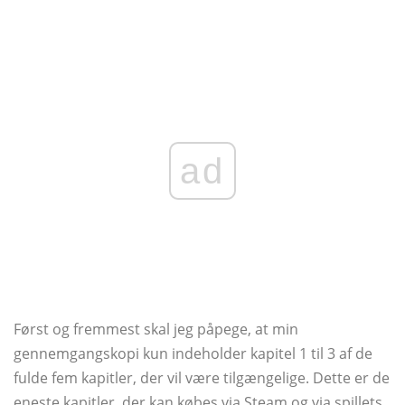
ad
Først og fremmest skal jeg påpege, at min
gennemgangskopi kun indeholder kapitel 1 til 3 af de
fulde fem kapitler, der vil være tilgængelige. Dette er de
eneste kapitler, der kan købes via Steam og via spillets