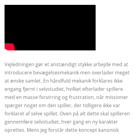
Vejledningen gør et anstændigt stykke arbejde med at
introducere bevægelsesmekanik men overlader meget
at ønske samlet. En håndfuld mekanik forklares ikke
engang fjernt i selvstudiet, hvilket efterlader spillere
med en masse forvirring og frustration, når missioner
spørger noget om den spiller, der tidligere ikke var
forklaret af selve spillet. Oven på alt dette skal spilleren
gennemføre selvstudiet, hver gang en ny karakter
oprettes. Mens jeg forstår dette koncept kanonisk