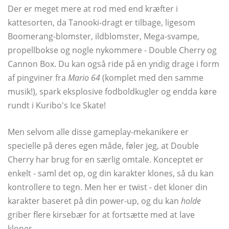
Der er meget mere at rod med end kræfter i
kattesorten, da Tanooki-dragt er tilbage, ligesom
Boomerang-blomster, ildblomster, Mega-svampe,
propellbokse og nogle nykommere - Double Cherry og
Cannon Box. Du kan også ride på en yndig drage i form
af pingviner fra
Mario 64
(komplet med den samme
musik!), spark eksplosive fodboldkugler og endda køre
rundt i Kuribo's Ice Skate!
Men selvom alle disse gameplay-mekanikere er
specielle på deres egen måde, føler jeg, at Double
Cherry har brug for en særlig omtale. Konceptet er
enkelt - saml det op, og din karakter klones, så du kan
kontrollere to tegn. Men her er twist - det kloner din
karakter baseret på din power-up, og du kan
holde
griber flere kirsebær for at fortsætte med at lave
kloner.