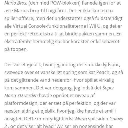
Mario Bros.
(den med POW-blokken) flanede igen for at
ære Marios bror til Luigi-året. Det er ikke kun en to-
spiller-affære, men det understøtter også fuldstændigt
alle Virtual Console-funktionaliteterne i Wii U, og det er
en perfekt retro-ekstra til at binde pakken sammen. En
ekstra femte hemmelig spilbar karakter er kirsebæret
på toppen.
Der var et øjeblik, hvor jeg indtog det smukke lydspor,
svævede over et vanskeligt spring som kat Peach, og så
på det glitrende vand nedenfor, hvor spillet virkelig
kom sammen. Det var dengang, jeg indså det
Super
Mario 3D-verden
havde opnået et niveau af
platformdesign, der er tæt på perfektion, og der var
næsten aldrig et øjeblik, hvor jeg ikke havde et smil i
ansigtet. Dette er entydigt bedst
Mario
spil siden
Galaxy
2
, og det viser alt hvad '
Ny
'serien nogensinde har