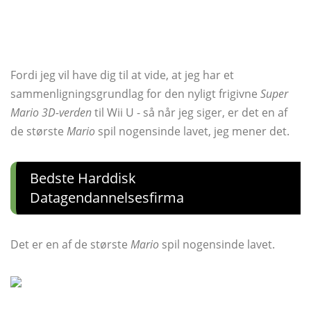
Fordi jeg vil have dig til at vide, at jeg har et
sammenligningsgrundlag for den nyligt frigivne
Super
Mario 3D-verden
til Wii U - så når jeg siger, er det en af ​​
de største
Mario
spil nogensinde lavet, jeg mener det.
Bedste Harddisk
Datagendannelsesfirma
Det er en af ​​de største
Mario
spil nogensinde lavet.