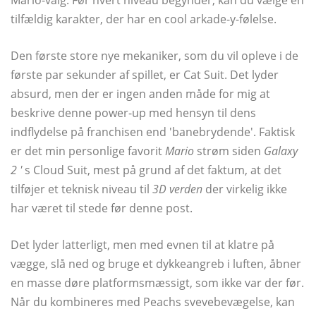
Mario-valg. Før hvert niveau begynder, kan du vælge en
tilfældig karakter, der har en cool arkade-y-følelse.
Den første store nye mekaniker, som du vil opleve i de
første par sekunder af spillet, er Cat Suit. Det lyder
absurd, men der er ingen anden måde for mig at
beskrive denne power-up med hensyn til dens
indflydelse på franchisen end 'banebrydende'. Faktisk
er det min personlige favorit
Mario
strøm siden
Galaxy
2 '
s Cloud Suit, mest på grund af det faktum, at det
tilføjer et teknisk niveau til
3D verden
der virkelig ikke
har været til stede før denne post.
Det lyder latterligt, men med evnen til at klatre på
vægge, slå ned og bruge et dykkeangreb i luften, åbner
en masse døre platformsmæssigt, som ikke var der før.
Når du kombineres med Peachs svevebevægelse, kan