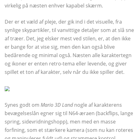
virkelig på næsten enhver kapabel skærm.
Der er et væld af pleje, der gik ind i det visuelle, fra
synlige skypartikler, til vanvittige detaljer som at slå sne
af træer. Det, jeg elsker mest ved stilen, er, at den ikke
er bange for at vise sig, men den kan også blive
bedårende og minimal også. Næsten alle karaktertegn
og ikoner er enten retro-tema eller levende, og giver
spillet et ton af karakter, selv når du ikke spiller det.
Synes godt om
Mario 3D Land
nogle af karakterens
bevægelseslån egner sig til N64-æraen (backflips, lange
spring, sidevridningshopp), men med en masse
forfining, som et stærkere kamera (som nu kan roteres
og manipuleres fuldt ud) og strammere kontrol.