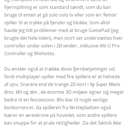
Fjernspilning er som standard tændt, som du kan
bruge til enten at gå solo solo tv eller som en 'femte'
spiller til at trykke på fjender og blokke. Som altid
havde jeg lidt problemer med at bruge GamePad (jeg
brugte det hele tiden), men stort set understøttes hver
controller under solen i
3D verden
, inklusive Wii U Pro
Controller og Wiimotes.
Du ønsker også at trække disse fjernbetjeninger ud,
fordi multiplayer-spiller med fire spillere er et helvede
af sjov. Snarere end de trange 2D-kort i
Ny Super Mario
Bros. Wii
og
den
, de enorme 3D-miljøer egner sig meget
bedre til en festsession. Bliv klar til nogle venlige
konkurrencer, da spilleren fra førstepladsen også
bærer en æreskrone på hovedet, som andre spillere
kan snuppe for at prale rettigheder. Da det faktisk ikke