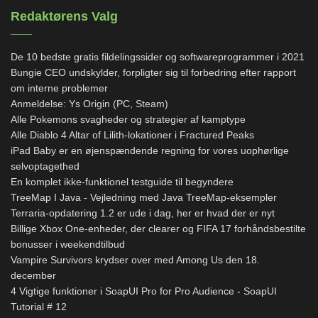
Redaktørens Valg
De 10 bedste gratis fildelingssider og softwareprogrammer i 2021
Bungie CEO undskylder, forpligter sig til forbedring efter rapport
om interne problemer
Anmeldelse: Ys Origin (PC, Steam)
Alle Pokemons svagheder og strategier af kamptype
Alle Diablo 4 Altar of Lilith-lokationer i Fractured Peaks
iPad Baby er en øjenspændende regning for vores uophørlige
selvoptagethed
En komplet ikke-funktionel testguide til begyndere
TreeMap I Java - Vejledning med Java TreeMap-eksempler
Terraria-opdatering 1.2 er ude i dag, her er hvad der er nyt
Billige Xbox One-enheder, der clearer og FIFA 17 forhåndsbestilte
bonusser i weekendtilbud
Vampire Survivors krydser over med Among Us den 18.
december
4 Vigtige funktioner i SoapUI Pro for Pro Audience - SoapUI
Tutorial # 12