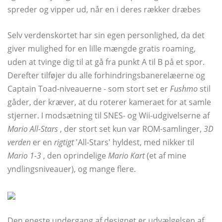
spreder og vipper ud, når en i deres rækker dræbes
Selv verdenskortet har sin egen personlighed, da det
giver mulighed for en lille mængde gratis roaming,
uden at tvinge dig til at gå fra punkt A til B på et spor.
Derefter tilføjer du alle forhindringsbanerelæerne og
Captain Toad-niveauerne - som stort set er
Fushmo
stil
gåder, der kræver, at du roterer kameraet for at samle
stjerner. I modsætning til SNES- og Wii-udgivelserne af
Mario All-Stars
, der stort set kun var ROM-samlinger,
3D
verden
er en
rigtigt
'All-Stars' hyldest, med nikker til
Mario 1-3
, den oprindelige
Mario Kart
(et af mine
yndlingsniveauer), og mange flere.
Den eneste undergang af designet er udvælgelsen af ​​