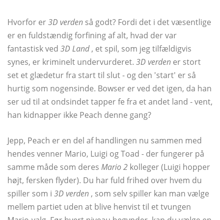
Hvorfor er
3D verden
så godt? Fordi det i det væsentlige
er en fuldstændig forfining af alt, hvad der var
fantastisk ved
3D Land
, et spil, som jeg tilfældigvis
synes, er kriminelt undervurderet.
3D verden
er stort
set et glædetur fra start til slut - og den 'start' er så
hurtig som nogensinde. Bowser er ved det igen, da han
ser ud til at ondsindet tapper fe fra et andet land - vent,
han kidnapper ikke Peach denne gang?
Jepp, Peach er en del af handlingen nu sammen med
hendes venner Mario, Luigi og Toad - der fungerer på
samme måde som deres
Mario 2
kolleger (Luigi hopper
højt, fersken flyder). Du har fuld frihed over hvem du
spiller som i
3D verden
, som selv spiller kan man vælge
mellem partiet uden at blive henvist til et tvungen