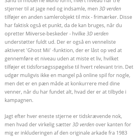
Sand til moderne
Mario
form, hvert niveau har tre
stjerner til at jage ned og indsamle, men
3D verden
tilføjer en anden samlerobjekt til mix - frimærker. Disse
har faktisk også et punkt, da de kan bruges, når du
opretter Miiverse-beskeder - hvilke
3D verden
understøtter fuldt ud. Der er også en venneliste
aktiveret 'Ghost Mii' -funktion, der er låst op ved at
gennemføre et niveau uden at miste et liv, hvilket
tilføjer et tidsforsøgsspøgelse til hvert relevant trin. Det
udgør muligvis ikke en mangel på online spil for nogle,
men det er en pæn måde at konkurrere med dine
venner, når du har fundet alt, hvad der er at tilbyde i
kampagnen.
Jagt efter hver eneste stjerne er tidskrævende nok,
men hvad der virkelig sætter
3D verden
over kanten for
mig er inkluderingen af ​​den originale arkade fra 1983