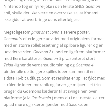
Nintendo tog en fyrre-joke i den første SNES
Goemon
spil, skulle det ikke være en overraskelse, at Konami
ikke gider at overbringe dens efterfølgere.
Meget ligesom
pindsvinet Sonic
's senere poster,
Goemon
's efterfølgere udvidet med originalens format
med en større rollebesætning af spilbare figurer og en
udvidet verden.
Goemon 2
tilbød en ligefrem platformer
med flere karakterer,
Goemon 3
præsenteret stort
Zelda
-lignende verdensudforskning og
Goemon 4
binder alle de tidligere spilles ideer sammen til en
sidste 16-bit udflugt. Som et resultat er spillet fyldt med
strålende ideer, mekanik og farverige miljøer. I et trin
bruger du Goemons kæderør til at svinge hen over
platforme (a la
Castlevania
) mens du i det næste klatrer
op ad mure og skærer fjender med Sasuke, en