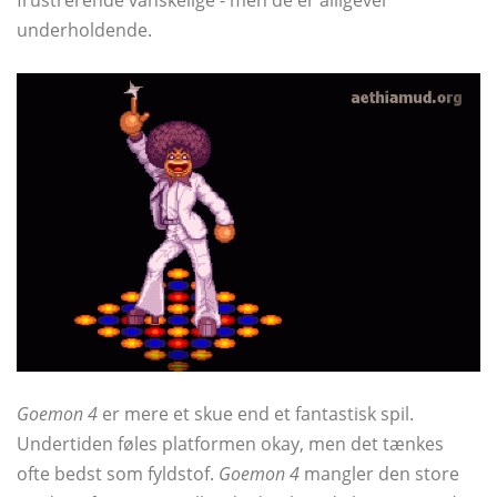
underholdende.
Goemon 4
er mere et skue end et fantastisk spil.
Undertiden føles platformen okay, men det tænkes
ofte bedst som fyldstof.
Goemon 4
mangler den store