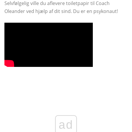
Selvfølgelig ville du aflevere toiletpapir til Coach
Oleander ved hjælp af dit sind. Du er en psykonaut!
ad