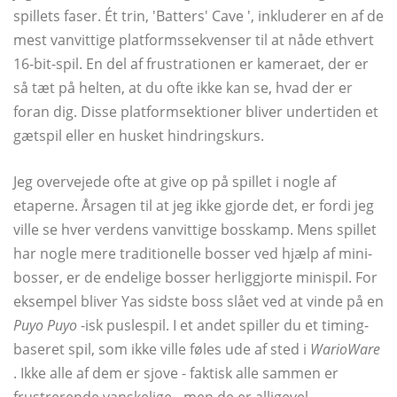
spillets faser. Ét trin, 'Batters' Cave ', inkluderer en af ​​de
mest vanvittige platformssekvenser til at nåde ethvert
16-bit-spil. En del af frustrationen er kameraet, der er
så tæt på helten, at du ofte ikke kan se, hvad der er
foran dig. Disse platformsektioner bliver undertiden et
gætspil eller en husket hindringskurs.
Jeg overvejede ofte at give op på spillet i nogle af
etaperne. Årsagen til at jeg ikke gjorde det, er fordi jeg
ville se hver verdens vanvittige bosskamp. Mens spillet
har nogle mere traditionelle bosser ved hjælp af mini-
bosser, er de endelige bosser herliggjorte minispil. For
eksempel bliver Yas sidste boss slået ved at vinde på en
Puyo Puyo
-isk puslespil. I et andet spiller du et timing-
baseret spil, som ikke ville føles ude af sted i
WarioWare
. Ikke alle af dem er sjove - faktisk alle sammen er
frustrerende vanskelige - men de er alligevel