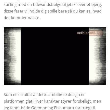
surfing mod en tidevandsbølge til jetski over et bjerg,
disse faser vil holde dig spille bare så du kan se, hvad
der kommer næste.
Som et resultat af dette ambitiøse design er
platformen glat. Hver karakter styrer forskelligt, men
jeg fandt både Goemon og Ebisumaru for træg til