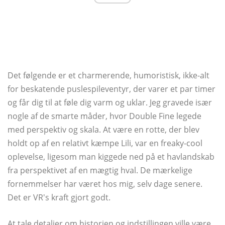
Det følgende er et charmerende, humoristisk, ikke-alt
for beskatende puslespileventyr, der varer et par timer
og får dig til at føle dig varm og uklar. Jeg gravede især
nogle af de smarte måder, hvor Double Fine legede
med perspektiv og skala. At være en rotte, der blev
holdt op af en relativt kæmpe Lili, var en freaky-cool
oplevelse, ligesom man kiggede ned på et havlandskab
fra perspektivet af en mægtig hval. De mærkelige
fornemmelser har været hos mig, selv dage senere.
Det er VR's kraft gjort godt.
At tale detaljer om historien og indstillingen ville være