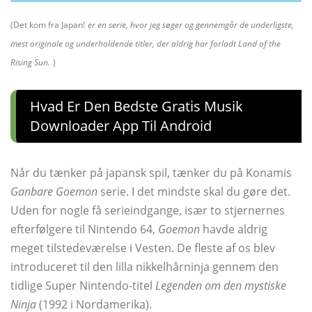
(
Det kom fra Japan!
er en serie, hvor jeg søger og gennemgår de underligste,
mest originale og underholdende titler, der aldrig har forladt Land of the
Rising Sun.
)
Hvad Er Den Bedste Gratis Musik
Downloader App Til Android
Når du tænker på japansk spil, tænker du på Konamis
Ganbare Goemon
serie. I det mindste skal du gøre det.
Uden for nogle få serieindgange, især to stjernernes
efterfølgere til Nintendo 64,
Goemon
havde aldrig
meget tilstedeværelse i Vesten. De fleste af os blev
introduceret til den lilla nikkelhårninja gennem den
tidlige Super Nintendo-titel
Legenden om den mystiske
Ninja
(1992 i Nordamerika).