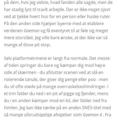
på dem, hvis jeg vidste, hvad fanden alle sagde, men de
har stadig lyst til travlt arbejde. Der er ikke noget sjovt
ved at tjekke hvert hus for en person eller huske ruter.
På den anden side hjælper byerne med at etablere
verdenen
Goemon
og få eventyret til at føle sig meget
mere storslået. Jeg ville bare ønske, at der ikke var så
mange af disse pit stop.
Selv platformetrinene er langt fra normale. Det meste
af tiden springer du bare og kæmper dig mod højre
side af skærmen - du afslutter scenen ved at slå en
roterende tanuki, der giver dig penge eller poo - men
du vil ofte støde på mange overraskelseshindringer. I
et trin falder du ned i en pit af pigge og fjender, mens
du i en anden kæmper mod en bil, der falder ned fra
himlen. Jeg kan ikke tænke på en anden SNES-titel med
så mange uforudsigelige afvigelser som
Goemon 4
. Fra