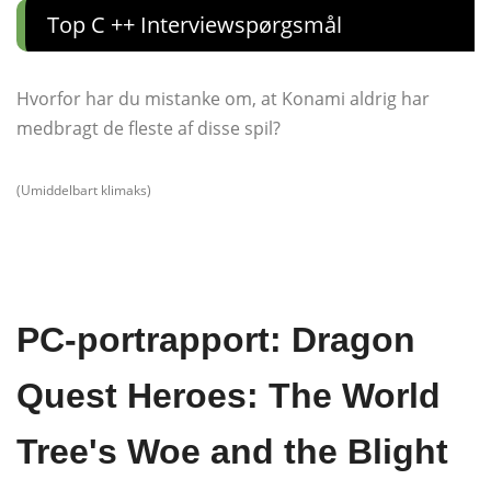
Top C ++ Interviewspørgsmål
Hvorfor har du mistanke om, at Konami aldrig har
medbragt de fleste af disse spil?
(Umiddelbart klimaks)
PC-portrapport: Dragon
Quest Heroes: The World
Tree's Woe and the Blight