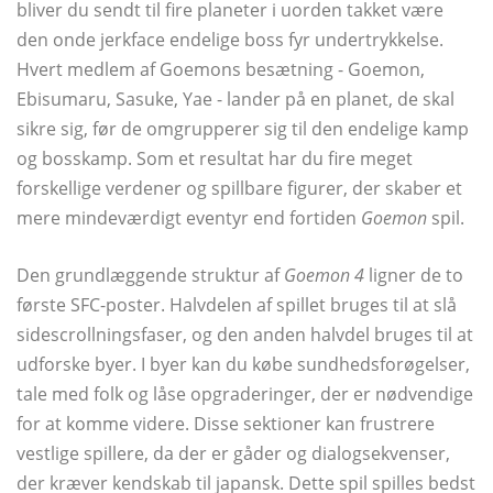
bliver du sendt til fire planeter i uorden takket være
den onde jerkface endelige boss fyr undertrykkelse.
Hvert medlem af Goemons besætning - Goemon,
Ebisumaru, Sasuke, Yae - lander på en planet, de skal
sikre sig, før de omgrupperer sig til den endelige kamp
og bosskamp. Som et resultat har du fire meget
forskellige verdener og spillbare figurer, der skaber et
mere mindeværdigt eventyr end fortiden
Goemon
spil.
Den grundlæggende struktur af
Goemon 4
ligner de to
første SFC-poster. Halvdelen af ​​spillet bruges til at slå
sidescrollningsfaser, og den anden halvdel bruges til at
udforske byer. I byer kan du købe sundhedsforøgelser,
tale med folk og låse opgraderinger, der er nødvendige
for at komme videre. Disse sektioner kan frustrere
vestlige spillere, da der er gåder og dialogsekvenser,
der kræver kendskab til japansk. Dette spil spilles bedst