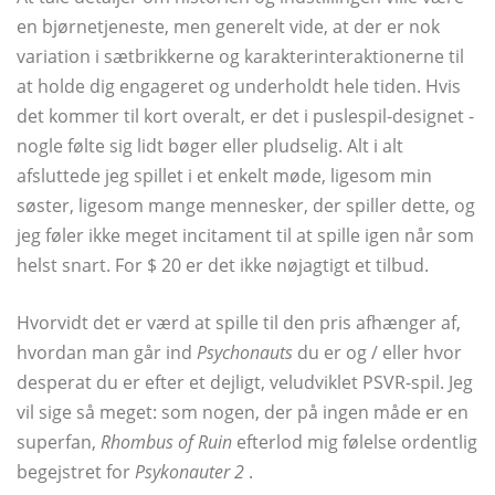
en bjørnetjeneste, men generelt vide, at der er nok
variation i sætbrikkerne og karakterinteraktionerne til
at holde dig engageret og underholdt hele tiden. Hvis
det kommer til kort overalt, er det i puslespil-designet -
nogle følte sig lidt bøger eller pludselig. Alt i alt
afsluttede jeg spillet i et enkelt møde, ligesom min
søster, ligesom mange mennesker, der spiller dette, og
jeg føler ikke meget incitament til at spille igen når som
helst snart. For $ 20 er det ikke nøjagtigt et tilbud.
Hvorvidt det er værd at spille til den pris afhænger af,
hvordan man går ind
Psychonauts
du er og / eller hvor
desperat du er efter et dejligt, veludviklet PSVR-spil. Jeg
vil sige så meget: som nogen, der på ingen måde er en
superfan,
Rhombus of Ruin
efterlod mig følelse ordentlig
begejstret for
Psykonauter 2
.