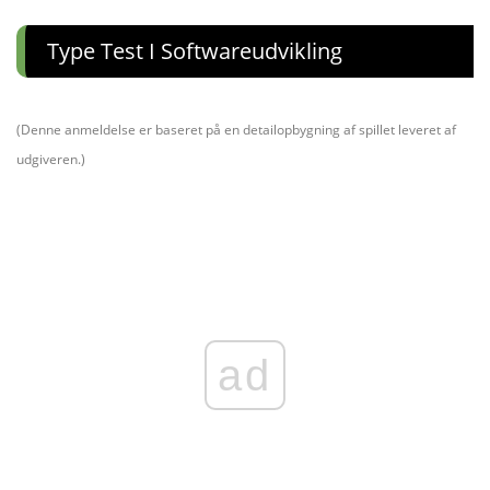
Type Test I Softwareudvikling
(Denne anmeldelse er baseret på en detailopbygning af spillet leveret af
udgiveren.)
ad