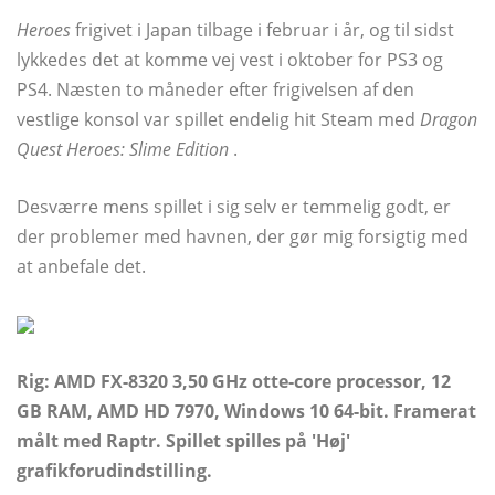
Heroes
frigivet i Japan tilbage i februar i år, og til sidst
lykkedes det at komme vej vest i oktober for PS3 og
PS4. Næsten to måneder efter frigivelsen af ​​den
vestlige konsol var spillet endelig hit Steam med
Dragon
Quest Heroes: Slime Edition
.
Desværre mens spillet i sig selv er temmelig godt, er
der problemer med havnen, der gør mig forsigtig med
at anbefale det.
Rig: AMD FX-8320 3,50 GHz otte-core processor, 12
GB RAM, AMD HD 7970, Windows 10 64-bit. Framerat
målt med Raptr. Spillet spilles på 'Høj'
grafikforudindstilling.