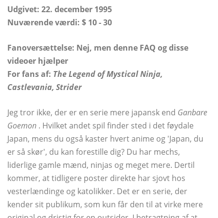
Udgivet: 22. december 1995
Nuværende værdi: $ 10 - 30
Fanoversættelse: Nej, men denne FAQ og disse
videoer hjælper
For fans af:
The Legend of Mystical Ninja,
Castlevania, Strider
Jeg tror ikke, der er en serie mere japansk end
Ganbare
Goemon
. Hvilket andet spil finder sted i det føydale
Japan, mens du også kaster hvert anime og 'Japan, du
er så skør', du kan forestille dig? Du har mechs,
liderlige gamle mænd, ninjas og meget mere. Dertil
kommer, at tidligere poster direkte har sjovt hos
vesterlændinge og katolikker. Det er en serie, der
kender sit publikum, som kun får den til at virke mere
original og dristig for en outsider. I betragtning af at