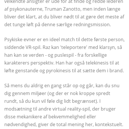
velkendte ansigter er ude for at finde og redde lederen
af ​​psykonauterne, Truman Zanotto, men inden længe
bliver det klart, at du bliver nødt til at gøre det meste af
det tunge løft på denne særlige redningsmission.
Psykiske evner er en ideel match til dette første person,
siddende VR-spil. Raz kan 'teleportere' med klarsyn, så
han kan se verden - og puslespil - fra forskellige
karakterers perspektiv. Han har også telekinesis til at
løfte genstande og pyrokinesis til at sætte dem i brand.
Så mens du aldrig en gang står op og går, kan du snu
dig gennem miljøer (og der er nok kroppe spredt
rundt, så du kun vil føle dig lidt begrænset). I
modsætning til andre virtual reality-spil, der bruger
disse mekanikere af bekvemmelighed eller
nødvendighed, giver de total mening her, kontekstuelt.