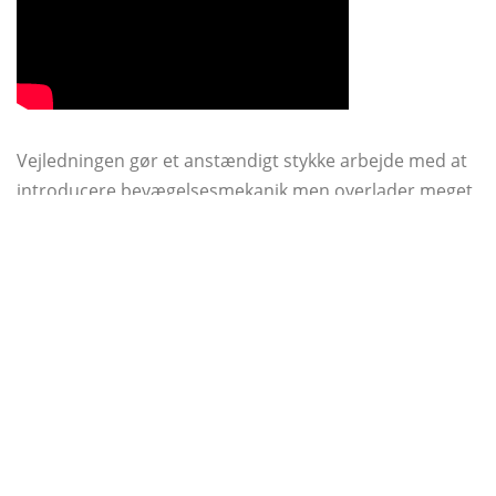
Vejledningen gør et anstændigt stykke arbejde med at
introducere bevægelsesmekanik men overlader meget
at ønske samlet. En håndfuld mekanik forklares ikke
engang fjernt i selvstudiet, hvilket efterlader spillere
med en masse forvirring og frustration, når missioner
spørger noget om den spiller, der tidligere ikke var
forklaret af selve spillet. Oven på alt dette skal spilleren
gennemføre selvstudiet, hver gang en ny karakter
oprettes. Mens jeg forstår dette koncept kanonisk
(spillere er friskannede kloner), er det en absolut
frustrerende praksis. Der er i det mindste en måde at
springe det meste over, men det er helt skjult, og hvis