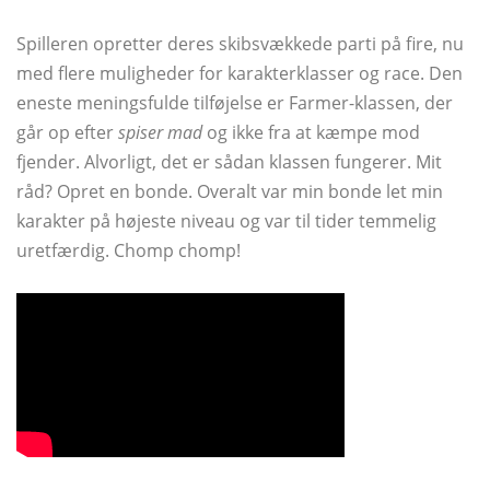
Spilleren opretter deres skibsvækkede parti på fire, nu
med flere muligheder for karakterklasser og race. Den
eneste meningsfulde tilføjelse er Farmer-klassen, der
går op efter
spiser mad
og ikke fra at kæmpe mod
fjender. Alvorligt, det er sådan klassen fungerer. Mit
råd? Opret en bonde. Overalt var min bonde let min
karakter på højeste niveau og var til tider temmelig
uretfærdig. Chomp chomp!