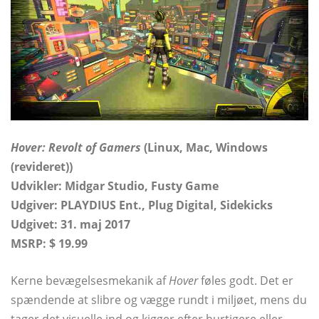
Hover: Revolt of Gamers
(Linux, Mac, Windows
(revideret))
Udvikler: Midgar Studio, Fusty Game
Udgiver: PLAYDIUS Ent., Plug Digital, Sidekicks
Udgivet: 31. maj 2017
MSRP: $ 19.99
Kerne bevægelsesmekanik af
Hover
føles godt. Det er
spændende at slibre og vægge rundt i miljøet, mens du
tager det visuelle ind og kigger efter hurtigere eller