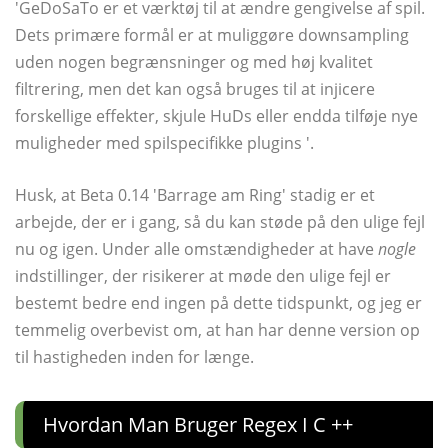
'GeDoSaTo er et værktøj til at ændre gengivelse af spil.
Dets primære formål er at muliggøre downsampling
uden nogen begrænsninger og med høj kvalitet
filtrering, men det kan også bruges til at injicere
forskellige effekter, skjule HuDs eller endda tilføje nye
muligheder med spilspecifikke plugins '.
Husk, at Beta 0.14 'Barrage am Ring' stadig er et
arbejde, der er i gang, så du kan støde på den ulige fejl
nu og igen. Under alle omstændigheder at have
nogle
indstillinger, der risikerer at møde den ulige fejl er
bestemt bedre end ingen på dette tidspunkt, og jeg er
temmelig overbevist om, at han har denne version op
til hastigheden inden for længe.
Hvordan Man Bruger Regex I C ++