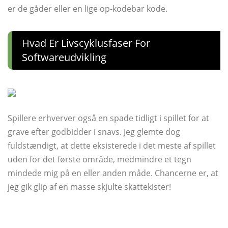
er de gåder eller en lige op-kodebar kode.
Hvad Er Livscyklusfaser For
Softwareudvikling
Spillere erhverver også en spade tidligt i spillet for at
grave efter godbidder i snavs. Jeg glemte dog
fuldstændigt, at dette eksisterede i det meste af spillet
uden for det første område, medmindre et tegn
mindede mig på en eller anden måde. Chancerne er, at
jeg gik glip af en masse skjulte skattekister!