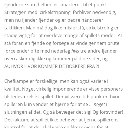
Fjenderne som helhed er smartere - til et punkt.
Strategien med 'cirkelstripning' forbliver nødvendig,
men nu fjender fjender og er bedre håndterer
taktikken. Man må dog ikke misforstå, cirkelstroing er
stadig vigtig for at overleve mange af spillets møder. At
stå foran en fjende og forsøge at vinde gennem brute
force ender ofte med nederlag
hvis
tre andre fjender
overrasker dig ikke og kommer på dine sider, og
AUHVOR HVOR KOMMER DE BOSKERE FRA ?!
Chefkampe er forskellige, men kan også variere i
kvalitet. Noget virkelig imponerende er visse personers
tilstedeværelse i spillet. Der vil være tidspunkter, hvor
spilleren kun vender et hjørne for at se ...
noget
i
slutningen af ​​det. Og så bevæger det sig! Og forsvinder!
Det faktum, at spillet ikke behøver at fjerne spillerens
kontrol for at der skal være en filmsekvens for at