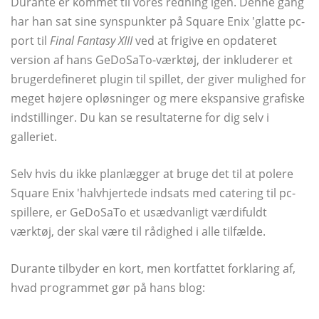
Durante er kommet til vores redning igen. Denne gang
har han sat sine synspunkter på Square Enix 'glatte pc-
port til
Final Fantasy XIII
ved at frigive en opdateret
version af hans GeDoSaTo-værktøj, der inkluderer et
brugerdefineret plugin til spillet, der giver mulighed for
meget højere opløsninger og mere ekspansive grafiske
indstillinger. Du kan se resultaterne for dig selv i
galleriet.
Selv hvis du ikke planlægger at bruge det til at polere
Square Enix 'halvhjertede indsats med catering til pc-
spillere, er GeDoSaTo et usædvanligt værdifuldt
værktøj, der skal være til rådighed i alle tilfælde.
Durante tilbyder en kort, men kortfattet forklaring af,
hvad programmet gør på hans blog: