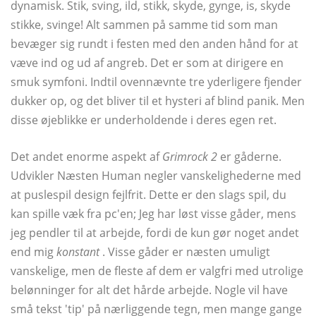
dynamisk. Stik, sving, ild, stikk, skyde, gynge, is, skyde
stikke, svinge! Alt sammen på samme tid som man
bevæger sig rundt i festen med den anden hånd for at
væve ind og ud af angreb. Det er som at dirigere en
smuk symfoni. Indtil ovennævnte tre yderligere fjender
dukker op, og det bliver til et hysteri af blind panik. Men
disse øjeblikke er underholdende i deres egen ret.
Det andet enorme aspekt af
Grimrock 2
er gåderne.
Udvikler Næsten Human negler vanskelighederne med
at puslespil design fejlfrit. Dette er den slags spil, du
kan spille væk fra pc'en; Jeg har løst visse gåder, mens
jeg pendler til at arbejde, fordi de kun gør noget andet
end mig
konstant
. Visse gåder er næsten umuligt
vanskelige, men de fleste af dem er valgfri med utrolige
belønninger for alt det hårde arbejde. Nogle vil have
små tekst 'tip' på nærliggende tegn, men mange gange