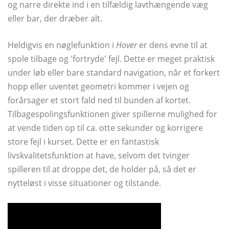
og narre direkte ind i en tilfældig lavthængende væg
eller bar, der dræber alt.
Heldigvis en nøglefunktion i
Hover
er dens evne til at
spole tilbage og 'fortryde' fejl. Dette er meget praktisk
under løb eller bare standard navigation, når et forkert
hopp eller uventet geometri kommer i vejen og
forårsager et stort fald ned til bunden af ​​kortet.
Tilbagespolingsfunktionen giver spillerne mulighed for
at vende tiden op til ca. otte sekunder og korrigere
store fejl i kurset. Dette er en fantastisk
livskvalitetsfunktion at have, selvom det tvinger
spilleren til at droppe det, de holder på, så det er
nytteløst i visse situationer og tilstande.