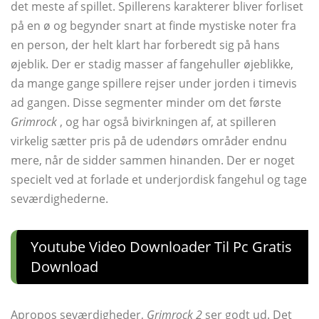
det meste af spillet. Spillerens karakterer bliver forliset
på en ø og begynder snart at finde mystiske noter fra
en person, der helt klart har forberedt sig på hans
øjeblik. Der er stadig masser af fangehuller øjeblikke,
da mange gange spillere rejser under jorden i timevis
ad gangen. Disse segmenter minder om det første
Grimrock
, og har også bivirkningen af, at spilleren
virkelig sætter pris på de udendørs områder endnu
mere, når de sidder sammen hinanden. Der er noget
specielt ved at forlade et underjordisk fangehul og tage
seværdighederne.
Youtube Video Downloader Til Pc Gratis
Download
Apropos seværdigheder,
Grimrock 2
ser godt ud. Det