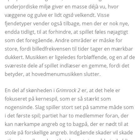
underjordiske miljø giver en masse déjà vu, hvor
væggene og gulve er lidt
også
velkendt. Visse
fjendetyper vender også tilbage, men der er nok nye,
endda tidligt, til at forhindre, at spillet føles nøjagtigt
som det foregående. Andre områder er måske for
store, fordi billedfrekvensen til tider tager en mærkbar
dukkert. Musikken er ligeledes forbløffende, og en af ​​de
sværeste dele af spillet indlæser en gemme, fordi det
betyder, at hovedmenumusikken slutter.
En del af skønheden i
Grimrock 2
er, at det hele er
fokuseret på kernespil, som er så stærkt som
nogensinde. Slag spiller stort set på samme måde som
i det første spil; partiet har to medlemmer foran, der
kan nærkampe angreb og to bagpå, der er nødt til at
stole på forskellige angreb. Indgående skader vil skade