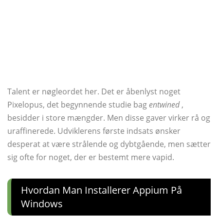
Talent er nøgleordet her. Det er åbenlyst noget
Pixelopus, det begynnende studie bag
entwined
,
besidder i store mængder. Men disse gaver virker rå og
uraffinerede. Udviklerens første indsats ønsker
desperat at være strålende og dybtgående, men sætter
sig ofte for noget, der er bestemt mere vapid.
Hvordan Man Installerer Appium På
Windows