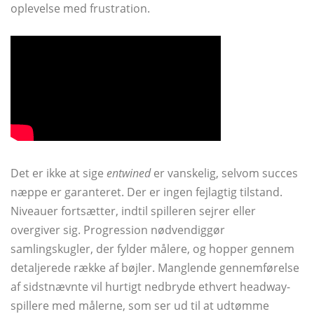
oplevelse med frustration.
Det er ikke at sige
entwined
er vanskelig, selvom succes
næppe er garanteret. Der er ingen fejlagtig tilstand.
Niveauer fortsætter, indtil spilleren sejrer eller
overgiver sig. Progression nødvendiggør
samlingskugler, der fylder målere, og hopper gennem
detaljerede række af bøjler. Manglende gennemførelse
af sidstnævnte vil hurtigt nedbryde ethvert headway-
spillere med målerne, som ser ud til at udtømme