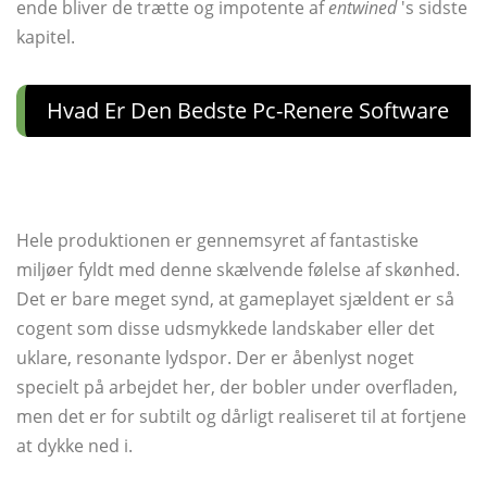
ende bliver de trætte og impotente af
entwined
's sidste
kapitel.
Hvad Er Den Bedste Pc-Renere Software
Hele produktionen er gennemsyret af fantastiske
miljøer fyldt med denne skælvende følelse af skønhed.
Det er bare meget synd, at gameplayet sjældent er så
cogent som disse udsmykkede landskaber eller det
uklare, resonante lydspor. Der er åbenlyst noget
specielt på arbejdet her, der bobler under overfladen,
men det er for subtilt og dårligt realiseret til at fortjene
at dykke ned i.