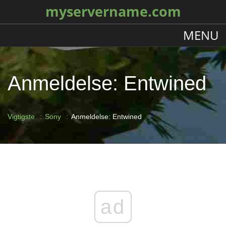
myservername.com
MENU
Anmeldelse: Entwined
Vigtigste
Sony
Anmeldelse: Entwined
ad