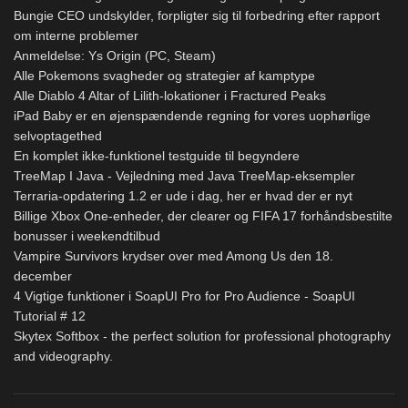
Bungie CEO undskylder, forpligter sig til forbedring efter rapport
om interne problemer
Anmeldelse: Ys Origin (PC, Steam)
Alle Pokemons svagheder og strategier af kamptype
Alle Diablo 4 Altar of Lilith-lokationer i Fractured Peaks
iPad Baby er en øjenspændende regning for vores uophørlige
selvoptagethed
En komplet ikke-funktionel testguide til begyndere
TreeMap I Java - Vejledning med Java TreeMap-eksempler
Terraria-opdatering 1.2 er ude i dag, her er hvad der er nyt
Billige Xbox One-enheder, der clearer og FIFA 17 forhåndsbestilte
bonusser i weekendtilbud
Vampire Survivors krydser over med Among Us den 18.
december
4 Vigtige funktioner i SoapUI Pro for Pro Audience - SoapUI
Tutorial # 12
Skytex Softbox - the perfect solution for professional photography
and videography.